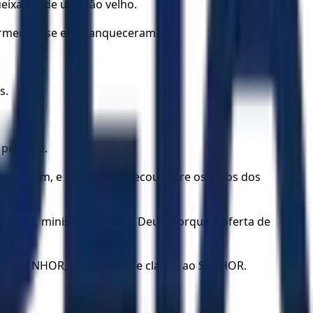
eixadas de um leão velho.
s sarmentos se embranqueceram.
s.
 pereceu.
 secaram, e a alegria se secou entre os filhos dos
e a noite, ministros do meu Deus; porque a oferta de
sa do SENHOR, vosso Deus, e clamai ao SENHOR.