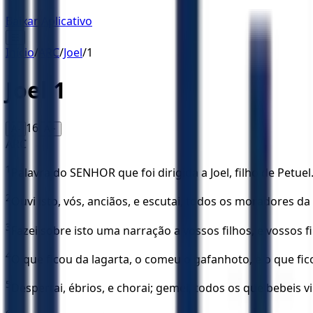
Baixar Aplicativo
☰
Início
/
ARC
/
Joel
/
1
Joel
1
16
A-
A+
ARC
1
Palavra do SENHOR que foi dirigida a Joel, filho de Petuel
2
Ouvi isto, vós, anciãos, e escutai, todos os moradores d
3
Fazei sobre isto uma narração a vossos filhos, e vossos fil
4
O que ficou da lagarta, o comeu o gafanhoto, e o que fic
5
Despertai, ébrios, e chorai; gemei, todos os que bebeis 