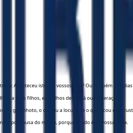
.
a terra: Aconteceu isto em vossos dias? Ou também nos dias
hos, a seus filhos, e os filhos destes, à outra geração.
ou do gafanhoto, o comeu a locusta, e o que ficou da locus
vinho, por causa do mosto, porque tirado é da vossa boca.