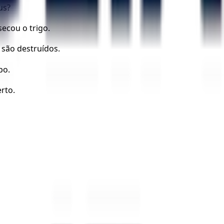
us?
ecou o trigo.
são destruídos.
po.
rto.