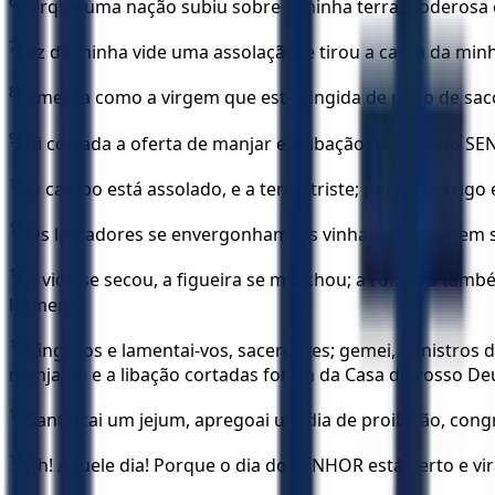
6
Porque uma nação subiu sobre a minha terra, poderosa e
7
Fez da minha vide uma assolação, e tirou a casca da min
8
Lamenta como a virgem que está cingida de pano de sac
9
Foi cortada a oferta de manjar e a libação da Casa do S
10
O campo está assolado, e a terra, triste; porque o trigo 
11
Os lavradores se envergonham, os vinhateiros gemem so
12
A vide se secou, a figueira se murchou; a romeira també
homens.
13
Cingi-vos e lamentai-vos, sacerdotes; gemei, ministros d
manjares e a libação cortadas foram da Casa de vosso De
14
Santificai um jejum, apregoai um dia de proibição, co
15
Ah! Aquele dia! Porque o dia do SENHOR está perto e 