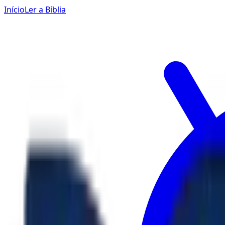
Início
Ler a Bíblia