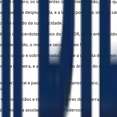
 sem número; os seus dentes são dentes de leão, e tem qu
ha figueira, e despiu-a toda, e a lançou por terra; os seu
o pelo marido da sua mocidade.
ENHOR; os sacerdotes, servos do SENHOR, estão entristecido
está destruído, o mosto se secou, o óleo falta.
bre o trigo e sobre a cevada; porque a colheita do campo
m, e a palmeira, e a macieira; todas as árvores do campo se
o altar; entrai e passai, vestidos de panos de saco, durant
us.
ngregai os anciãos e todos os moradores desta terra, na Ca
virá como uma assolação do Todo-Poderoso.