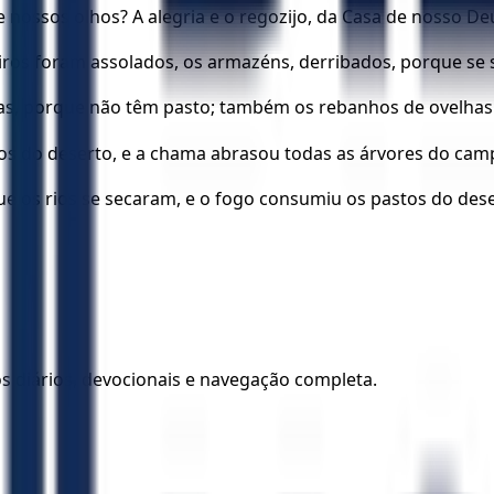
nossos olhos? A alegria e o regozijo, da Casa de nosso De
ros foram assolados, os armazéns, derribados, porque se s
s, porque não têm pasto; também os rebanhos de ovelhas 
os do deserto, e a chama abrasou todas as árvores do cam
 os rios se secaram, e o fogo consumiu os pastos do dese
los diários, devocionais e navegação completa.