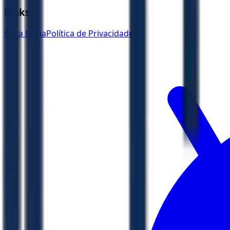
Links
Ler a Bíblia
Política de Privacidade