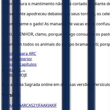
16
Porventura o mantimento não está cortado de diante de 
17
A semente apodreceu debaixo dos seus torrões, os celei
18
Como geme o gado! As manadas de vacas estão confusa
19
A ti, ó SENHOR, clamo, porque o fogo consumiu os past
20
Também todos os animais do campo bramam a ti; porque
← Voltar para
ARC
← Livro anterior
Todos os capítulos
Capítulo
2
→
✝️
BÍBLIA HOJE
Leia a Bíblia Sagrada online em diversas versões. Versícu
Versões
ACF
AA
ARA
ARC
AS21
JFAA
KJA
KJF