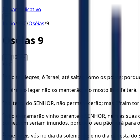
Baixar Aplicativo
☰
Início
/
ARC
/
Oséias
/
9
Oséias
9
16
A-
A+
ARC
1
Não te alegres, ó Israel, até saltar, como os povos; por
2
A eira e o lagar não os manterão; e o mosto lhes faltará.
3
Na terra do SENHOR, não permanecerão; mas Efraim torn
4
Não derramarão vinho perante o SENHOR, nem as suas ofe
comessem seriam imundos, porque o seu pão será para o 
5
Que fareis vós no dia da solenidade e no dia da festa d