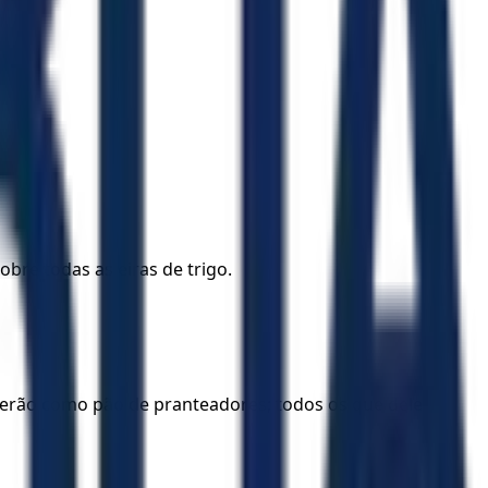
obre todas as eiras de trigo.
 serão como pão de pranteadores; todos os que dele