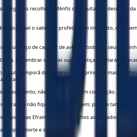
s o Egito os recolherá, Mênfis os sepultará; o desejável da
ibuição; Israel o saberá; o profeta é um insensato, o home
 como um laço de caçador de aves em todos os seus caminh
á. Ele lembrar-se-á das suas injustiças, visitará os peca
o a fruta temporã da figueira no seu princípio; mas eles fo
e amaram.
verá nascimento, não haverá filho, nem concepção.
deles, para que não fique nenhum homem; porque também ai 
eleitoso; mas Efraim levará seus filhos ao matador.
dre que aborte e seios secos.