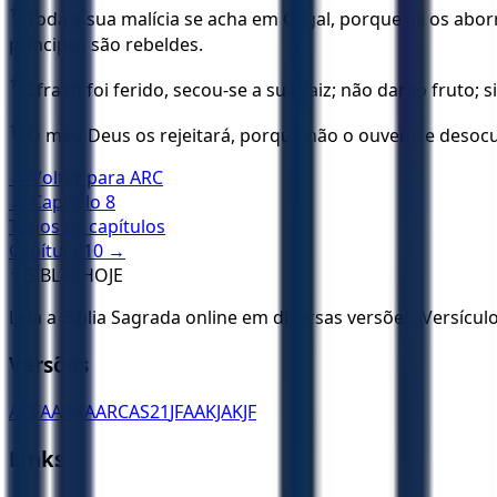
15
Toda a sua malícia se acha em Gilgal, porque ali os abo
príncipes são rebeldes.
16
Efraim foi ferido, secou-se a sua raiz; não darão fruto;
17
O meu Deus os rejeitará, porque não o ouvem; e desoc
← Voltar para
ARC
← Capítulo
8
Todos os capítulos
Capítulo
10
→
✝️
BÍBLIA HOJE
Leia a Bíblia Sagrada online em diversas versões. Versícu
Versões
ACF
AA
ARA
ARC
AS21
JFAA
KJA
KJF
Links