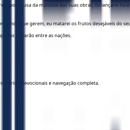
rreci; por causa da maldade das suas obras, os lançarei for
 sim, ainda que gerem, eu matarei os frutos desejáveis do se
upados andarão entre as nações.
los diários, devocionais e navegação completa.