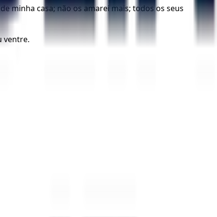
a de minha casa; não os amarei mais; todos os seus
u ventre.