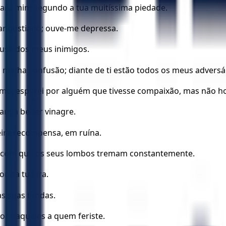
para mim segundo a tua muitíssima piedade.
 angustiado; ouve-me depressa.
ausa dos meus inimigos.
 minha confusão; diante de ti estão todos os meus adversá
imo; esperei por alguém que tivesse compaixão, mas não h
am a beber vinagre.
teira recompensa, em ruína.
ze com que os seus lombos tremam constantemente.
r da tua ira.
as suas tendas.
or daqueles a quem feriste.