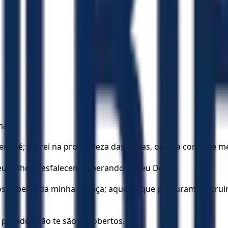
ma.
em pé; entrei na profundeza das águas, onde a corrente me
meus olhos desfalecem esperando o meu Deus.
s cabelos da minha cabeça; aqueles que procuram destrui
s pecados não te são encobertos.