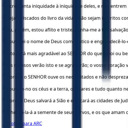
27
Acrescenta iniquidade à iniquidade deles, e não entrem n
28
Sejam riscados do livro da vida e não sejam inscritos co
29
Eu, porém, estou aflito e triste; ponha-me a tua salvação
30
Louvarei o nome de Deus com cântico e engrandecê-lo-
31
Isto será mais agradável ao SENHOR do que o boi ou be
32
Os mansos verão isto e se agradarão; o vosso coração v
33
Porque o SENHOR ouve os necessitados e não despreza 
34
Louvem-no os céus e a terra, os mares e tudo quanto n
35
Porque Deus salvará a Sião e edificará as cidades de Ju
36
E herdá-la-á a semente de seus servos, e os que amam 
← Voltar para
ARC