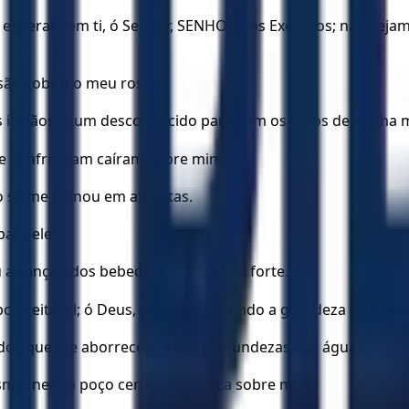
speram em ti, ó Senhor, SENHOR dos Exércitos; não sejam
são cobriu o meu rosto.
irmãos, e um desconhecido para com os filhos de minha 
ue te afrontam caíram sobre mim.
to se me tornou em afrontas.
ara eles.
 a canção dos bebedores de bebida forte.
o aceitável; ó Deus, ouve-me segundo a grandeza da tua mi
re dos que me aborrecem e das profundezas das águas.
smo, nem o poço cerre a sua boca sobre mim.