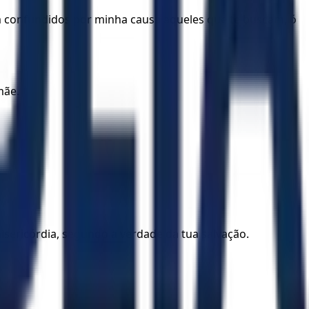
 confundidos por minha causa aqueles que te buscam, ó
mãe.
sericórdia, segundo a verdade da tua salvação.