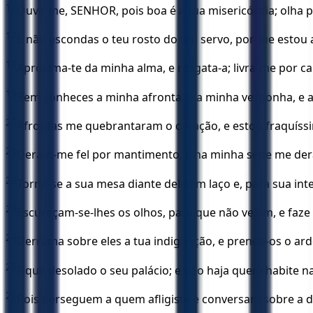
16
Ouve-me, SENHOR, pois boa é a tua misericórdia; olha 
17
E não escondas o teu rosto do teu servo, porque estou
18
Aproxima-te da minha alma, e resgata-a; livra-me por c
19
Bem conheces a minha afronta, e a minha vergonha, e a
20
Afrontas me quebrantaram o coração, e estou fraquíss
21
Deram-me fel por mantimento, e na minha sede me der
22
Torne-se a sua mesa diante dele em laço e, para sua in
23
Escureçam-se-lhes os olhos, para que não vejam, e fa
24
Derrama sobre eles a tua indignação, e prenda-os o ardo
25
Fique desolado o seu palácio; e não haja quem habite n
26
Pois perseguem a quem afligiste e conversam sobre a d