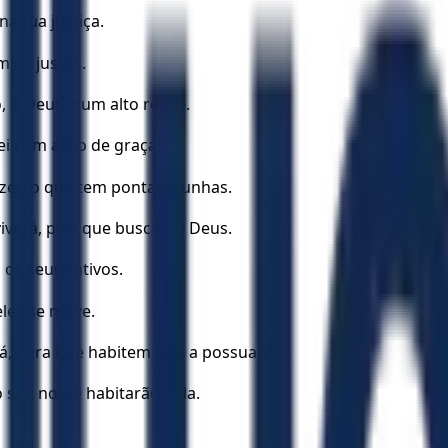
a tua justiça.
m os justos.
, ó Deus, num alto retiro.
ei com ação de graças.
zerro que tem pontas e unhas.
iverá, pois que buscais a Deus.
os seus cativos.
eles se move.
dá, para que habitem ali e a possuam.
o seu nome habitarão nela.