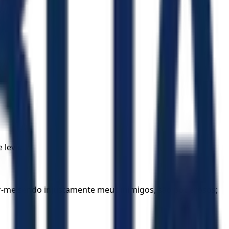
 leva.
r-me sendo injustamente meus inimigos, são poderosos;