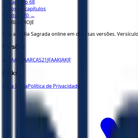
← Capítulo
68
Todos os capítulos
Capítulo
70
→
✝️
BÍBLIA HOJE
Leia a Bíblia Sagrada online em diversas versões. Versícu
Versões
ACF
AA
ARA
ARC
AS21
JFAA
KJA
KJF
Links
Ler a Bíblia
Política de Privacidade