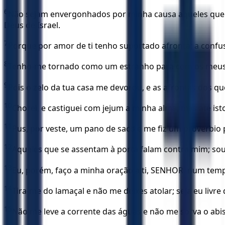
6
Não sejam envergonhados por minha causa aqueles que e
Deus de Israel.
7
Porque por amor de ti tenho suportado afronta; a confu
8
Tenho-me tornado como um estranho para com os meus 
9
Pois o zelo da tua casa me devorou, e as afrontas dos q
10
Chorei, e castiguei com jejum a minha alma, mas até is
11
Pus, por veste, um pano de saco e me fiz um provérbio p
12
Aqueles que se assentam à porta falam contra mim; sou
13
Eu, porém, faço a minha oração a ti, SENHOR, num temp
14
Tira-me do lamaçal e não me deixes atolar; seja eu liv
15
Não me leve a corrente das águas e não me sorva o abi