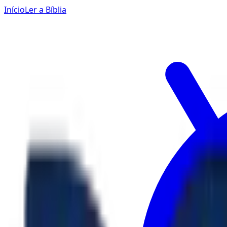
Início
Ler a Bíblia