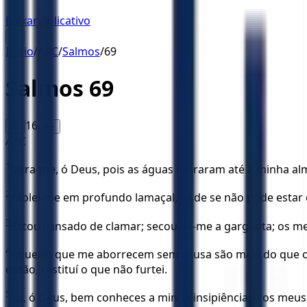
Baixar Aplicativo
☰
Início
/
ARC
/
Salmos
/
69
Salmos
69
16
A-
A+
ARC
1
Livra-me, ó Deus, pois as águas entraram até à minha al
2
Atolei-me em profundo lamaçal, onde se não pode estar 
3
Estou cansado de clamar; secou-se-me a garganta; os 
4
Aqueles que me aborrecem sem causa são mais do que o
então, restituí o que não furtei.
5
Tu, ó Deus, bem conheces a minha insipiência; e os meu