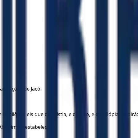
bitações de Jacó.
ônia; eis que da Filístia, e de Tiro, e da Etiópia, se dirá: 
Altíssimo a estabelecerá.