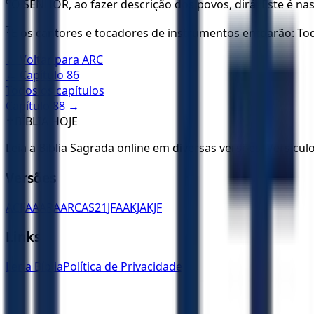
6
O SENHOR, ao fazer descrição dos povos, dirá: Este é nasci
7
E os cantores e tocadores de instrumentos entoarão: Tod
← Voltar para
ARC
← Capítulo
86
Todos os capítulos
Capítulo
88
→
✝️
BÍBLIA HOJE
Leia a Bíblia Sagrada online em diversas versões. Versícu
Versões
ACF
AA
ARA
ARC
AS21
JFAA
KJA
KJF
Links
Ler a Bíblia
Política de Privacidade