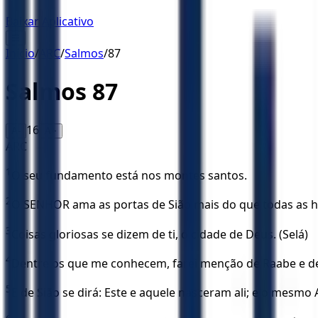
Baixar Aplicativo
☰
Início
/
ARC
/
Salmos
/
87
Salmos
87
16
A-
A+
ARC
1
O seu fundamento está nos montes santos.
2
O SENHOR ama as portas de Sião mais do que todas as ha
3
Coisas gloriosas se dizem de ti, ó cidade de Deus. (Selá)
4
Dentre os que me conhecem, farei menção de Raabe e de Babil
5
E de Sião se dirá: Este e aquele nasceram ali; e o mesmo 