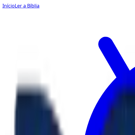
Início
Ler a Bíblia