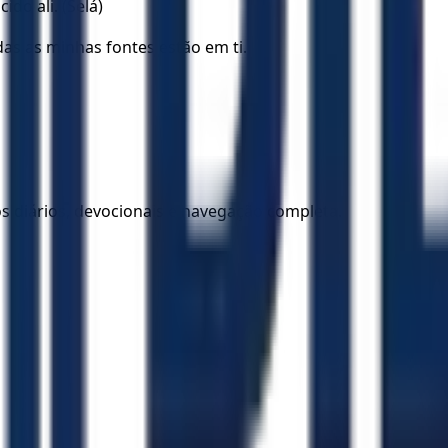
do ali. (Selá)
as as minhas fontes estão em ti.
los diários, devocionais e navegação completa.