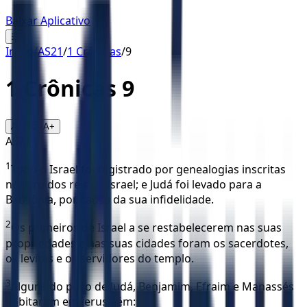
Baixar Aplicativo
☰
Início
/
AS21
/
1 Crônicas
/
9
1 Crônicas
9
16
A-
A+
AS21
1
Todo o Israel foi registrado por genealogias inscritas
no livro dos reis de Israel; e Judá foi levado para a
Babilônia, por causa da sua infidelidade.
2
Os primeiros de Israel a se restabelecerem nas suas
propriedades e nas suas cidades foram os sacerdotes,
os levitas e os servidores do templo.
3
Alguns do povo de Judá, Benjamim, Efraim e Manassés
habitaram em Jerusalém: