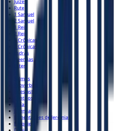
Juízes
Rute
1 Samuel
2 Samuel
1 Reis
2 Reis
1 Crônicas
2 Crônicas
Esdras
Neemias
Ester
Jó
Salmos
Provérbios
Eclesiastes
Cânticos
Isaías
Jeremias
Lamentações de Jeremias
Ezequiel
Daniel