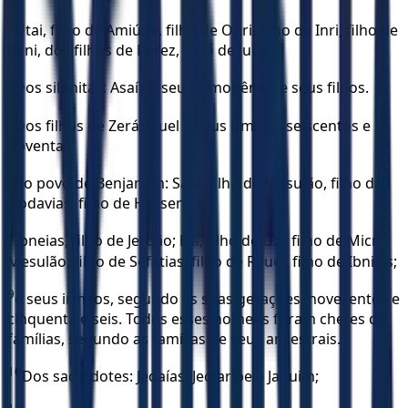
4
Utai, filho de Amiúde, filho de Onri, filho de Inri, filho de
Bani, dos filhos de Perez, filho de Judá.
5
Dos silonitas: Asaías, seu primogênito e seus filhos.
6
Dos filhos de Zerá: Jeuel e seus irmãos, seiscentos e
noventa;
7
do povo de Benjamim: Salu, filho de Mesulão, filho de
Hodavias, filho de Hassenuá;
8
Ibneias, filho de Jeroão; Elá, filho de Uzi, filho de Micri;
Mesulão, filho de Sefatias, filho de Reuel, filho de Ibnijas;
9
e seus irmãos, segundo as suas gerações, novecentos e
cinquenta e seis. Todos esses homens foram chefes de
famílias, segundo as famílias de seus ancestrais.
10
Dos sacerdotes: Jedaías, Jeoiaribe e Jaquim;