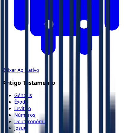
Baixar Aplicativo
Antigo Testamento
Gênesis
Êxodo
Levítico
Números
Deuteronômio
Josué