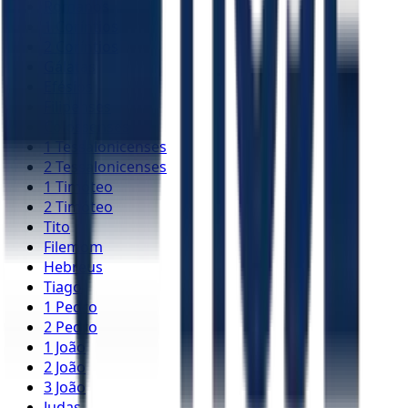
Romanos
1 Coríntios
2 Coríntios
Gálatas
Efésios
Filipenses
Colossenses
1 Tessalonicenses
2 Tessalonicenses
1 Timóteo
2 Timóteo
Tito
Filemom
Hebreus
Tiago
1 Pedro
2 Pedro
1 João
2 João
3 João
Judas