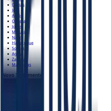
Oséias
Joel
Amós
Obadias
Jonas
Miquéias
Naum
Habacuque
Sofonias
Ageu
Zacarias
Malaquias
Novo Testamento
Mateus
Marcos
Lucas
João
Atos