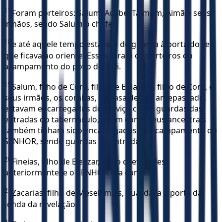
17
Foram porteiros: Salum, Acube, Talmom, Aimã e seus
irmãos, sendo Salum o chefe;
18
e até aquele tempo estavam de guarda à porta do rei,
que ficava ao oriente. Esses foram os porteiros do
acampamento do povo de Levi.
19
Salum, filho de Coré, filho de Ebiasafe, filho de Corá, e
seus irmãos, os coraítas, da casa de seu antepassado,
estavam encarregados do serviço como guardas das
entradas do tabernáculo, assim como seus ancestrais
também tinham sido encarregados do acampamento do
SENHOR, sendo guardas da entrada.
20
Fineias, filho de Eleazar, era o chefe deles
anteriormente; e o SENHOR era com ele.
21
Zacarias, filho de Meselemias, guardava a porta da
tenda da revelação.
22