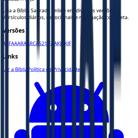
Leia a Bíblia Sagrada online em diversas versões.
Versículos diários, devocionais e navegação completa.
Versões
ACF
AA
ARA
ARC
AS21
JFAA
KJA
KJF
Links
Ler a Bíblia
Política de Privacidade