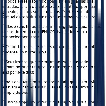
Todos esses, escolhidos para serem guardas das
entradas, foram duzentos e doze, contados por suas
genealogias, nos seus povoados. Davi e o vidente
Samuel os constituíram nos seus respectivos cargos.
23
Eles e seus filhos foram encarregados da guarda das
portas do templo do SENHOR, isto é, do templo
conhecido por tenda.
24
Os porteiros estavam nos quatro lados, no oriente, no
ocidente, no norte e no sul.
25
Seus irmãos, que moravam nos seus povoados,
tinham de vir de tempos em tempos para servirem com
eles por sete dias;
26
pois os quatro porteiros principais, que eram levitas,
estavam encarregados das salas e dos tesouros do
templo de Deus.
27
Eles se alojavam ao redor do templo de Deus, porque