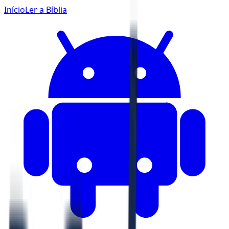
Início
Ler a Bíblia