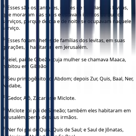
33
Esses são os cantores, chefes de famílias dos levitas,
que moravam nas salas e estavam isentos de outros
serviços, porque de dia e de noite se ocupavam naquele
serviço.
34
Esses foram chefes de famílias dos levitas, em suas
gerações, e habitaram em Jerusalém.
35
Jeiel, pai de Gibeão, cuja mulher se chamava Maaca,
habitou em Gibeão.
36
Seu primogênito foi Abdom; depois Zur, Quis, Baal, Ner,
Nadabe,
37
Gedor, Aiô, Zacarias e Miclote.
38
Miclote foi pai de Simeão; também eles habitaram em
Jerusalém, perto de seus irmãos.
39
Ner foi pai de Quis; Quis de Saul; e Saul de Jônatas,