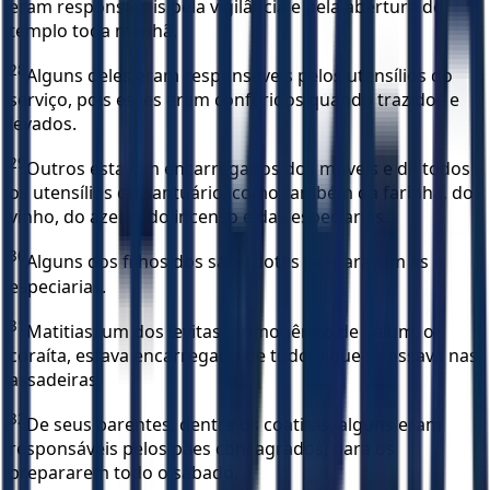
eram responsáveis pela vigilância e pela abertura do
templo toda manhã.
28
Alguns deles eram responsáveis pelos utensílios do
serviço, pois esses eram conferidos quando trazidos e
levados.
29
Outros estavam encarregados dos móveis e de todos
os utensílios do santuário, como também da farinha, do
vinho, do azeite, do incenso e das especiarias.
30
Alguns dos filhos dos sacerdotes preparavam as
especiarias.
31
Matitias, um dos levitas, primogênito de Salum, o
coraíta, estava encarregado de tudo o que se assava nas
assadeiras.
32
De seus parentes, dentre os coatitas, alguns eram
responsáveis pelos pães consagrados, para os
prepararem todo o sábado.