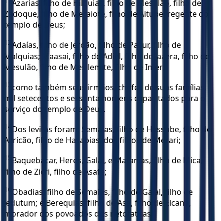
11
Azarias, filho de Hilquias, filho de Mesulão, filho de
Zadoque, filho de Meraiote, filho de Aitube, regente do
templo de Deus;
12
Adaías, filho de Jeroão, filho de Pasur, filho de
Malquias; Maasai, filho de Adiel, filho de Jazera, filho de
Mesulão, filho de Mesilemite, filho de Imer;
13
como também seus irmãos, chefes de suas famílias,
mil setecentos e sessenta homens capacitados para o
serviço do templo de Deus.
14
Dos levitas foram: Semaías, filho de Hassube, filho de
Azricão, filho de Hasabias, dos filhos de Merari;
15
Baquebacar, Heres, Galal, e Matanias, filho de Mica,
filho de Zicri, filho de Asafe;
16
Obadias, filho de Semaías, filho de Galal, filho de
Jedutum; e Berequias, filho de Asa, filho de Elcana,
morador dos povoados dos netofatitas.