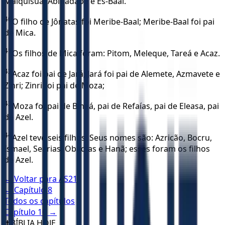
Malquisua, Abinadabe e Es-Baal.
40
O filho de Jônatas foi Meribe-Baal; Meribe-Baal foi pai
de Mica.
41
Os filhos de Mica foram: Pitom, Meleque, Tareá e Acaz.
42
Acaz foi pai de Jará; Jará foi pai de Alemete, Azmavete e
Zinri; Zinri foi pai de Moza;
43
Moza foi pai de Bineá, pai de Refaías, pai de Eleasa, pai
de Azel.
44
Azel teve seis filhos. Seus nomes são: Azricão, Bocru,
Ismael, Searias, Obadias e Hanã; esses foram os filhos
de Azel.
← Voltar para
AS21
← Capítulo
8
Todos os capítulos
Capítulo
10
→
✝️
BÍBLIA HOJE