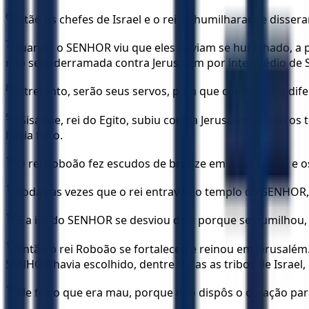
6
Então os chefes de Israel e o rei se humilharam e disser
7
Quando o SENHOR viu que eles haviam se humilhado, a pal
não será derramada contra Jerusalém por intermédio de 
8
Entretanto, serão seus servos, para que conheçam a difer
9
E Sisaque, rei do Egito, subiu contra Jerusalém, levou 
havia feito.
10
O rei Roboão fez escudos de bronze em lugar deles, e 
11
Todas as vezes que o rei entrava no templo do SENHOR,
12
E a ira do SENHOR se desviou dele porque se humilhou,
13
Então o rei Roboão se fortaleceu e reinou em Jerusalé
SENHOR havia escolhido, dentre todas as tribos de Israel
14
Ele fez o que era mau, porque não dispôs o coração pa