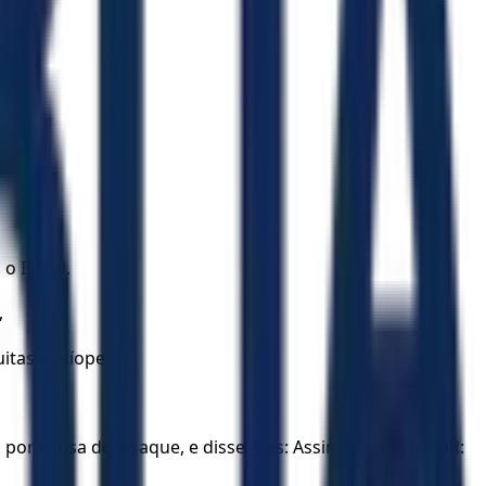
o Israel.
,
itas e etíopes.
por causa de Sisaque, e disse-lhes: Assim diz o SENHOR: