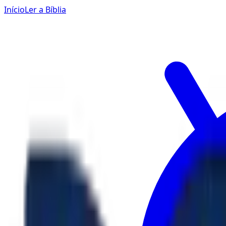
Início
Ler a Bíblia