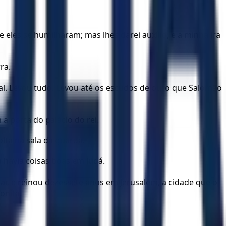
les se humilharam; mas lhes darei auxílio, e a minha ira
ra.
eal. Levou tudo. Levou até os escudos de ouro que Salomão
 porta do palácio do rei.
lta na sala da guarda.
havia coisas boas em Judá.
r, e reinou dezessete anos em Jerusalém, a cidade que o
onita.