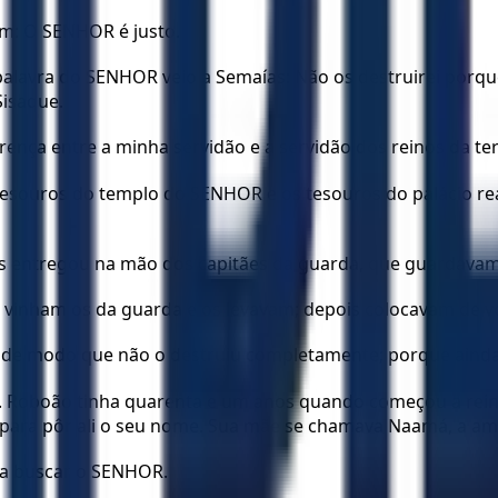
am: O SENHOR é justo.
avra do SENHOR veio a Semaías: Não os destruirei porque e
Sisaque.
ença entre a minha servidão e a servidão dos reinos da ter
os tesouros do templo do SENHOR e os tesouros do palácio r
os entregou na mão dos capitães da guarda, que guardavam a
 vinham os da guarda e os levavam; depois colocavam de vo
 de modo que não o destruiu completamente; porque ainda 
m. Roboão tinha quarenta e um anos quando começou a reina
, para pôr ali o seu nome. Sua mãe se chamava Naamá, a am
ra buscar o SENHOR.