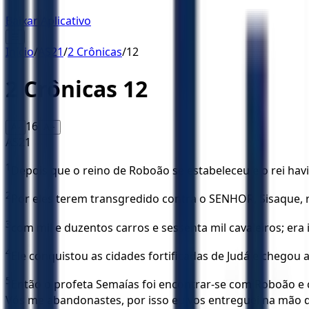
Baixar Aplicativo
☰
Início
/
AS21
/
2 Crônicas
/
12
2 Crônicas
12
16
A-
A+
AS21
1
Depois que o reino de Roboão se estabeleceu e o rei havia
2
Por eles terem transgredido contra o SENHOR, Sisaque, r
3
com mil e duzentos carros e sessenta mil cavaleiros; era i
4
Ele conquistou as cidades fortificadas de Judá e chegou 
5
Então o profeta Semaías foi encontrar-se com Roboão e 
Vós me abandonastes, por isso eu vos entreguei na mão d