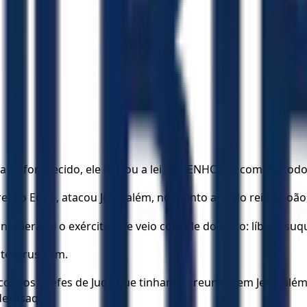
 se fortalecido, ele deixou a lei do SENHOR, e com ele todo 
ei do Egito, atacou Jerusalém, no quinto ano do rei Roboão
numerável o exército que veio com ele do Egito: líbios, suqu
até Jerusalém.
com os chefes de Judá que tinham se reunido em Jerusalém 
e Sisaque.