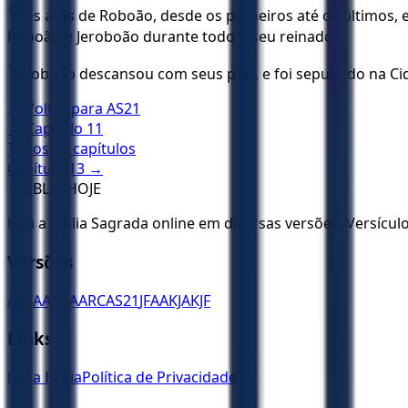
15
Os atos de Roboão, desde os primeiros até os últimos, e
Roboão e Jeroboão durante todo o seu reinado.
16
Roboão descansou com seus pais, e foi sepultado na Cida
← Voltar para
AS21
← Capítulo
11
Todos os capítulos
Capítulo
13
→
✝️
BÍBLIA HOJE
Leia a Bíblia Sagrada online em diversas versões. Versícu
Versões
ACF
AA
ARA
ARC
AS21
JFAA
KJA
KJF
Links
Ler a Bíblia
Política de Privacidade