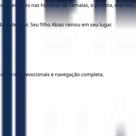
stão escritos nas histórias de Semaías, o profeta, e de Ido
de de Davi. Seu filho Abias reinou em seu lugar.
los diários, devocionais e navegação completa.