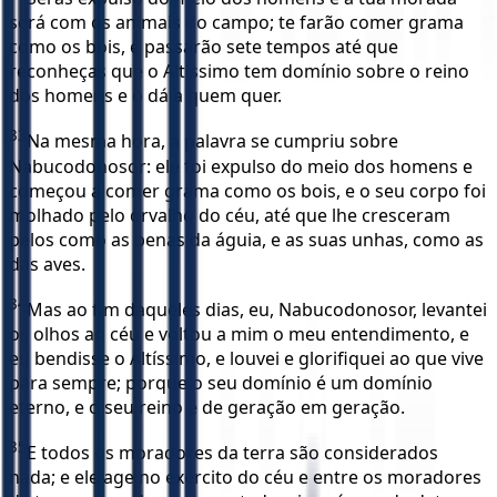
será com os animais do campo; te farão comer grama
como os bois, e passarão sete tempos até que
reconheças que o Altíssimo tem domínio sobre o reino
dos homens e o dá a quem quer.
33
Na mesma hora, a palavra se cumpriu sobre
Nabucodonosor: ele foi expulso do meio dos homens e
começou a comer grama como os bois, e o seu corpo foi
molhado pelo orvalho do céu, até que lhe cresceram
pelos como as penas da águia, e as suas unhas, como as
das aves.
34
Mas ao fim daqueles dias, eu, Nabucodonosor, levantei
os olhos ao céu e voltou a mim o meu entendimento, e
eu bendisse o Altíssimo, e louvei e glorifiquei ao que vive
para sempre; porque o seu domínio é um domínio
eterno, e o seu reino é de geração em geração.
35
E todos os moradores da terra são considerados
nada; e ele age no exército do céu e entre os moradores