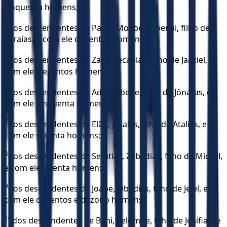
cinquenta homens;
4
dos descendentes de Paate-Moabe, Elioenai, filho de
Zeraías, e com ele duzentos homens;
5
dos descendentes de Zatu, Secanias, filho de Jaaziel, e
com ele trezentos homens;
6
dos descendentes de Adim, Ebede, filho de Jônatas, e
com ele cinquenta homens;
7
dos descendentes de Elão, Jesaías, filho de Atalias, e
com ele setenta homens;
8
dos descendentes de Sefatias, Zebadias, filho de Micael,
e com ele oitenta homens;
9
dos descendentes de Joabe, Obadias, filho de Jeiel, e
com ele duzentos e dezoito homens;
10
dos descendentes de Bani, Selomite, filho de Josifias, e