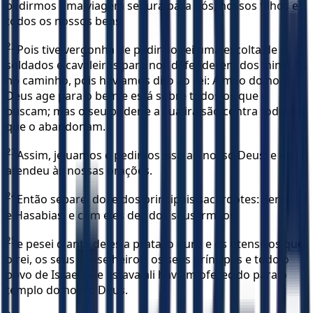
pedirmos uma viagem segura para nós, nossos filhos e
todos os nossos bens.
22
Pois tive vergonha de pedir ao rei uma escolta de
soldados e cavaleiros para nos defenderem dos inimigos
no caminho, pois havíamos dito ao rei: A mão do nosso
Deus age para o bem e está sobre todos os que o
buscam; mas o seu poder e a sua ira são contra todos os
que o abandonam.
23
Assim, jejuamos e pedimos isso ao nosso Deus; e ele
atendeu às nossas orações.
24
Então separei doze dos principais sacerdotes: Serebias
e Hasabias, e com eles dez dos seus irmãos;
25
e pesei diante deles a prata, o ouro e os utensílios que
o rei, os seus conselheiros, os seus príncipes e todo o
povo de Israel que estava ali haviam oferecido para o
templo do nosso Deus.