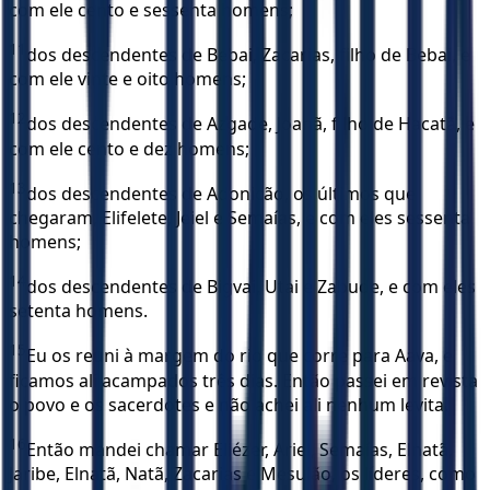
com ele cento e sessenta homens;
11
dos descendentes de Bebai, Zacarias, filho de Bebai, e
com ele vinte e oito homens;
12
dos descendentes de Azgade, Joanã, filho de Hacatã, e
com ele cento e dez homens;
13
dos descendentes de Adonicão, os últimos que
chegaram, Elifelete, Jeiel e Semaías, e com eles sessenta
homens;
14
dos descendentes de Bigvai, Utai e Zabude, e com eles
setenta homens.
15
Eu os reuni à margem do rio que corre para Aava, e
ficamos ali acampados três dias. Então passei em revista
o povo e os sacerdotes e não achei ali nenhum levita.
16
Então mandei chamar Eliézer, Ariel, Semaías, Elnatã,
Jaribe, Elnatã, Natã, Zacarias e Mesulão, os líderes, como