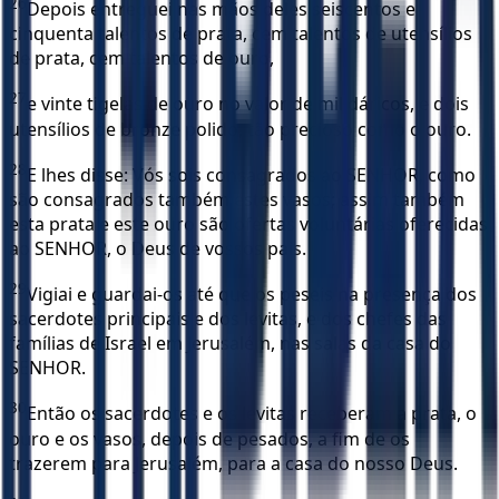
26
Depois entreguei nas mãos deles seiscentos e
cinquenta talentos de prata, cem talentos de utensílios
de prata, cem talentos de ouro,
27
e vinte tigelas de ouro no valor de mil dáricos, e dois
utensílios de bronze polido, tão precioso como o ouro.
28
E lhes disse: Vós sois consagrados ao SENHOR, como
são consagrados também estes vasos; assim também
esta prata e este ouro são ofertas voluntárias oferecidas
ao SENHOR, o Deus de vossos pais.
29
Vigiai e guardai-os até que os peseis na presença dos
sacerdotes principais e dos levitas, e dos chefes das
famílias de Israel em Jerusalém, nas salas da casa do
SENHOR.
30
Então os sacerdotes e os levitas receberam a prata, o
ouro e os vasos, depois de pesados, a fim de os
trazerem para Jerusalém, para a casa do nosso Deus.