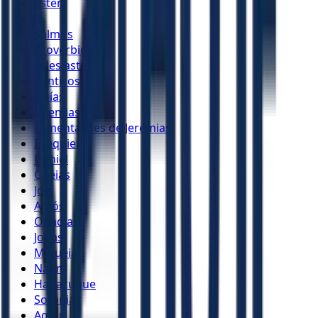
Ester
Jó
Salmos
Provérbios
Eclesiastes
Cânticos
Isaías
Jeremias
Lamentações de Jeremias
Ezequiel
Daniel
Oséias
Joel
Amós
Obadias
Jonas
Miquéias
Naum
Habacuque
Sofonias
Ageu