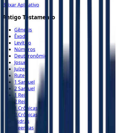
Baixar Aplicativo
Antigo Testamento
Gênesis
Êxodo
Levítico
Números
Deuteronômio
Josué
Juízes
Rute
1 Samuel
2 Samuel
1 Reis
2 Reis
1 Crônicas
2 Crônicas
Esdras
Neemias