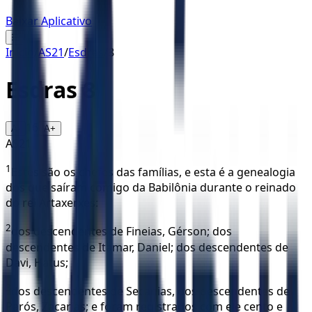
Baixar Aplicativo
☰
Início
/
AS21
/
Esdras
/
8
Esdras
8
16
A-
A+
AS21
1
Estes são os chefes das famílias, e esta é a genealogia
dos que saíram comigo da Babilônia durante o reinado
do rei Artaxerxes:
2
dos descendentes de Fineias, Gérson; dos
descendentes de Itamar, Daniel; dos descendentes de
Davi, Hatus;
3
dos descendentes de Secanias, dos descendentes de
Parós, Zacarias; e foram registrados com ele cento e