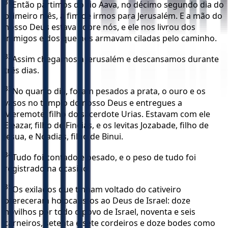
31
Então partimos do rio Aava, no décimo segundo dia do
primeiro mês, a fim de irmos para Jerusalém. E a mão do
nosso Deus estava sobre nós, e ele nos livrou dos
inimigos e dos que nos armavam ciladas pelo caminho.
32
Assim chegamos a Jerusalém e descansamos durante
três dias.
33
No quarto dia, foram pesados a prata, o ouro e os
vasos no templo do nosso Deus e entregues a
Meremote, filho do sacerdote Urias. Estavam com ele
Eleazar, filho de Fineias, e os levitas Jozabade, filho de
Jesua, e Noadias, filho de Binui.
34
Tudo foi contado e pesado, e o peso de tudo foi
registrado na ocasião.
35
Os exilados que tinham voltado do cativeiro
ofereceram holocaustos ao Deus de Israel: doze
novilhos por todo o povo de Israel, noventa e seis
carneiros, setenta e sete cordeiros e doze bodes como