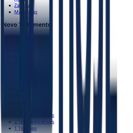
Zacarias
Malaquias
Novo Testamento
Mateus
Marcos
Lucas
João
Atos
Romanos
1 Coríntios
2 Coríntios
Gálatas
Efésios
Filipenses
Colossenses
1 Tessalonicenses
2 Tessalonicenses
1 Timóteo