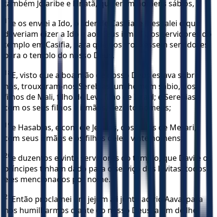
também Joiaribe e Elnatã, que eram homens sábios,
17
e os enviei a Ido, o líder de Casifia, e lhes falei o que
deveriam dizer a Ido e aos seus irmãos, os servidores do
templo em Casifia, para que nos trouxessem servidores
para o templo do nosso Deus.
18
E, visto que a boa mão de nosso Deus estava sobre
nós, trouxeram-nos Serebias, um homem sábio, dos
filhos de Mali, filho de Levi, filho de Israel; e Serebias,
com os seus filhos e irmãos, dezoito homens;
19
e Hasabias, e com ele Jesaías, dos filhos de Merari,
com seus irmãos e os filhos deles, vinte homens;
20
e duzentos e vinte servidores do templo, que Davi e os
príncipes tinham dado para o serviço dos levitas, todos
eles mencionados por nome.
21
Então proclamei um jejum ali junto ao rio Aava, para
nos humilharmos diante do nosso Deus, a fim de lhe