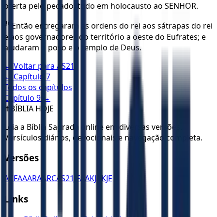
oferta pelo pecado; tudo em holocausto ao SENHOR.
36
Então entregaram as ordens do rei aos sátrapas do rei
e aos governadores do território a oeste do Eufrates; e
ajudaram o povo e o templo de Deus.
← Voltar para
AS21
← Capítulo
7
Todos os capítulos
Capítulo
9
→
✝️
BÍBLIA HOJE
Leia a Bíblia Sagrada online em diversas versões.
Versículos diários, devocionais e navegação completa.
Versões
ACF
AA
ARA
ARC
AS21
JFAA
KJA
KJF
Links