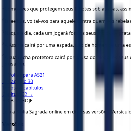
5
Como aves que protegem seus filhotes sob as asas, assim 
6
Israelitas, voltai-vos para aquele contra quem vos rebela
7
Naquele dia, cada um jogará fora os seus ídolos de prat
8
A Assíria cairá por uma espada, não de homem; e uma es
9
A sua rocha protetora cairá por causa do medo, os seus 
Jerusalém.
← Voltar para
AS21
← Capítulo
30
Todos os capítulos
Capítulo
32
→
✝️
BÍBLIA HOJE
Leia a Bíblia Sagrada online em diversas versões. Versícu
Versões