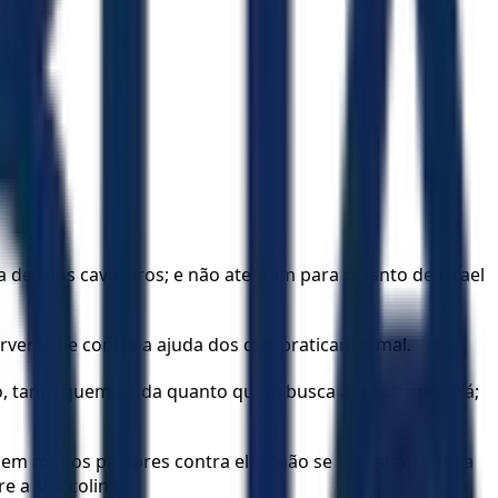
de seus cavaleiros; e não atentam para o Santo de Israel
erversos e contra a ajuda dos que praticam o mal.
ão, tanto quem ajuda quanto quem busca ajuda tropeçará;
em muitos pastores contra eles, não se assustam com a
e a sua colina.