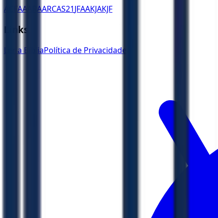
ACF
AA
ARA
ARC
AS21
JFAA
KJA
KJF
Links
Ler a Bíblia
Política de Privacidade