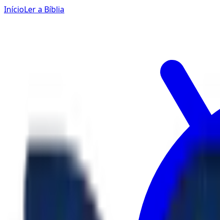
Início
Ler a Bíblia