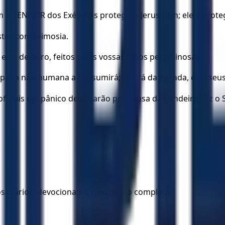
o SENHOR dos Exércitos protegerá Jerusalém; ele a proteger
stes com teimosia.
a e os de ouro, feitos pelas vossas mãos pecaminosas.
pada não humana a consumirá; fugirá da espada, e os seus
oficiais em pânico desertarão por causa da bandeira, diz o
los diários, devocionais e navegação completa.