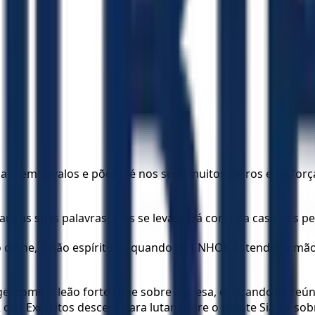
am em cavalos e põem fé nos seus muitos carros e na força 
rará as suas palavras, mas se levantará contra a casa dos p
o carne, e não espírito; e, quando o SENHOR estender a m
 como o leão forte ruge sobre a presa, e, quando se reún
os Exércitos descerá para lutar sobre o monte Sião e sobr