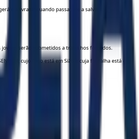
á e a livrará; quando passar, ele a salvará.
 jovens serão submetidos a trabalhos forçados.
 SENHOR, cujo fogo está em Sião e cuja fornalha está em