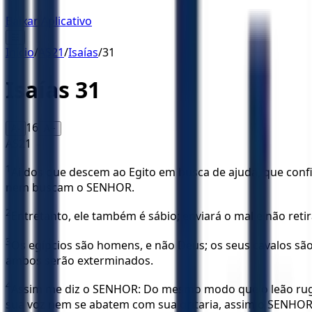
Baixar Aplicativo
☰
Início
/
AS21
/
Isaías
/
31
Isaías
31
16
A-
A+
AS21
1
Ai dos que descem ao Egito em busca de ajuda, que confi
nem buscam o SENHOR.
2
Entretanto, ele também é sábio; enviará o mal e não reti
3
Os egípcios são homens, e não Deus; os seus cavalos sã
ambos serão exterminados.
4
Assim me diz o SENHOR: Do mesmo modo que o leão ruge,
sua voz nem se abatem com sua gritaria, assim o SENHOR d