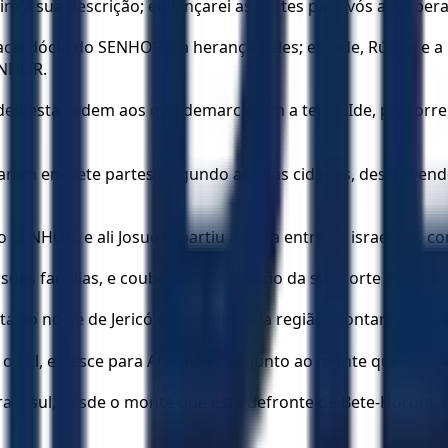
mim a sua descrição; eu lançarei as sortes para vós aqui p
 sacerdócio do SENHOR é a herança deles; e Gade, Rúben e 
SENHOR.
u esta ordem aos que demarcariam a terra: Ide, percorrei a
aram em sete partes, segundo as suas cidades, descrevend
 SENHOR; e ali Josué repartiu a terra entre os israelitas, c
uas famílias, e coube-lhe o território da sua sorte entre os f
osta ao norte de Jericó e, subindo pela região montanhosa p
ra o sul, e desce para Atarote-Adar, junto ao monte que está 
ara o sul, desde o monte que está defronte de Bete-Horom, e