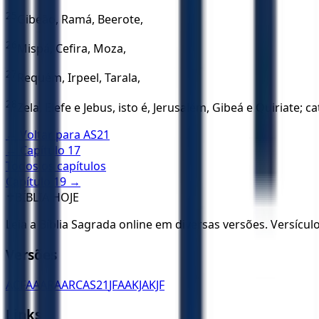
25
Gibeão, Ramá, Beerote,
26
Mispá, Cefira, Moza,
27
Requém, Irpeel, Tarala,
28
Zela, Elefe e Jebus, isto é, Jerusalém, Gibeá e Quiriate
← Voltar para
AS21
← Capítulo
17
Todos os capítulos
Capítulo
19
→
✝️
BÍBLIA HOJE
Leia a Bíblia Sagrada online em diversas versões. Versícu
Versões
ACF
AA
ARA
ARC
AS21
JFAA
KJA
KJF
Links