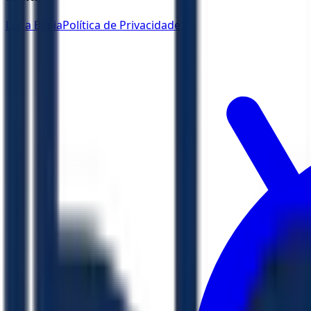
Ler a Bíblia
Política de Privacidade