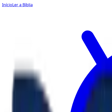
Início
Ler a Bíblia