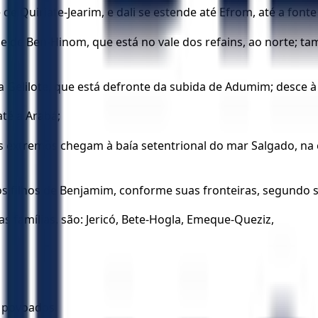
e Quiriate-Jearim, e dali se estende até Efrom, até a font
e de Ben-Hinom, que está no vale dos refains, ao norte; t
a Gelilote, que está defronte da subida de Adumim; desce à
té a Arabá;
us extremos chegam à baía setentrional do mar Salgado, na 
dos filhos de Benjamim, conforme suas fronteiras, segundo s
s famílias, são: Jericó, Bete-Hogla, Emeque-Queziz,
s povoados.