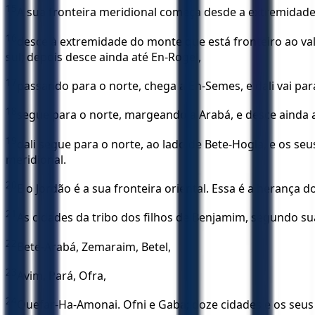
15
A sua fronteira meridional começa desde a extremidade d
16
desce à extremidade do monte que está fronteiro ao val
sul; depois desce ainda até En-Rogel,
17
passando para o norte, chega a En-Semes, e dali vai par
18
segue para o norte, margeando a Arabá, e desce ainda a
19
dali segue para o norte, ao lado de Bete-Hogla, e os se
meridional.
20
E o Jordão é a sua fronteira oriental. Essa é a herança 
21
As cidades da tribo dos filhos de Benjamim, segundo sua
22
Bete-Arabá, Zemaraim, Betel,
23
Avim, Pará, Ofra,
24
Quefar-Ha-Amonai. Ofni e Gaba; doze cidades e os seu