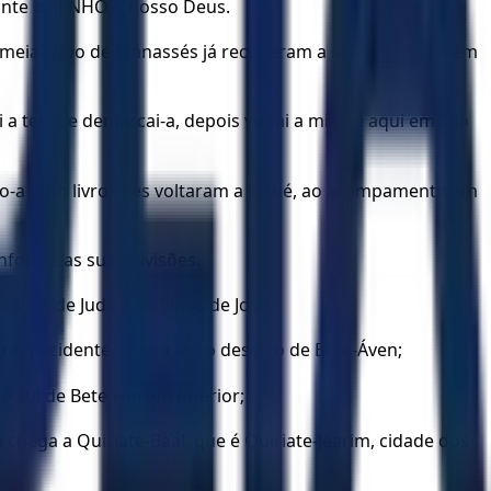
erante o SENHOR, nosso Deus.
a meia-tribo de Manassés já receberam a sua herança além
 terra e demarcai-a, depois voltai a mim; e aqui em Siló
o-a num livro; eles voltaram a Josué, ao acampamento em
onforme as suas divisões.
ilhos de Judá e os filhos de José.
ara o ocidente, chega até o deserto de Bete-Áven;
ao sul de Bete-Horom Inferior;
 chega a Quiriate-Baal, que é Quiriate-Jearim, cidade dos