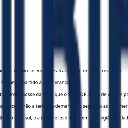
elitas reuniu-se em Siló e ali armou a tenda da revelação.
o haviam repartido a sua herança.
a tomardes posse da terra que o SENHOR, Deus de vossos pa
eles percorrerão a terra e a demarcarão segundo as suas he
ão, no lado sul; e a casa de José ficará em sua região, no la