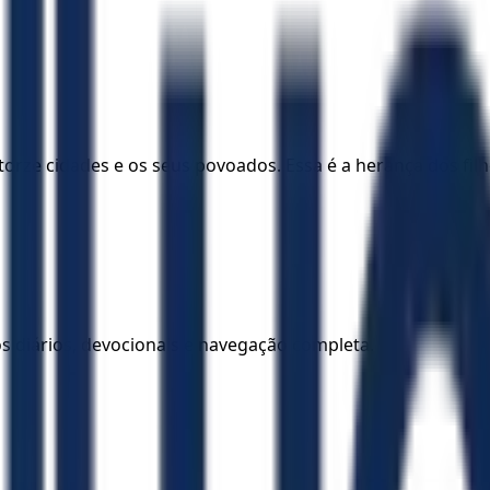
; catorze cidades e os seus povoados. Essa é a herança dos f
los diários, devocionais e navegação completa.