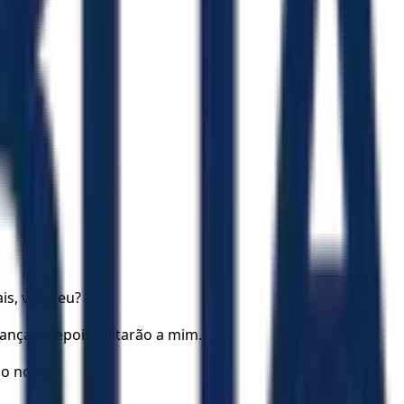
is, vos deu?
ranças, depois voltarão a mim.
do norte.