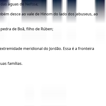
e das águas de Neftoa;
ambém desce ao vale de Hinom do lado dos jebuseus, ao
 pedra de Boã, filho de Rúben;
extremidade meridional do Jordão. Essa é a fronteira
uas famílias.