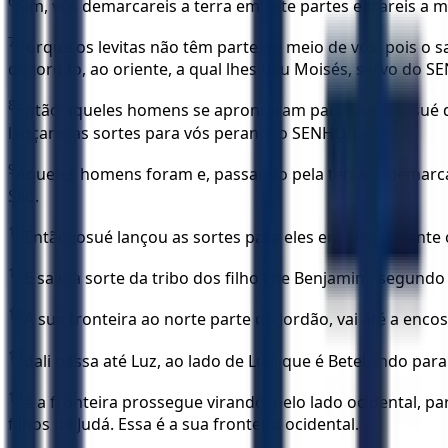
6
Sim, vós demarcareis a terra em sete partes e trareis a 
7
Porque os levitas não têm parte no meio de vós, pois o
do Jordão, ao oriente, a qual lhes deu Moisés, servo do 
8
Então aqueles homens se aprontaram para sair; e Josué de
lançarei as sortes para vós perante o SENHOR.
9
Aqueles homens foram e, passando pela terra, a demarc
Siló.
10
Então Josué lançou as sortes para eles em Siló, perante o
11
E saiu a sorte da tribo dos filhos de Benjamim, segundo s
12
A sua fronteira ao norte parte do Jordão, vai até a enc
13
dali passa até Luz, ao lado de Luz, que é Betel, indo pa
14
e a fronteira prossegue virando, pelo lado ocidental, p
filhos de Judá. Essa é a sua fronteira ocidental.