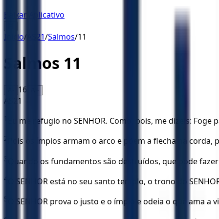
Baixar Aplicativo
☰
Início
/
AS21
/
Salmos
/
11
Salmos
11
16
A-
A+
AS21
1
Eu me refugio no SENHOR. Como, pois, me dizeis: Foge 
2
Pois os ímpios armam o arco e põem a flecha na corda, p
3
Quando os fundamentos são destruídos, que pode fazer 
4
O SENHOR está no seu santo templo, o trono do SENHOR 
5
O SENHOR prova o justo e o ímpio e odeia o que ama a vi