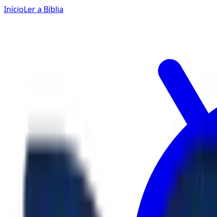
Início
Ler a Bíblia