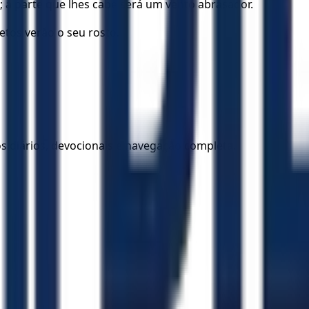
; a parte que lhes cabe será um vento abrasador.
etos verão o seu rosto.
los diários, devocionais e navegação completa.