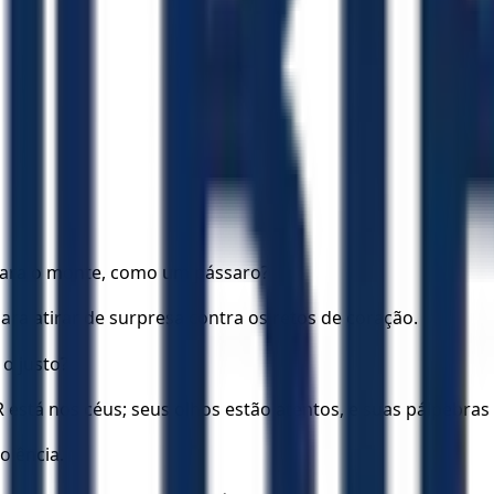
para o monte, como um pássaro?
ara atirar de surpresa contra os retos de coração.
o justo?
está nos céus; seus olhos estão atentos, e suas pálpebra
olência.