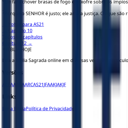
6
Ele fará chover brasas de fogo e enxofre sobre os ímpios
7
Porque o SENHOR é justo; ele ama a justiça. Os que são r
← Voltar para
AS21
← Capítulo
10
Todos os capítulos
Capítulo
12
→
✝️
BÍBLIA HOJE
Leia a Bíblia Sagrada online em diversas versões. Versícu
Versões
ACF
AA
ARA
ARC
AS21
JFAA
KJA
KJF
Links
Ler a Bíblia
Política de Privacidade