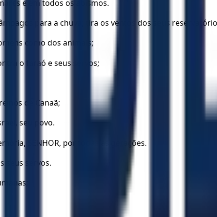
 mares e em todos os abismos.
lâmpagos para a chuva; tira os ventos dos seus reservatório
 homens como dos animais;
ontra o faraó e seus servos;
 reinos de Canaã;
rael, seu povo.
mória, SENHOR, por todas as gerações.
s seus servos.
humanas;