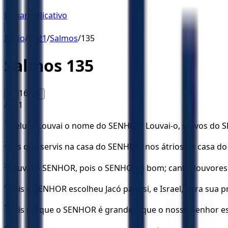
Baixar Aplicativo
☰
Início
/
AS21
/
Salmos
/
135
Salmos
135
16
A-
A+
AS21
1
Aleluia! Louvai o nome do SENHOR! Louvai-o, servos do
2
vós que servis na casa do SENHOR, nos átrios da casa d
3
Louvai o SENHOR, pois o SENHOR é bom; cantai louvores
4
Pois o SENHOR escolheu Jacó para si, e Israel, para sua 
5
Pois sei que o SENHOR é grande e que o nosso Senhor es