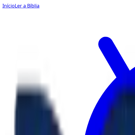
Início
Ler a Bíblia