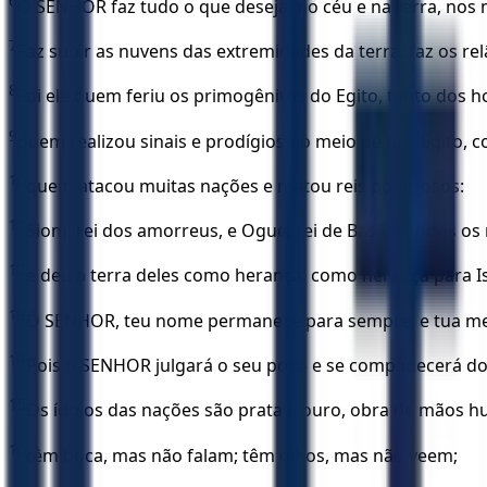
6
O SENHOR faz tudo o que deseja, no céu e na terra, nos
7
Faz subir as nuvens das extremidades da terra; faz os re
8
Foi ele quem feriu os primogênitos do Egito, tanto dos
9
quem realizou sinais e prodígios no meio de ti, ó Egito, c
10
quem atacou muitas nações e matou reis poderosos:
11
Siom, rei dos amorreus, e Ogue, rei de Basã, e todos os
12
e deu a terra deles como herança, como herança para Is
13
Ó SENHOR, teu nome permanece para sempre; e tua me
14
Pois o SENHOR julgará o seu povo e se compadecerá do
15
Os ídolos das nações são prata e ouro, obra de mãos 
16
têm boca, mas não falam; têm olhos, mas não veem;