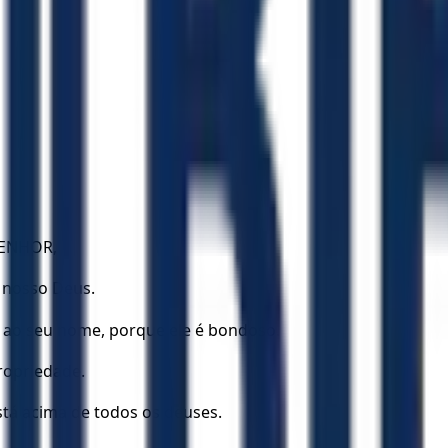
 SENHOR,
o nosso Deus.
 ao seu nome, porque ele é bondoso.
propriedade.
tá acima de todos os deuses.