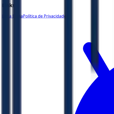
Links
Ler a Bíblia
Política de Privacidade