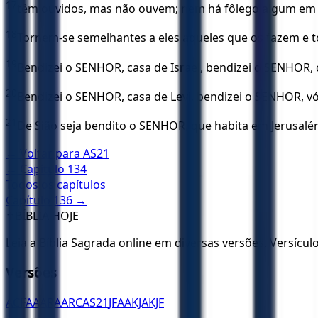
17
têm ouvidos, mas não ouvem; nem há fôlego algum em 
18
Tornem-se semelhantes a eles aqueles que os fazem e t
19
Bendizei o SENHOR, casa de Israel, bendizei o SENHOR, 
20
Bendizei o SENHOR, casa de Levi, bendizei o SENHOR, v
21
De Sião seja bendito o SENHOR, que habita em Jerusalém
← Voltar para
AS21
← Capítulo
134
Todos os capítulos
Capítulo
136
→
✝️
BÍBLIA HOJE
Leia a Bíblia Sagrada online em diversas versões. Versícu
Versões
ACF
AA
ARA
ARC
AS21
JFAA
KJA
KJF