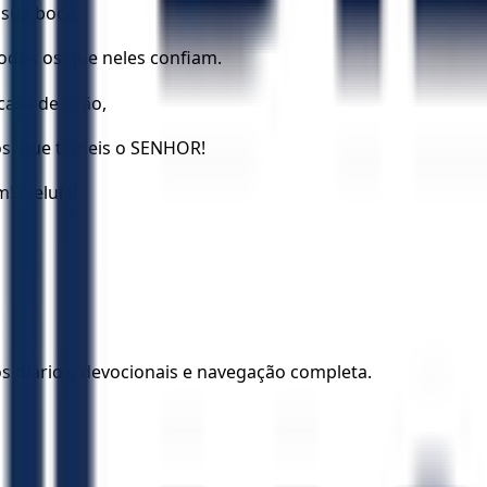
sua boca.
odos os que neles confiam.
casa de Arão,
ós, que temeis o SENHOR!
! Aleluia!
los diários, devocionais e navegação completa.