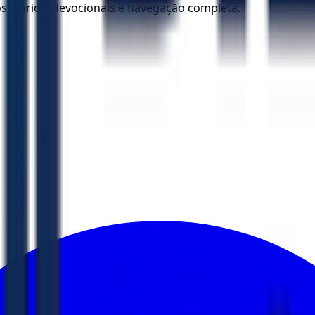
los diários, devocionais e navegação completa.