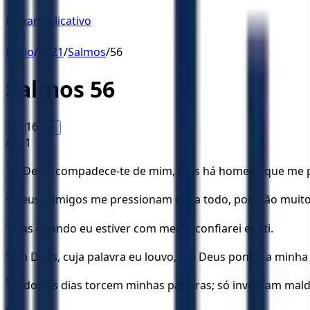
Baixar Aplicativo
☰
Início
/
AS21
/
Salmos
/
56
Salmos
56
16
A-
A+
AS21
1
Ó Deus, compadece-te de mim, pois há homens que me p
2
Meus inimigos me pressionam o dia todo, pois são muit
3
Mas quando eu estiver com medo, confiarei em ti.
4
Em Deus, cuja palavra eu louvo, em Deus ponho a minha 
5
Todos os dias torcem minhas palavras; só inventam mal