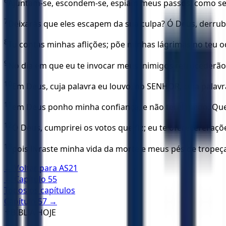
6
Ajuntam-se, escondem-se, espiam meus passos, como se
7
Deixarás que eles escapem da sua culpa? Ó Deus, derruba
8
Tu contas minhas aflições; põe minhas lágrimas no teu od
9
No dia em que eu te invocar meus inimigos retrocederão
10
Em Deus, cuja palavra eu louvo, no SENHOR, cuja palavr
11
em Deus ponho minha confiança, e não terei medo. Que
12
Ó Deus, cumprirei os votos que fiz; eu te oferecerei açõ
13
pois livraste minha vida da morte e meus pés de tropeça
← Voltar para
AS21
← Capítulo
55
Todos os capítulos
Capítulo
57
→
✝️
BÍBLIA HOJE