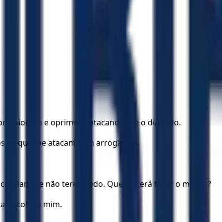
ressionam e oprimem, atacando-me o dia todo.
os os que me atacam com arrogância.
confiança e não terei medo. Que poderá fazer o mortal?
dade contra mim.