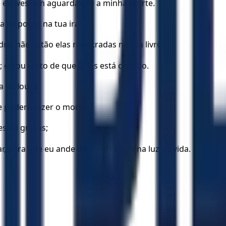
 estivessem aguardando a minha morte.
 os povos na tua ira!
re; não estão elas registradas no teu livro?
; estou certo de que Deus está comigo.
a eu louvo,
 poderá fazer o mortal?
es de graças;
r, para que eu ande diante de Deus na luz da vida.