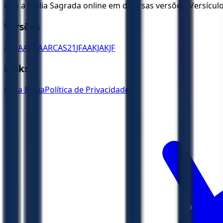
Leia a Bíblia Sagrada online em diversas versões. Versícu
Versões
ACF
AA
ARA
ARC
AS21
JFAA
KJA
KJF
Links
Ler a Bíblia
Política de Privacidade