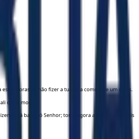
 estas horas eu não fizer a tua vida como a de um deles.
 ali o seu moço.
izendo: Já basta, ó Senhor; toma agora a minha vida, pois