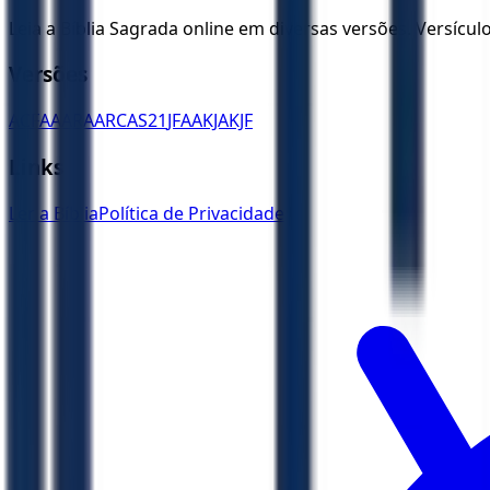
Leia a Bíblia Sagrada online em diversas versões. Versícu
Versões
ACF
AA
ARA
ARC
AS21
JFAA
KJA
KJF
Links
Ler a Bíblia
Política de Privacidade