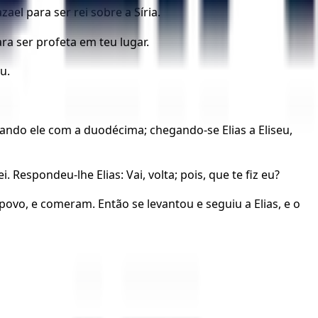
el para ser rei sobre a Síria.
ara ser profeta em teu lugar.
u.
estando ele com a duodécima; chegando-se Elias a Eliseu,
 Respondeu-lhe Elias: Vai, volta; pois, que te fiz eu?
 povo, e comeram. Então se levantou e seguiu a Elias, e o