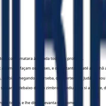
eito, e como matara à espada todos os profetas.
: Assim me façam os deuses, e outro tanto, se até amanhã a
, se foi. E chegando a Berseba, que pertence a Judá, deixou
 sentar-se debaixo de um zimbro; e pediu para si a morte, d
jo o tocou, e lhe disse: Levanta-te e come.