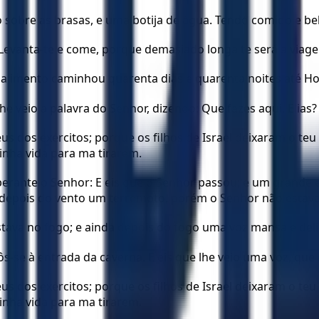
o sobre as brasas, e uma botija de água. Tendo comido e beb
: Levanta-te e come, porque demasiado longa te será a viag
e alimento caminhou quarenta dias e quarenta noites até H
he veio a palavra do Senhor, dizendo: Que fazes aqui, Elias?
s dos exércitos; porque os filhos de Israel deixaram o teu
inha vida para ma tirarem.
 perante o Senhor: E eis que o Senhor passou; e um grande
e depois do vento um terremoto, porém o Senhor não estav
ava no fogo; e ainda depois do fogo uma voz mansa e deli
pôs-se à entrada da caverna. E eis que lhe veio uma voz, que d
s dos exércitos; porque os filhos de Israel deixaram o teu
inha vida para ma tirarem.