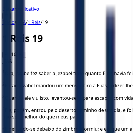
Baixar Aplicativo
☰
Início
/
JFAA
/
1 Reis
/
19
1 Reis
19
16
A-
A+
JFAA
1
Ora, Acabe fez saber a Jezabel tudo quanto Elias havia f
2
Então Jezabel mandou um mensageiro a Elias, a dizer-lhe
3
Quando ele viu isto, levantou-se e, para escapar com vida
4
Ele, porém, entrou pelo deserto caminho de um dia, e foi
não sou melhor do que meus pais.
5
E deitando-se debaixo do zimbro, dormiu; e eis que um an