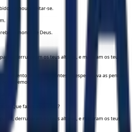
ido, tornou a deitar-se.
em.
orebe, o monte de Deus.
 pacto, derrubaram os teus altares, e mataram os teus
 e forte vento fendia os montes e despedaçava as penhas
a no terremoto;
cada.
izia: Que fazes aqui, Elias?
 pacto, derrubaram os teus altares, e mataram os teus