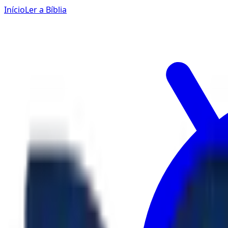
Início
Ler a Bíblia