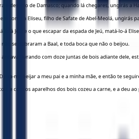
ara o deserto de Damasco; quando lá chegares, ungirás a Haza
l; bem como a Eliseu, filho de Safate de Abel-Meolá, ungirás p
-lo-á Jeú; e o que escapar da espada de Jeú, matá-lo-á Elise
ue não se dobraram a Baal, e toda boca que não o beijou.
, que andava lavrando com doze juntas de bois adiante dele, 
 Deixa-me beijar a meu pai e a minha mãe, e então te seguirei.
atou, e com os aparelhos dos bois cozeu a carne, e a deu ao