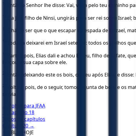
15
Então o Senhor lhe disse: Vai, volta pelo teu caminho p
16
E a Jeú, filho de Ninsi, ungirás para ser rei sobre Israe
17
E há de ser que o que escapar da espada de Hazael, matá
18
Todavia deixarei em Israel sete mil: todos os joelhos q
19
Partiu, pois, Elias dali e achou Eliseu, filho de Safate
lançou a sua capa sobre ele.
20
Então, deixando este os bois, correu após Elias, e disse:
21
Voltou, pois, de o seguir, tomou a junta de bois, e os m
servia.
← Voltar para
JFAA
← Capítulo
18
Todos os capítulos
Capítulo
20
→
✝️
BÍBLIA HOJE