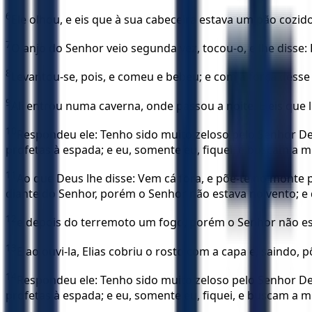
6
Ele olhou, e eis que à sua cabeceira estava um pão cozid
7
O anjo do Senhor veio segunda vez, tocou-o, e lhe disse
8
Levantou-se, pois, e comeu e bebeu; e com a força dess
9
Ali entrou numa caverna, onde passou a noite. E eis que l
10
Respondeu ele: Tenho sido muito zeloso pelo Senhor Deu
profetas à espada; e eu, somente eu, fiquei, e buscam a m
11
Ao que Deus lhe disse: Vem cá fora, e põe-te no monte
diante do Senhor, porém o Senhor não estava no vento; 
12
e depois do terremoto um fogo, porém o Senhor não est
13
E ao ouvi-la, Elias cobriu o rosto com a capa e, saindo, 
14
Respondeu ele: Tenho sido muito zeloso pelo Senhor Deu
profetas à espada; e eu, somente eu, fiquei, e buscam a m