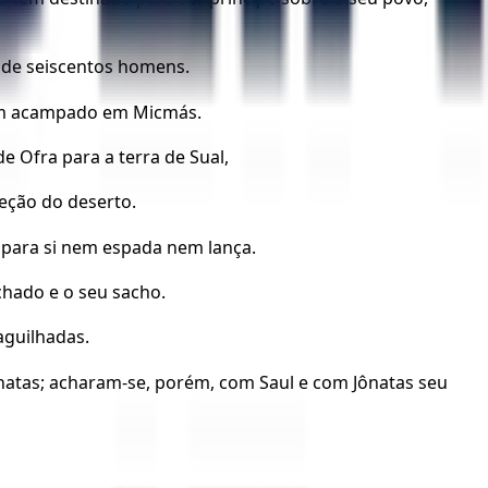
a de seiscentos homens.
nham acampado em Micmás.
 Ofra para a terra de Sual,
eção do deserto.
s para si nem espada nem lança.
achado e o seu sacho.
aguilhadas.
natas; acharam-se, porém, com Saul e com Jônatas seu