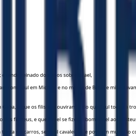
 e tendo reinado dois anos sobre Israel,
stavam com Saul em Micmás e no monte de Betel, e mil esta
em Geba, o que os filisteus ouviram; pelo que Saul tocou a 
o dos filisteus, e que Israel se fizera abominável aos filist
m trinta mil carros, seis mil cavaleiros, e povo em multidão