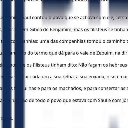
 Benjamim. Saul contou o povo que se achava com ele, cerc
les, ficaram em Gibeá de Benjamim, mas os filisteus se ti
em três companhias: uma das companhias tomou o caminho de
 o caminho do termo que dá para o vale de Zebuim, na dir
eiro; porque os filisteus tinham dito: Não façam os hebreu
steus para afiar cada um a sua relha, a sua enxada, o seu m
ra as forquilhas e para os machados, e para consertar as 
lança na mão de todo o povo que estava com Saul e com Jô
Micmás.