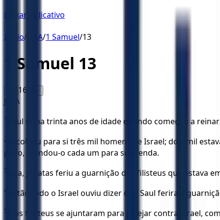
Baixar Aplicativo
☰
Início
/
JFAA
/
1 Samuel
/
13
1 Samuel
13
16
A-
A+
JFAA
1
Saul tinha trinta anos de idade quando começou a reinar;
2
escolheu para si três mil homens de Israel; dois mil e
povo, mandou-o cada um para sua tenda.
3
Ora, Jônatas feriu a guarnição dos filisteus que estava 
4
Então todo o Israel ouviu dizer que Saul ferira a guarniçã
5
E os filisteus se ajuntaram para pelejar contra Israel, co