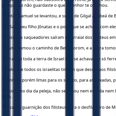
porquanto não guardaste o que o Senhor te ordenou.
15
Então Samuel se levantou, e subiu de Gilgal a Gibeá de
16
E Saul, seu filho Jônatas e o povo que se achava com e
17
Nisso os saqueadores saíram do arraial dos filisteus 
18
outra tomou o caminho de Bete-Horom, e a outra tomou
19
Ora, em toda a terra de Israel não se achava um só ferr
20
Pelo que todos os israelitas tinham que descer aos fili
21
Tinham porém limas para os sachos, para as enxadas, pa
22
Assim, no dia da peleja, não se achou nem espada nem 
filho.
23
E saiu a guarnição dos filisteus para o desfiladeiro de 