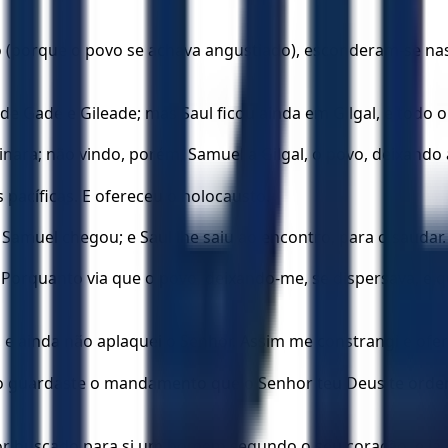
 (porque o povo se achava angustiado), esconderam-se nas
de Gade e Gileade; mas Saul ficou ainda em Gilgal, e todo 
nara; não vindo, porém, Samuel a Gilgal, o povo, deixando a
 pacíficas. E ofereceu o holocausto.
 Samuel chegou; e Saul lhe saiu ao encontro, para o saudar.
orquanto via que o povo, deixando-me, se dispersava, e qu
l, e ainda não aplaquei o Senhor. Assim me constrangi e ofer
o guardaste o mandamento que o Senhor teu Deus te ordeno
hor buscado para si um homem segundo o seu coração, e já 