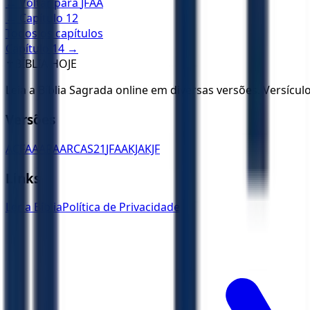
← Voltar para
JFAA
← Capítulo
12
Todos os capítulos
Capítulo
14
→
✝️
BÍBLIA HOJE
Leia a Bíblia Sagrada online em diversas versões. Versícu
Versões
ACF
AA
ARA
ARC
AS21
JFAA
KJA
KJF
Links
Ler a Bíblia
Política de Privacidade