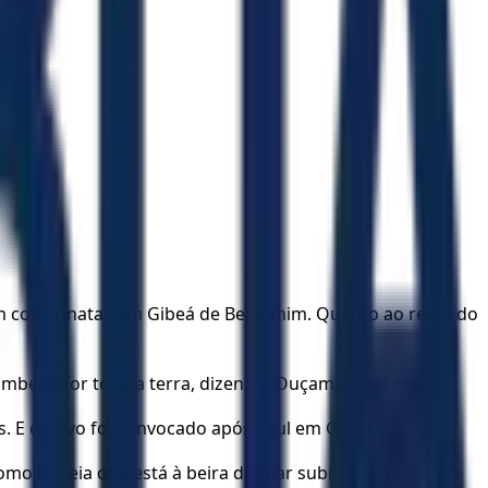
vam com Jônatas em Gibeá de Benjamim. Quanto ao resto do
trombeta por toda a terra, dizendo: Ouçam os hebreus.
eus. E o povo foi convocado após Saul em Gilgal.
 como a areia que está à beira do mar subiram e se