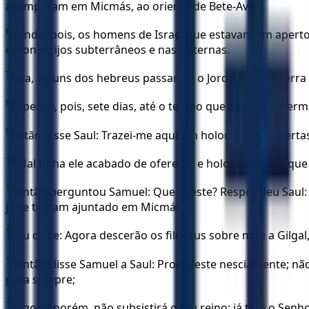
acamparam em Micmás, ao oriente de Bete-Aven.
6
Vendo, pois, os homens de Israel que estavam em aperto
esconderijos subterrâneos e nas cisternas.
7
Ora, alguns dos hebreus passaram o Jordão para a terra 
8
Esperou, pois, sete dias, até o tempo que Samuel determi
9
Então disse Saul: Trazei-me aqui um holocausto, e ofertas
10
Mal tinha ele acabado de oferecer e holocausto, eis que
11
Então perguntou Samuel: Que fizeste? Respondeu Saul: P
já se tinham ajuntado em Micmás,
12
eu disse: Agora descerão os filisteus sobre mim a Gilga
13
Então disse Samuel a Saul: Procedeste nesciamente; nã
para sempre;
14
agora, porém, não subsistirá o teu reino; já tem o Sen