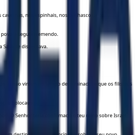
 cavernas, nos espinhais, nos penhascos, nos
o povo o seguia tremendo.
 Saul, se dispersava.
e tu nao vinhas no tempo determinado, e que os filisteus
eci o holocausto.
u. O Senhor teria confirmado o teu reino sobre Israel
o tem destinado para ser príncipe sobre o seu povo,