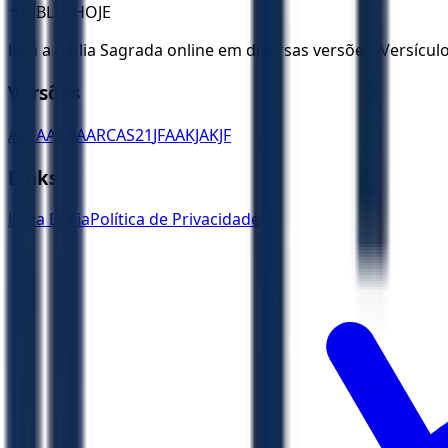
✝️
BÍBLIA HOJE
Leia a Bíblia Sagrada online em diversas versões. Versícu
Versões
ACF
AA
ARA
ARC
AS21
JFAA
KJA
KJF
Links
Ler a Bíblia
Política de Privacidade