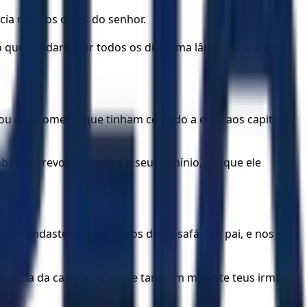
cia mal aos olhos do senhor.
 que lhe daria por todos os dias uma lâmpada, a ele e a
tou os edomeus, que tinham cercado a ele e aos capitães
bém se revoltou contra o seu domínio, porque ele
to não andaste nos caminhos de Jeosafá, teu pai, e nos
idolatria da casa de Acabe, e também mataste teus irmãos,