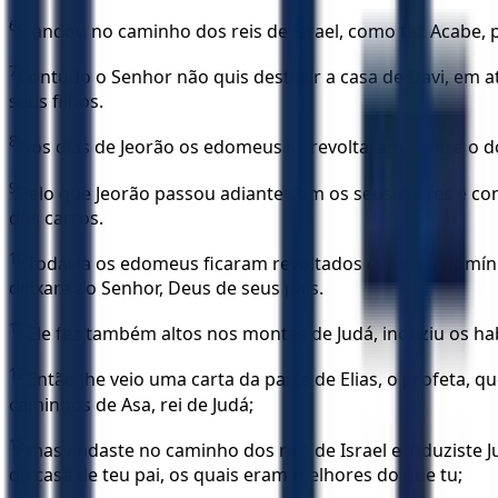
6
E andou no caminho dos reis de Israel, como faz Acabe, p
7
Contudo o Senhor não quis destruir a casa de Davi, em at
seus filhos.
8
Nos dias de Jeorão os edomeus se revoltaram contra o do
9
Pelo que Jeorão passou adiante com os seus chefes e com
dos carros.
10
Todavia os edomeus ficaram revoltados contra o domíni
deixara ao Senhor, Deus de seus pais.
11
Ele fez também altos nos montes de Judá, induziu os habi
12
Então lhe veio uma carta da parte de Elias, o profeta, q
caminhos de Asa, rei de Judá;
13
mas andaste no caminho dos reis de Israel e induziste J
da casa de teu pai, os quais eram melhores do que tu;