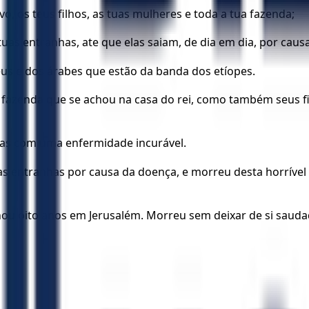
, os teus filhos, as tuas mulheres e toda a tua fazenda;
uas entranhas, ate que elas saiam, de dia em dia, por caus
teus e dos árabes que estão da banda dos etíopes.
a fazenda que se achou na casa do rei, como também seus fi
nhas com uma enfermidade incurável.
 as entranhas por causa da doença, e morreu desta horríve
inou oito anos em Jerusalém. Morreu sem deixar de si saud