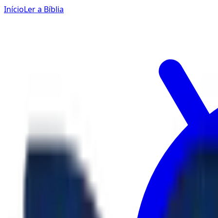
Início
Ler a Bíblia