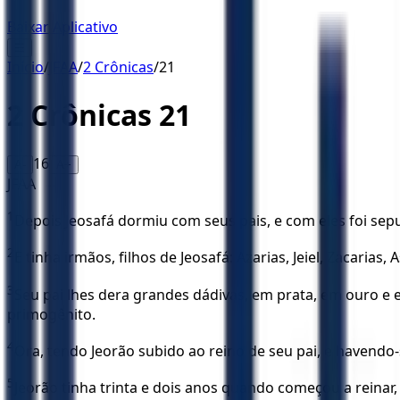
Baixar Aplicativo
☰
Início
/
JFAA
/
2 Crônicas
/
21
2 Crônicas
21
16
A-
A+
JFAA
1
Depois Jeosafá dormiu com seus pais, e com eles foi sepul
2
E tinha irmãos, filhos de Jeosafá: Azarias, Jeiel, Zacarias, 
3
Seu pai lhes dera grandes dádivas, em prata, em ouro e 
primogênito.
4
Ora, tendo Jeorão subido ao reino de seu pai, e havendo
5
Jeorão tinha trinta e dois anos quando começou a reinar,