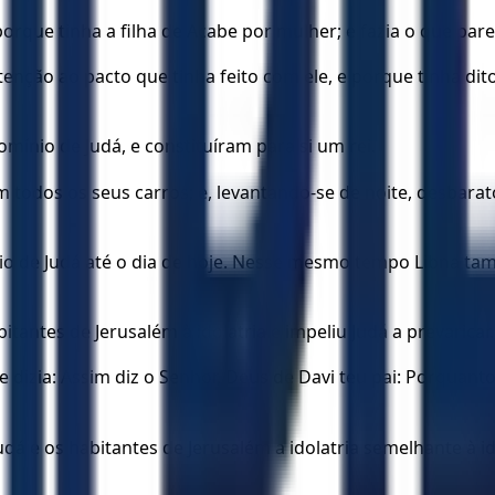
orque tinha a filha de Acabe por mulher; e fazia o que pare
enção ao pacto que tinha feito com ele, e porque tinha dito
mínio de Judá, e constituíram para si um rei.
 todos os seus carros; e, levantando-se de noite, desbara
o de Judá até o dia de hoje. Nesse mesmo tempo Libna tam
tantes de Jerusalém à idolatria e impeliu Judá a prevaricar.
ue dizia: Assim diz o Senhor, Deus de Davi teu pai: Porquan
udá e os habitantes de Jerusalém a idolatria semelhante à 