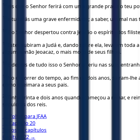
14
eis que o Senhor ferirá com uma grande praga o teu povo
15
e tu terás uma grave enfermidade; a saber, um mal nas t
16
E o Senhor despertou contra Jeorão o espírito dos filis
17
Estes subiram a Judá e, dando sobre ela, levaram toda 
algum, senão Jeoacaz, o mais moço de seus filhos.
18
E depois de tudo isso o Senhor o feriu nas suas entra
19
No decorrer do tempo, ao fim de dois anos, saíram-lhe
como queimara a seus pais.
20
Tinha trinta e dois anos quando começou a reinar, e re
sepulcros dos reis.
← Voltar para
JFAA
← Capítulo
20
Todos os capítulos
Capítulo
22
→