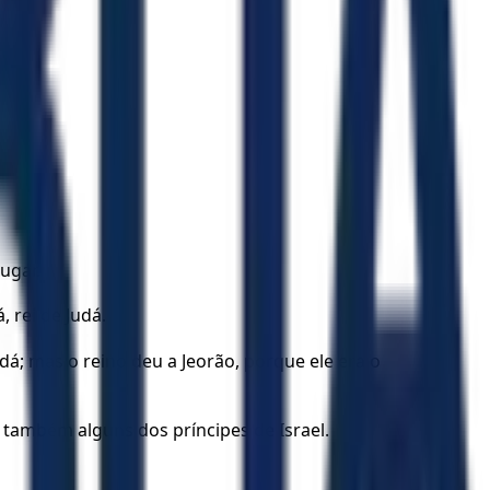
ugar.
, rei de Judá.
á; mas o reino deu a Jeorão, porque ele era o
 também alguns dos príncipes de Israel.