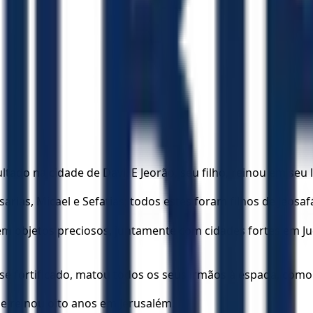
tado na cidade de Davi. E Jeorão, seu filho, reinou em seu l
Asarias, Micael e Sefatias; todos estes foram filhos de Jeosafá
em objetos preciosos, juntamente com cidades fortes em Jud
-se fortificado, matou todos os seus irmãos à espada, como
 e reinou oito anos em Jerusalém.