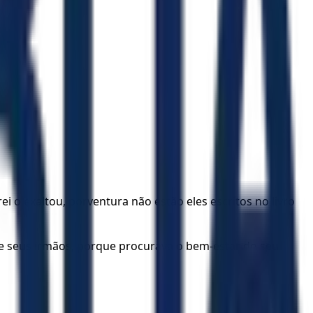
 o exaltou, porventura não estão eles escritos no livro
de seus irmãos, porque procurava o bem-estar do seu