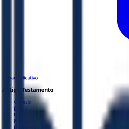
Baixar Aplicativo
Antigo Testamento
Gênesis
Êxodo
Levítico
Números
Deuteronômio