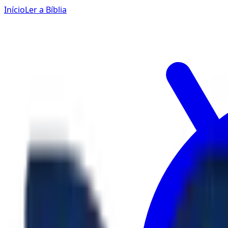
Início
Ler a Bíblia