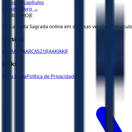
Todos os capítulos
Próximo livro →
✝️
BÍBLIA HOJE
Leia a Bíblia Sagrada online em diversas versões. Versícu
Versões
ACF
AA
ARA
ARC
AS21
JFAA
KJA
KJF
Links
Ler a Bíblia
Política de Privacidade