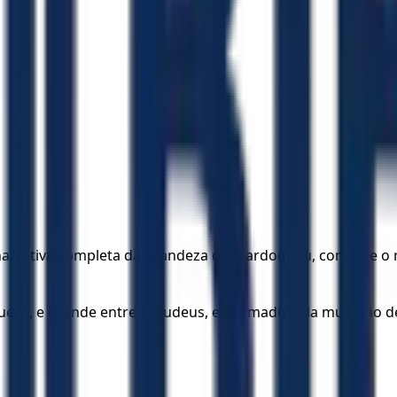
narrativa completa da grandeza de Mardoqueu, com que o rei
uero, e grande entre os judeus, e estimado pela multidão 