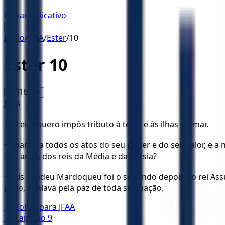
Baixar Aplicativo
☰
Início
/
JFAA
/
Ester
/
10
Ester
10
16
A-
A+
JFAA
1
O rei Assuero impôs tributo à terra e às ilhas do mar.
2
Quanto a todos os atos do seu poder e do seu valor, e a 
dos anais dos reis da Média e da Pérsia?
3
Pois o judeu Mardoqueu foi o segundo depois do rei Ass
povo, e falava pela paz de toda sua nação.
← Voltar para
JFAA
← Capítulo
9