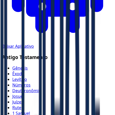
Baixar Aplicativo
Antigo Testamento
Gênesis
Êxodo
Levítico
Números
Deuteronômio
Josué
Juízes
Rute
1 Samuel