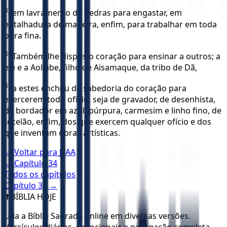
33
em lavramento de pedras para engastar, em
entalhadura de madeira, enfim, para trabalhar em toda
obra fina.
34
Também lhe dispôs o coração para ensinar a outros; a
ele e a Aoliabe, filho de Aisamaque, da tribo de Dã,
35
a estes encheu de sabedoria do coração para
exercerem todo ofício, seja de gravador, de desenhista,
de bordador em azul, púrpura, carmesim e linho fino, de
tecelão, enfim, dos que exercem qualquer ofício e dos
que inventam obras artísticas.
← Voltar para
JFAA
← Capítulo
34
Todos os capítulos
Capítulo
36
→
✝️
BÍBLIA HOJE
Leia a Bíblia Sagrada online em diversas versões.