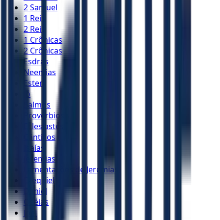
2 Samuel
1 Reis
2 Reis
1 Crônicas
2 Crônicas
Esdras
Neemias
Ester
Jó
Salmos
Provérbios
Eclesiastes
Cânticos
Isaías
Jeremias
Lamentações de Jeremias
Ezequiel
Daniel
Oséias
Joel