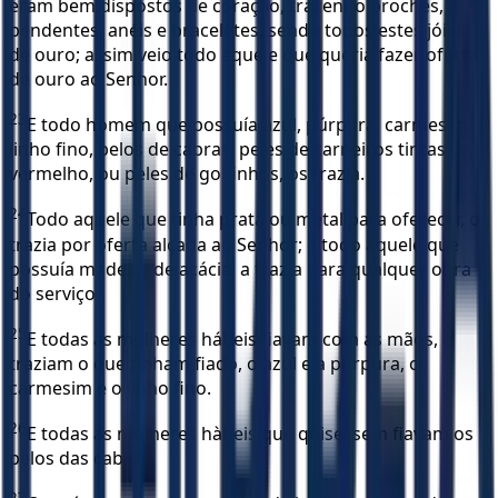
eram bem dispostos de coração, trazendo broches,
pendentes, anéis e braceletes, sendo todos estes jóias
de ouro; assim veio todo aquele que queria fazer oferta
de ouro ao Senhor.
23
E todo homem que possuía azul, púrpura, carmesim,
linho fino, pelos de cabras, peles de carneiros tintas de
vermelho, ou peles de golfinhos, os trazia.
24
Todo aquele que tinha prata ou metal para oferecer, o
trazia por oferta alçada ao Senhor; e todo aquele que
possuía madeira de acácia, a trazia para qualquer obra
do serviço.
25
E todas as mulheres hábeis fiavam com as mãos, e
traziam o que tinham fiado, o azul e a púrpura, o
carmesim e o linho fino.
26
E todas as mulheres hàbeis que quisessem fiavam os
pelos das cabras.