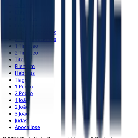
Gálatas
Efésios
Filipenses
Colossenses
1 Tessalonicenses
2 Tessalonicenses
1 Timóteo
2 Timóteo
Tito
Filemom
Hebreus
Tiago
1 Pedro
2 Pedro
1 João
2 João
3 João
Judas
Apocalipse