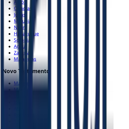
Amós
Obadias
Jonas
Miquéias
Naum
Habacuque
Sofonias
Ageu
Zacarias
Malaquias
Novo Testamento
Mateus
Marcos
Lucas
João
Atos
Romanos
1 Coríntios
2 Coríntios