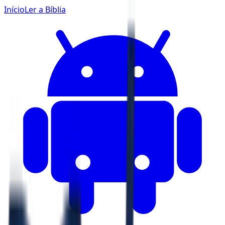
Início
Ler a Bíblia