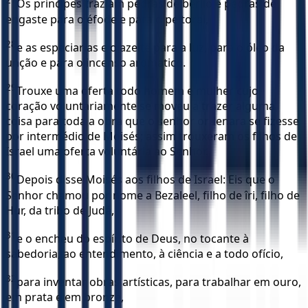
27
Os príncipes traziam pedras de berilo e pedras de
engaste para o éfode e para o peitoral,
28
e as especiarias e o azeite para a luz, para o óleo da
unção e para o incenso aromático.
29
Trouxe uma oferta todo homem e mulher cujo
coração voluntariamente se moveu a trazer alguma
coisa para toda a obra que o senhor ordenara se fizesse
por intermédio de Moisés; assim trouxeram os filhos de
Israel uma oferta voluntária ao Senhor.
30
Depois disse Moisés aos filhos de Israel: Eis que o
Senhor chamou por nome a Bezaleel, filho de îri, filho de
Hur, da tribo de Judá,
31
e o encheu do espírito de Deus, no tocante à
sabedoria, ao entendimento, à ciência e a todo ofício,
32
para inventar obras artísticas, para trabalhar em ouro,
em prata e em bronze,