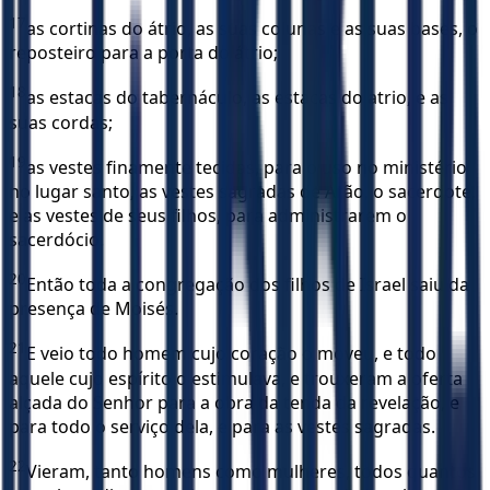
17
as cortinas do átrio, as suas colunas e as suas bases, o
reposteiro para a porta do átrio;
18
as estacas do tabernáculo, as estacas do atrio, e as
suas cordas;
19
as vestes finamente tecidas, para o uso no ministério
no lugar santo, as vestes sagradas de Arão, o sacerdote,
e as vestes de seus filhos, para administrarem o
sacerdócio.
20
Então toda a congregação dos filhos de Israel saiu da
presença de Moisés.
21
E veio todo homem cujo coração o moveu, e todo
aquele cujo espírito o estimulava, e trouxeram a oferta
alçada do Senhor para a obra da tenda da revelação, e
para todo o serviço dela, e para as vestes sagradas.
22
Vieram, tanto homens como mulheres, todos quantos