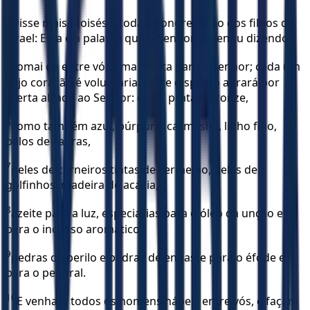
4
Disse mais Moisés a toda a congregação dos filhos de
Israel: Esta é a palavra que o Senhor ordenou dizendo:
5
Tomai de entre vós uma oferta para o Senhor; cada um
cujo coração é voluntariamente disposto a trará por
oferta alçada ao Senhor: ouro, prata e bronze,
6
como também azul, púrpura, carmesim, linho fino,
pelos de cabras,
7
peles de carneiros tintas de vermelho, peles de
golfinhos, madeira de acácia,
8
azeite para a luz, especiarias para o óleo da unção e
para o incenso aromático,
9
pedras de berilo e pedras de engaste para o éfode e
para o peitoral.
10
E venham todos os homens hábeis entre vós, e façam