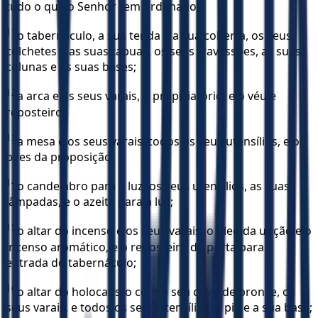
tudo o que o Senhor tem ordenado:
11
o tabernáculo, a sua tenda e a sua coberta, os seus
colchetes e as suas tábuas, os seus travessões, as suas
colunas e as suas bases;
12
a arca e os seus varais, o propiciatório, e o véu e
reposteiro;
13
a mesa e os seus varais, todos os seus utensílios, e os
pães da proposição;
14
o candelabro para a luz, os seus utensílios, as suas
lâmpadas, e o azeite para a luz;
15
o altar do incenso e os seus varais, o óleo da unção e o
incenso aromático, e o reposteiro da porta para a
entrada do tabernáculo;
16
o altar do holocausto com o seu crivo de bronze, os
seus varais, e todos os seus utensílios; a pia e a sua base;