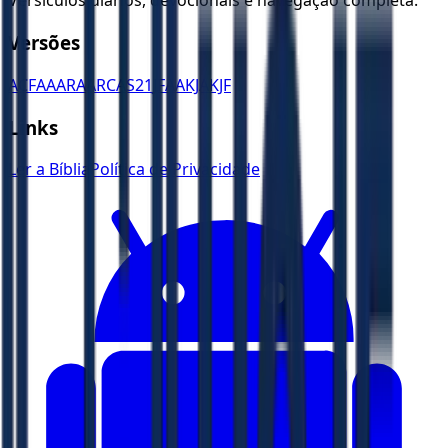
Versículos diários, devocionais e navegação completa.
Versões
ACF
AA
ARA
ARC
AS21
JFAA
KJA
KJF
Links
Ler a Bíblia
Política de Privacidade