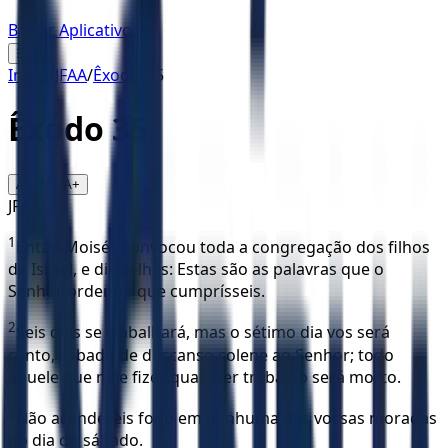
Baixar Aplicativo
☰
Início
/
JFAA
/
Êxodo
/
35
Êxodo
35
16
A-
A+
JFAA
1
Então Moisés convocou toda a congregação dos filhos
de Israel, e disse-lhes: Estas são as palavras que o
Senhor ordenou que cumprísseis.
2
Seis dias se trabalhará, mas o sétimo dia vos será
santo, sábado de descanso solene ao Senhor; todo
aquele que nele fizer qualquer trabalho será morto.
3
Não acendereis fogo em nenhuma das vossas moradas
no dia do sábado.