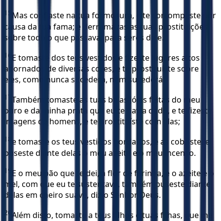
15
Mas confiaste na tua formosura, e te corrompeste por
causa da tua fama; e derramavas as tuas prostituições
sobre todo o que passava, para seres dele.
16
E tomaste dos teus vestidos e fizeste lugares altos
adornados de diversas cores, e te prostituíste sobre
eles, como nunca sucedera, nem sucederá.
17
Também tomaste as tuas belas jóias feitas do meu
ouro e da minha prata que eu te havia dado, e te fizeste
imagens de homens, e te prostituíste com elas;
18
e tomaste os teus vestidos bordados, e as cobriste; e
puseste diante delas o meu azeite e o meu incenso.
19
E o meu pão que te dei, a flor de farinha, e o azeite e o
mel, com que eu te sustentava, também puseste diante
delas em cheiro suave, diz o Senhor Deus.
20
Além disto, tomaste a teus filhos e tuas filhas, que me