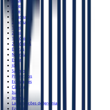
Josué
Juízes
Rute
1 Samuel
2 Samuel
1 Reis
2 Reis
1 Crônicas
2 Crônicas
Esdras
Neemias
Ester
Jó
Salmos
Provérbios
Eclesiastes
Cânticos
Isaías
Jeremias
Lamentações de Jeremias
Ezequiel