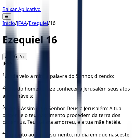
Baixar Aplicativo
☰
Início
/
JFAA
/
Ezequiel
/
16
Ezequiel
16
16
A-
A+
JFAA
1
Ainda veio a mim a palavra do Senhor, dizendo:
2
Filho do homem, faze conhecer a Jerusalém seus atos
abomináveis;
3
e dize: Assim diz o Senhor Deus a Jerusalém: A tua
origem e o teu nascimento procedem da terra dos
cananeus. Teu pai era amorreu, e a tua mãe hetéia.
4
E, quanto ao teu nascimento, no dia em que nasceste