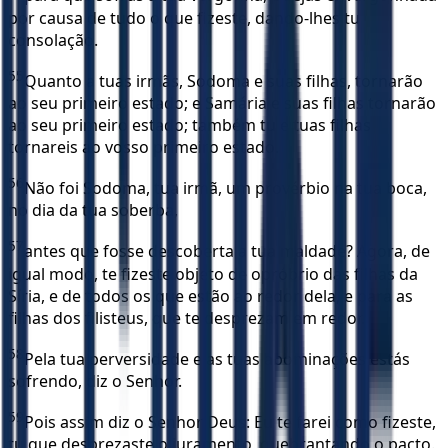
por causa de tudo o que fizeste, dando-lhes tu
consolação.
55
Quanto a tuas irmãs, Sodoma e suas filhas, tornarão
ao seu primeiro estado; e Samária e suas filhas tornarão
ao seu primeiro estado; também tu e tuas filhas
tornareis ao vosso primeiro estado.
56
Não foi Sodoma, tua irmã, um provérbio na tua boca,
no dia da tua soberba,
57
antes que fosse descoberta a tua maldade? Agora, de
igual modo, te fizeste objeto de opróbrio das filhas da
Síria, e de todos os que estão ao redor dela, e para as
filhas dos filisteus, que te desprezam em redor.
58
Pela tua perversidade e as tuas abominações estás
sofrendo, diz o Senhor.
59
Pois assim diz o Senhor Deus: Eu te farei como fizeste,
tu que desprezaste o juramento, quebrantando o pacto.