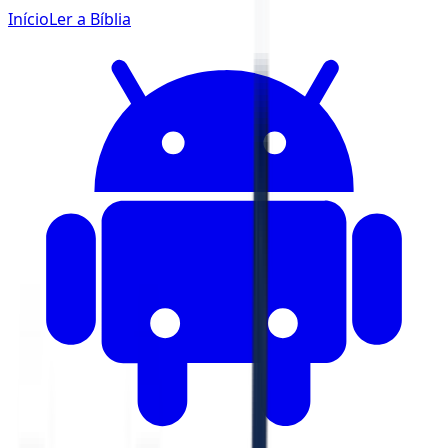
Início
Ler a Bíblia