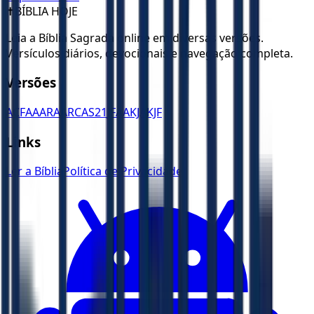
✝️
BÍBLIA HOJE
Leia a Bíblia Sagrada online em diversas versões.
Versículos diários, devocionais e navegação completa.
Versões
ACF
AA
ARA
ARC
AS21
JFAA
KJA
KJF
Links
Ler a Bíblia
Política de Privacidade