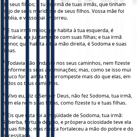
de seus filhos; e tu és irmã de tuas irmãs, que tinham
nojo de seus maridos e de seus filhos. Vossa mãe foi
hetéia, e vosso pai amorreu.
46
E tua irmã maior, que habita à tua esquerda, é
Samária, ela juntamente com suas filhas; e tua irmã
menor, que habita à tua mão direita, é Sodoma e suas
filhas.
47
Todavia não andaste nos seus caminhos, nem fizeste
conforme as suas abominações; mas, como se isso mui
pouco fora, ainda te corrompeste mais do que elas, em
todos os teus caminhos.
48
Vivo eu, diz o Senhor Deus, não fez Sodoma, tua irmã,
nem ela nem suas filhas, como fizeste tu e tuas filhas.
49
Eis que esta foi a iniqüidade de Sodoma, tua irmã:
Soberba, fartura de pão, e próspera ociosidade teve ela
e suas filhas; mas nunca fortaleceu a mão do pobre e do
necessitado.