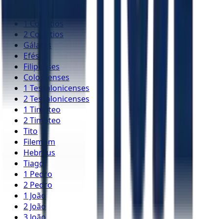
Atos
Romanos
1 Coríntios
2 Coríntios
Gálatas
Efésios
Filipenses
Colossenses
1 Tessalonicenses
2 Tessalonicenses
1 Timóteo
2 Timóteo
Tito
Filemom
Hebreus
Tiago
1 Pedro
2 Pedro
1 João
2 João
3 João