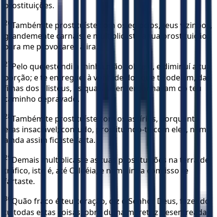
prostituições.
26
Também te prostituíste com os egípcios, teus vizinbos,
grandemente carnais; e multiplicaste a tua prostituição,
para me provocares à ira.
27
Pelo que estendi a minha mão sobre ti, e diminuí a tua
porção; e te entreguei à vontade dos que te odeiam, das
filhas dos filisteus, as quais se envergonhavam do teu
caminho depravado.
28
Também te prostituíste com os assírios, porquanto
eras insaciável; contudo, prostituindo-te com eles, nem
ainda assim ficaste farta.
29
Demais multiplicaste as tuas prostituições na terra de
tráfico, isto é, até Caldéia, e nem ainda com isso te
fartaste.
30
Quão fraco é teu coração, diz o Senhor Deus, fazendo
tu todas estas coisas, obra duma meretriz desenfreada,