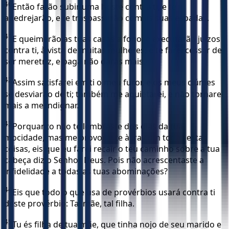
40
Então farão subir uma hoste contra ti, e te
apedrejarão, e te traspassarão com as suas espadas.
41
E queimarão as tuas casas a fogo, e executarão juízos
contra ti, à vista de muitas mulheres; e te farei cessar de
ser meretriz, e paga não darás mais.
42
Assim satisfarei em ti o meu furor, e os meus ciúmes
se desviarão de ti; também me aquietarei, e não tornarei
mais a me indignar.
43
Porquanto não te lembraste dos dias da tua
mocidade, mas me provocaste à ira com todas estas
coisas, eis que eu farei recair o teu caminho sobre a tua
cabeça diz o Senhor Deus. Pois não acrescentaste a
infidelidade a todas as tuas abominações?
44
Eis que todo o que usa de provérbios usará contra ti
deste provérbio: Tal mãe, tal filha.
45
Tu és filha de tua mãe, que tinha nojo de seu marido e