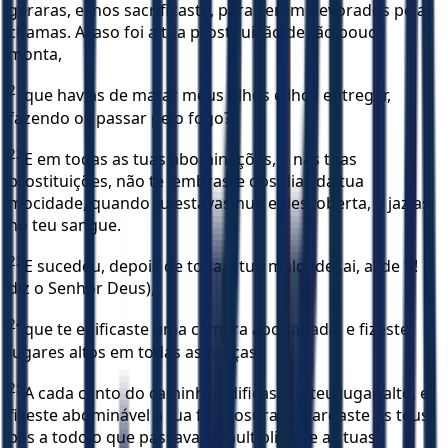
geraras, e lhos sacrificaste, para serem devorados pelas
chamas. Acaso foi a tua prostituição de tão pouca
monta,
21
que havias de matar meus filhos e lhos entregar,
fazendo os passar pelo fogo?
22
E em todas as tuas abominações, e nas tuas
prostituições, não te lembraste dos dias da tua
mocidade, quando tu estavas nua e descoberta, e jazias
no teu sangue.
23
E sucedeu, depois de toda a tua maldade (ai, ai de ti!
diz o Senhor Deus),
24
que te edificaste uma câmara abobadada, e fizeste
lugares altos em todas as praças.
25
A cada canto do caminho edificaste o teu lugar alto, e
fizeste abominável a tua formosura, e alargaste os teus
pés a todo o que passava, e multiplicaste as tuas