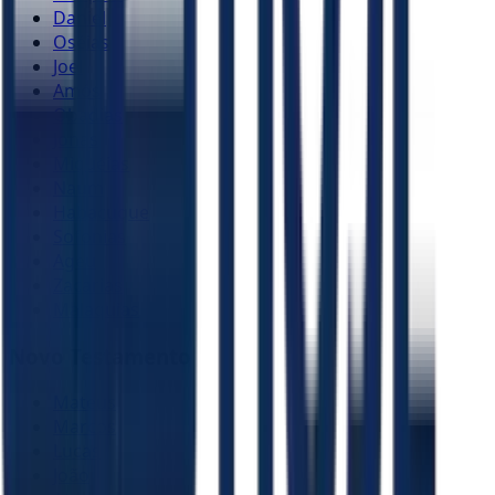
Daniel
Oséias
Joel
Amós
Obadias
Jonas
Miquéias
Naum
Habacuque
Sofonias
Ageu
Zacarias
Malaquias
Novo Testamento
Mateus
Marcos
Lucas
João