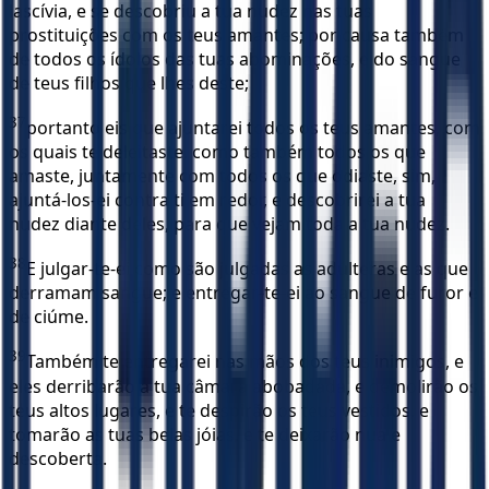
lascívia, e se descobriu a tua nudez nas tuas
prostituições com os teus amantes; por causa também
de todos os ídolos das tuas abominações, e do sangue
de teus filhos que lhes deste;
37
portanto eis que ajuntarei todos os teus amantes, com
os quais te deleitaste, como também todos os que
amaste, juntamente com todos os que odiaste, sim,
ajuntá-los-ei contra ti em redor, e descobrirei a tua
nudez diante deles, para que vejam toda a tua nudez.
38
E julgar-te-ei como são julgadas as adúlteras e as que
derramam sangue; e entregar-te-ei ao sangue de furor e
de ciúme.
39
Também te entregarei nas mãos dos teus inimigos, e
eles derribarão a tua câmara abobadada, e demolirão os
teus altos lugares, e te despirão os teus vestidos, e
tomarão as tuas belas jóias, e te deixarão nua e
descoberta.