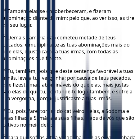
50
Também elas se ensoberbeceram, e fizeram
abominação diante de mim; pelo que, ao ver isso, as tirei
do seu lugar.
51
Demais Samária não cometeu metade de teus
pecados; e multiplicaste as tuas abominações mais do
que elas, e justificaste a tuas irmãs, com todas as
abominações que fizeste.
52
Tu, também, pois que deste sentença favorável a tuas
irmãs, leva a tua vergonha; por causa de teus pecados,
que fizeste mais abomináveis do que elas, mais justas
são elas do que tu; confunde-te logo também, e sofre a
tua vergonha, porque justificaste a tuas irmãs.
53
Eu, pois, farei tornar do cativeiro a elas, a Sodoma e
suas filhas, a Samária e suas filhas, e aos de vós que são
cativos no meio delas;
54
para que sofras a tua vergonha, e sejas envergonhada