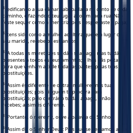
31
edificando a tua câmara abobadada no canto de cada
caminho, e fazendo o teu lugar alto em cada rua! Não
foste sequer como a meretriz, pois desprezaste a paga;
32
tens sido como a mulher adúltera que, em lugar de
seu marido, recebe os estranhos.
33
A todas as meretrizes se dá a sua paga, mas tu dás
presentes a todos es teus amantes; e lhes dás peitas,
para que venham a ti de todas as partes, pelas tuas
prostituições.
34
Assim és diferente de outras mulheres nas tuas
prostituições; pois ninguém te procura para
prostituição; pelo contrário tu dás a paga, e não a
recebes; assim és diferente.
35
Portanto, ó meretriz, ouve a palavra do Senhor.
36
Assim diz o Senhor Deus: Pois que se derramou a tua