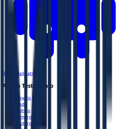
Baixar Aplicativo
Antigo Testamento
Gênesis
Êxodo
Levítico
Números
Deuteronômio