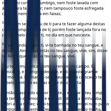
não te foi cortado o umbigo, nem foste lavada com
água, para te alimpar; nem tampouco foste esfregada
com sal, nem envolta em faixas;
5
ninguém se apiedou de ti para te fazer alguma destas
coisas, compadecido de ti; porém foste lançada fora no
campo, pelo nojo de ti, no dia em que nasceste.
6
E, passando eu por ti, vi-te banhada no teu sangue, e
disse- te: Ainda que estás no teu sangue, vive; sim, disse-
te: Ainda que estás no teu sangue, vive.
7
Eu te fiz multiplicar como o renovo do campo. E
cresceste, e te engrandeceste, e alcançaste grande
formosura. Formaram-se os teus seios e cresceu o teu
cabelo; contudo estavas nua e descoberta.
8
Então, passando eu por ti, vi-te, e eis que o teu tempo
era tempo de amores; e estendi sobre ti a minha aba, e
cobri a tua nudez; e dei-te juramento, e entrei num pacto
contigo, diz o Senhor Deus, e tu ficaste sendo minha.