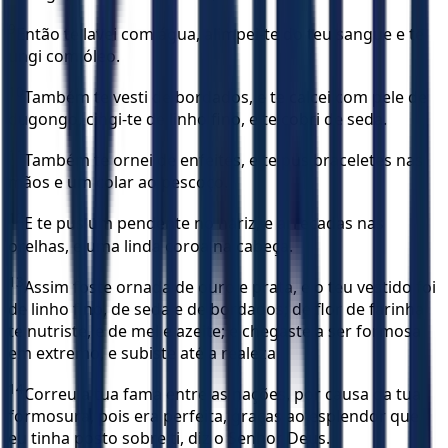
9
Então te lavei com água, alimpei-te do teu sangue e te
ungi com óleo.
10
Também te vesti de bordados, e te calcei com pele de
dugongo, cingi-te de linho fino, e te cobri de seda.
11
Também te ornei de enfeites, e te pus braceletes nas
mãos e um colar ao pescoço.
12
E te pus um pendente no nariz, e arrecadas nas
orelhas, e uma linda coroa na cabeça.
13
Assim foste ornada de ouro e prata, e o teu vestido foi
de linho fino, de seda e de bordados; de flor de farinha
te nutriste, e de mel e azeite; e chegaste a ser formosa
em extremo, e subiste até a realeza.
14
Correu a tua fama entre as nações, por causa da tua
formosura, pois era perfeita, graças ao esplendor que
eu tinha posto sobre ti, diz o Senhor Deus.