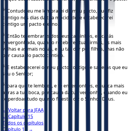
60
Contudo eu me lembrarei do meu pacto, que fiz
contigo nos dias da tua mocidade; e estabelecerei
contigo um pacto eterno.
61
Então te lembrarás dos teus caminhos, e ficarás
envergonhada, quando receberes tuas irmãs, as mais
velhas e as mais novas, e eu tas der por filhas, mas não
por causa do pacto contigo.
62
E estabelecerei o meu pacto contigo, e saberás que eu
sou o Senhor;
63
para que te lembres, e te envergonhes, e nunca mais
abras a tua boca, por causa da tua vergonha, quando eu
te perdoar tudo quanto fizeste, diz o Senhor Deus.
← Voltar para
JFAA
← Capítulo
15
Todos os capítulos
Capítulo
17
→