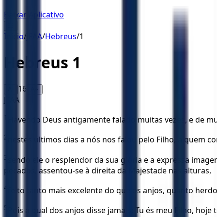
Baixar Aplicativo
☰
Início
/
JFAA
/
Hebreus
/
1
Hebreus
1
16
A-
A+
JFAA
1
Havendo Deus antigamente falado muitas vezes, e de muit
2
nestes últimos dias a nós nos falou pelo Filho, a quem 
3
sendo ele o resplendor da sua glória e a expressa image
pecados, assentou-se à direita da Majestade nas alturas,
4
feito tanto mais excelente do que os anjos, quanto herd
5
Pois a qual dos anjos disse jamais: Tu és meu Filho, hoje te