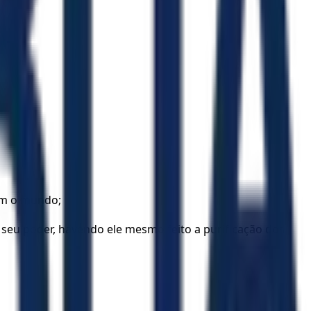
bém o mundo;
o seu poder, havendo ele mesmo feito a purificação dos