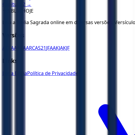
Capítulo
2
→
✝️
BÍBLIA HOJE
Leia a Bíblia Sagrada online em diversas versões. Versícu
Versões
ACF
AA
ARA
ARC
AS21
JFAA
KJA
KJF
Links
Ler a Bíblia
Política de Privacidade