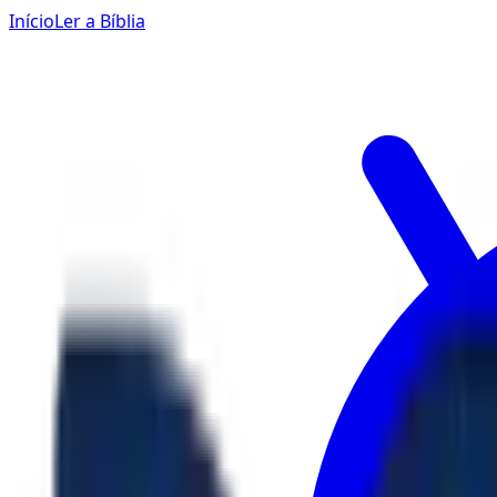
Início
Ler a Bíblia