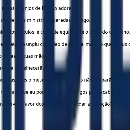
 E todos os anjos de Deus o adorem.
s, e de seus ministros labaredas de fogo.
ulos dos séculos, e cetro de eqüidade é o cetro do teu reino
o teu Deus, te ungiu com óleo de alegria, mais do que a teu
são obras de tuas mãos;
 roupa, envelhecerão,
o; mas tu és o mesmo, e os teus anos não acabarão.
ireita até que eu ponha os teus inimigos por escabelo de t
ra servir a favor dos que hão de herdar a salvação?