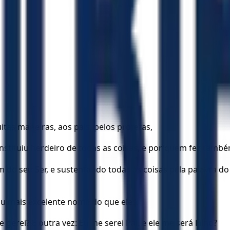
as maneiras, aos pais, pelos profetas,
constituiu herdeiro de todas as coisas, e por quem fez tam
m do seu Ser, e sustentando todas as coisas pela palavra d
ou mais excelente nome do que eles.
 gerei? E outra vez: Eu lhe serei Pai, e ele me será Filho?