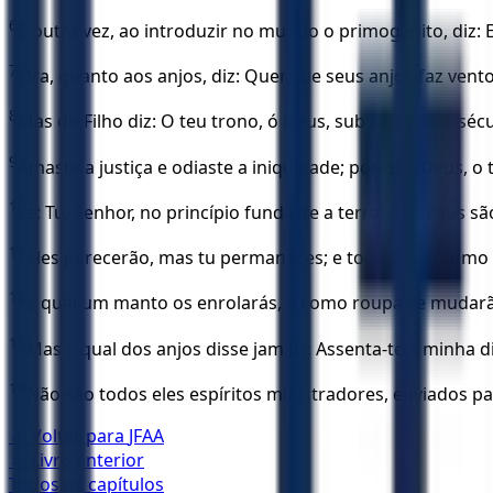
6
E outra vez, ao introduzir no mundo o primogênito, diz:
7
Ora, quanto aos anjos, diz: Quem de seus anjos faz vento
8
Mas do Filho diz: O teu trono, ó Deus, subsiste pelos séc
9
Amaste a justiça e odiaste a iniqüidade; por isso Deus, 
10
e: Tu, Senhor, no princípio fundaste a terra, e os céus 
11
eles perecerão, mas tu permaneces; e todos eles, como
12
e qual um manto os enrolarás, e como roupa se mudarã
13
Mas a qual dos anjos disse jamais: Assenta-te à minha d
14
Não são todos eles espíritos ministradores, enviados pa
← Voltar para
JFAA
← Livro anterior
Todos os capítulos