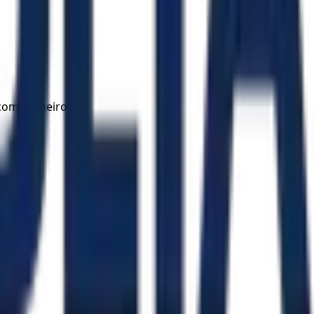
.
s companheiros;
eus pés?