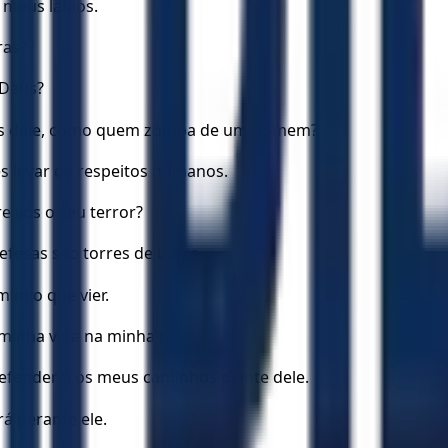
 meus lábios.
ras?
 Deus?
reis dele, como quem zomba de um homem?
s levar de respeitos humanos.
e vós o seu terror?
efesas são torres de barro.
mim o que vier.
 minha vida na minha mão.
efenderei os meus caminhos diante dele.
á perante ele.