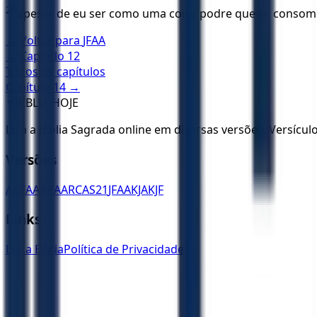
28
apesar de eu ser como uma coisa podre que se consome,
← Voltar para
JFAA
← Capítulo
12
Todos os capítulos
Capítulo
14
→
✝️
BÍBLIA HOJE
Leia a Bíblia Sagrada online em diversas versões. Versícu
Versões
ACF
AA
ARA
ARC
AS21
JFAA
KJA
KJF
Links
Ler a Bíblia
Política de Privacidade