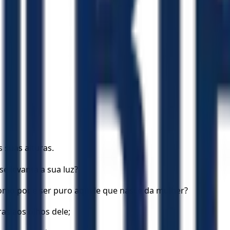
 suas alturas.
e levanta a sua luz?
como pode ser puro aquele que nasce da mulher?
ras aos olhos dele;