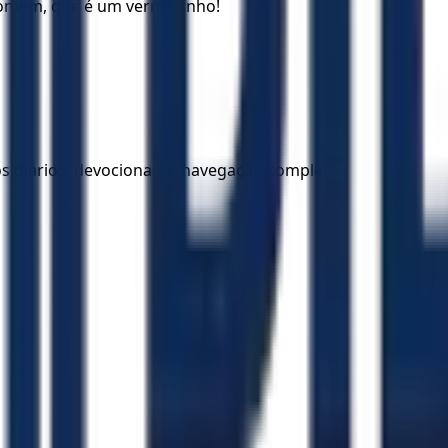
homem, que é um vermezinho!
los diários, devocionais e navegação completa.