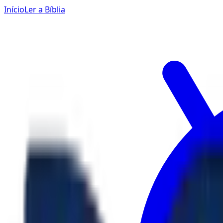
Início
Ler a Bíblia