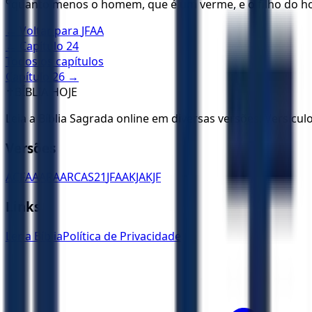
6
quanto menos o homem, que é um verme, e o filho do 
← Voltar para
JFAA
← Capítulo
24
Todos os capítulos
Capítulo
26
→
✝️
BÍBLIA HOJE
Leia a Bíblia Sagrada online em diversas versões. Versícu
Versões
ACF
AA
ARA
ARC
AS21
JFAA
KJA
KJF
Links
Ler a Bíblia
Política de Privacidade