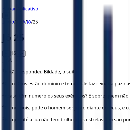
Baixar Aplicativo
☰
Início
/
JFAA
/
Jó
/
25
Jó
25
16
A-
A+
JFAA
1
Então respondeu Bildade, o suíta:
2
Com Deus estão domínio e temor; ele faz reinar a paz nas
3
Acaso têm número os seus exércitos? E sobre quem não s
4
Como, pois, pode o homem ser justo diante de Deus, e 
5
Eis que até a lua não tem brilho, e as estrelas não são pu