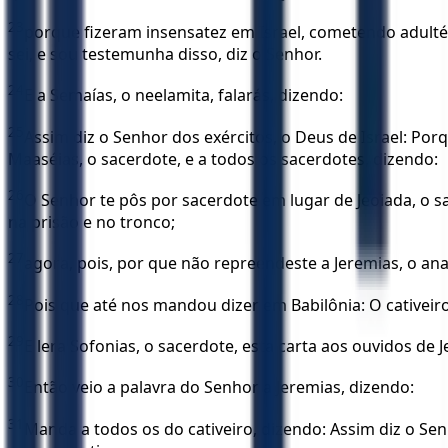
23
porque fizeram insensatez em Israel, cometendo adult
sei, e sou testemunha disso, diz o Senhor.
24
E a Semaías, o neelamita, falarás, dizendo:
25
Assim diz o Senhor dos exércitos, o Deus de Israel: Po
Maaséias, o sacerdote, e a todos os sacerdotes, dizendo:
26
O Senhor te pôs por sacerdote em lugar de Jeoiada, o 
na prisão e no tronco;
27
agora, pois, por que não repreendeste a Jeremias, o anat
28
Pois que até nos mandou dizer em Babilônia: O cativeiro m
29
E lera Sofonias, o sacerdote, esta carta aos ouvidos de J
30
Então veio a palavra do Senhor a Jeremias, dizendo:
31
Manda a todos os do cativeiro, dizendo: Assim diz o Sen