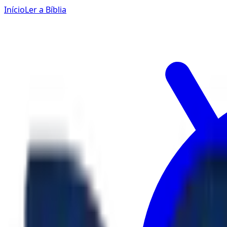
Início
Ler a Bíblia