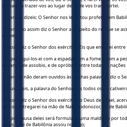
tornarei a trazer-vos ao lugar de onde vos transportei.
15
Porque dizeis: O Senhor nos levantou profetas em Babil
16
portanto assim diz o Senhor a respeito do rei que se a
cativeiro;
17
assim diz o Senhor dos exércitos: Eis que enviarei entr
18
E persegui-los-ei com a espada, com a fome e com a pes
espanto, de assobio, e de opróbrio entre todas as nações 
19
porque não deram ouvidos às minhas palavras, diz o Senh
20
Ouvi, pois, a palavra do Senhor, vós todos os do cativei
21
Assim diz o Senhor dos exércitos, o Deus de Israel, ace
que os entregarei na mão de Nabucodonozor, rei de Babilô
22
E por causa deles será formulada uma maldição por todo
quais o rei de Babilônia assou no fogo;