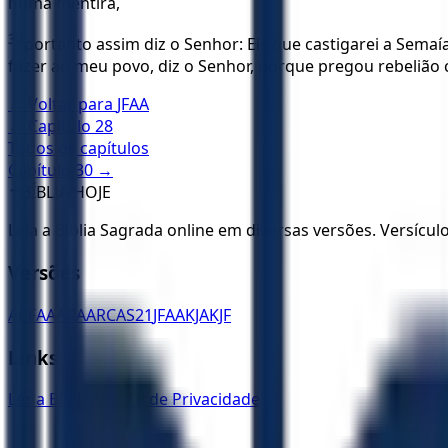
numa mentira,
32
portanto assim diz o Senhor: Eis que castigarei a Semaí
fazer ao meu povo, diz o Senhor, porque pregou rebelião 
← Voltar para
JFAA
← Capítulo
28
Todos os capítulos
Capítulo
30
→
✝️
BÍBLIA HOJE
Leia a Bíblia Sagrada online em diversas versões. Versícu
Versões
ACF
AA
ARA
ARC
AS21
JFAA
KJA
KJF
Links
Ler a Bíblia
Política de Privacidade