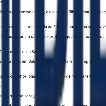
ruto.
res para vossos filhos, e dai vossas filhas a maridos, para 
vados cativos, e orai por ela ao Senhor: porque na sua paz vó
: Não vos enganem os vossos profetas que estão no meio de
 os enviei, diz o Senhor.
enta anos em Babilônia, eu vos visitarei, e cumprirei sobre
s, diz o Senhor; planos de paz, e não de mal, para vos dar
irei.
todo o vosso coração.
ssos cativos, e congregarvos-ei de todas as nações, e de tod