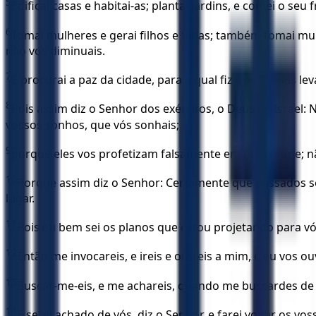
5
Edificai casas e habitai-as; plantai jardins, e comei o seu f
6
Tomai mulheres e gerai filhos e filhas; também tomai mulhe
não vos diminuais.
7
E procurai a paz da cidade, para a qual fiz que fôsseis le
8
Pois assim diz o Senhor dos exércitos, o Deus de Israel
vossos sonhos, que vós sonhais;
9
porque eles vos profetizam falsamente em meu nome; não
10
Porque assim diz o Senhor: Certamente que passados set
lugar.
11
Pois eu bem sei os planos que estou projetando para vó
12
Então me invocareis, e ireis e orareis a mim, e eu vos ouv
13
Buscar-me-eis, e me achareis, quando me buscardes de 
14
E serei achado de vós, diz o Senhor, e farei voltar os vo