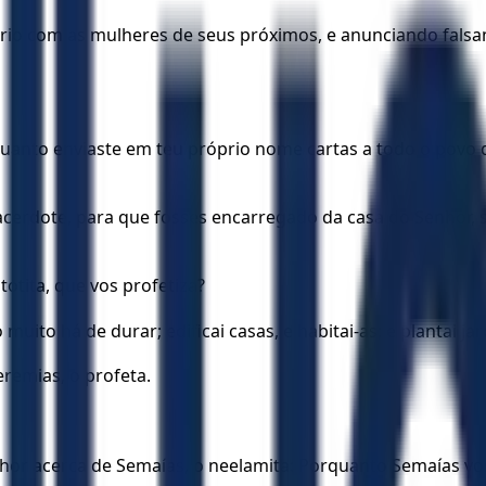
ério com as mulheres de seus próximos, e anunciando fal
rquanto enviaste em teu próprio nome cartas a todo o povo
sacerdote, para que fosses encarregado da casa do Senhor,
otita, que vos profetiza?
uito há de durar; edificai casas, e habitai-as; e plantai jar
eremias, o profeta.
hor acerca de Semaías, o neelamita: Porquanto Semaías vos 