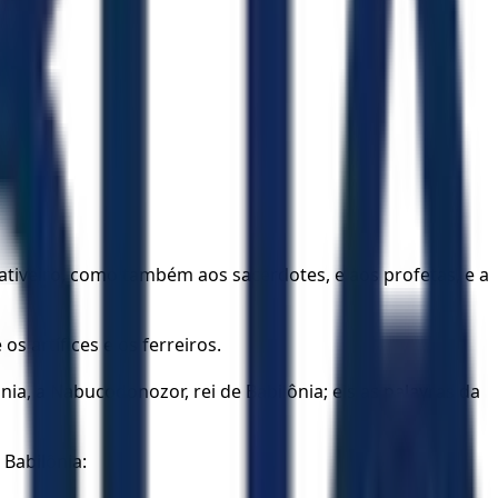
cativeiro, como também aos sacerdotes, e aos profetas, e a
s artífices e os ferreiros.
ônia, a Nabucodonozor, rei de Babilônia; eis as palavras da
 Babilônia: