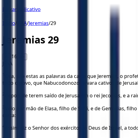
Baixar Aplicativo
☰
Início
/
JFAA
/
Jeremias
/
29
Jeremias
29
16
A-
A+
JFAA
1
Ora, são estas as palavras da carta que Jeremias, o prof
todo o povo, que Nabucodonozor levara cativos de Jerusa
2
depois de terem saído de Jerusalém o rei Jeconias, e a rai
3
Veio por mão de Elasa, filho de Safã, e de Gemarias, filho
carta:
4
Assim diz o Senhor dos exércitos, o Deus de Israel, a todo