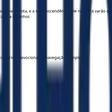
as, o neelamita, e a sua descendência; ele não terá varão q
contra o Senhor.
los diários, devocionais e navegação completa.