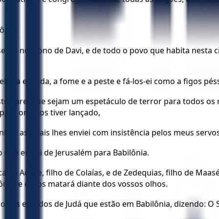
ônia;
ssenta no trono de Davi, e de todo o povo que habita nesta
e eles a espada, a fome e a peste e fá-los-ei como a figos p
te; farei que sejam um espetáculo de terror para todos os 
para onde os tiver lançado,
or, as quais lhes enviei com insistência pelos meus servos,
ro que enviei de Jerusalém para Babilônia.
rca de Acabe, filho de Colaías, e de Zedequias, filho de Ma
nia, e ele os matará diante dos vossos olhos.
s os exilados de Judá que estão em Babilônia, dizendo: O 