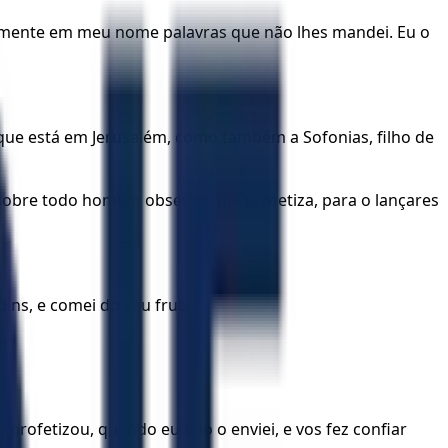
samente em meu nome palavras que não lhes mandei. Eu o
 que está em Jerusalém, como também a Sofonias, filho de
 sobre todo homem obsesso que profetiza, para o lançares
dins, e comei do seu fruto.
profetizou, quando eu não o enviei, e vos fez confiar