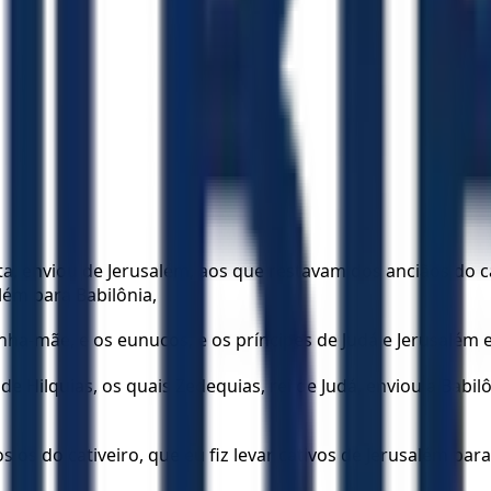
eta, enviou de Jerusalém, aos que restavam dos anciãos do 
lém para Babilônia,
nha-mãe, e os eunucos, e os príncipes de Judá e Jerusalém e o
 de Hilquias, os quais Zedequias, rei de Judá, enviou a Babil
s os do cativeiro, que eu fiz levar cativos de Jerusalém para