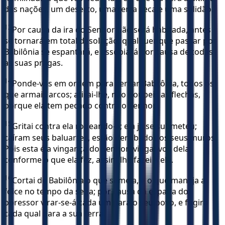
das nações, um deserto, uma terra seca e uma solidão.
13
Por causa da ira do Senhor não será habitada, antes
se tornará em total desolação; qualquer que passar por
Babilônia se espantará, e assobiará por causa de todas
as suas pragas.
14
Ponde-vos em ordem para cercar Babilônia, todos os
que armais arcos; atirai-lhe, não poupeis as flechas,
porque ela tem pecado contra o Senhor.
15
Gritai contra ela rodeando-a; ela já se submeteu;
caíram seus baluartes, estão derribados os seus muros.
Pois esta é a vingança do Senhor; vingai-vos dela;
conforme o que ela fez, assim lhe fazei a ela.
16
Cortai de Babilônia o que semeia, e o que maneja a
foice no tempo da sega; por causa da espada do
opressor virar-se-á cada um para o seu povo, e fugirá
cada qual para a sua terra.