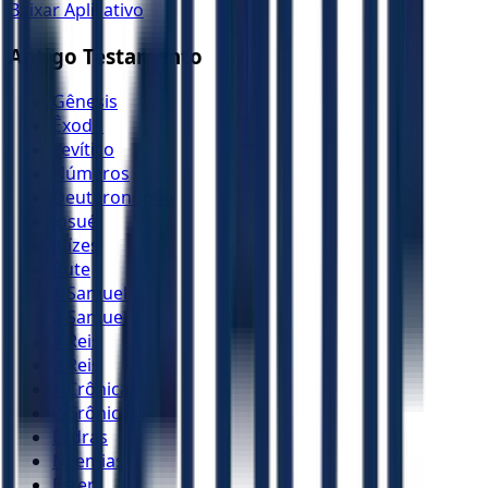
Baixar Aplicativo
Antigo Testamento
Gênesis
Êxodo
Levítico
Números
Deuteronômio
Josué
Juízes
Rute
1 Samuel
2 Samuel
1 Reis
2 Reis
1 Crônicas
2 Crônicas
Esdras
Neemias
Ester