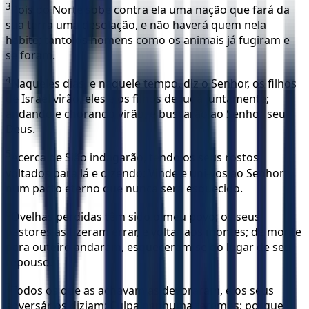
3
Pois do Norte sobe contra ela uma nação que fará da
sua terra uma desolação, e não haverá quem nela
habite; tanto os homens como os animais já fugiram e
se foram.
4
Naqueles dias, e naquele tempo, diz o Senhor, os filhos
de Israel virão, eles e os filhos de Judá juntamente;
andando e chorando virão, e buscarão ao Senhor seu
Deus.
5
Acerca de Sião indagarão, tendo os seus rostos
voltados para lá e dizendo: Vinde e uni-vos ao Senhor
num pacto eterno que nunca será esquecido.
6
Ovelhas perdidas têm sido o meu povo; os seus
pastores as fizeram errar, e voltar aos montes; de monte
para outeiro andaram, esqueceram-se do lugar de seu
repouso.
7
Todos os que as achavam as devoraram, e os seus
adversários diziam: Culpa nenhuma teremos; porque