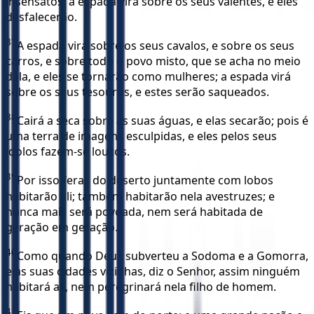
insensatos; a espada virá sobre os seus valentes, e eles
desfalecerão.
37
A espada virá sobre os seus cavalos, e sobre os seus
carros, e sobre todo o povo misto, que se acha no meio
dela, e eles se tornarão como mulheres; a espada virá
sobre os seus tesouros, e estes serão saqueados.
38
Cairá a seca sobre as suas águas, e elas secarão; pois é
uma terra de imagens esculpidas, e eles pelos seus
ídolos fazem-se loucos.
39
Por isso feras do deserto juntamente com lobos
habitarão ali; também habitarão nela avestruzes; e
nunca mais será povoada, nem será habitada de
geração em geração.
40
Como quando Deus subverteu a Sodoma e a Gomorra,
e às suas cidades vizinhas, diz o Senhor, assim ninguém
habitará ali, nem peregrinará nela filho de homem.
41