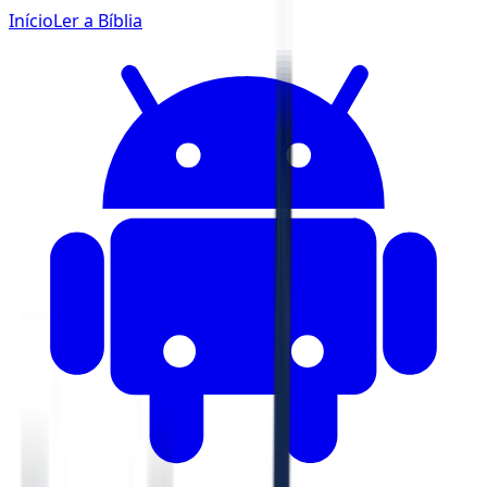
Início
Ler a Bíblia