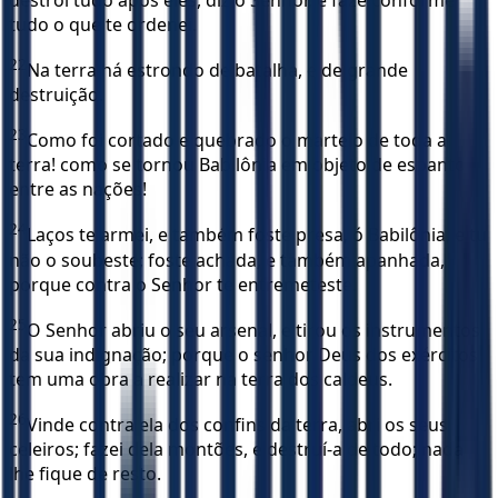
tudo o que te ordenei.
22
Na terra há estrondo de batalha, e de grande
destruição.
23
Como foi cortado e quebrado o martelo de toda a
terra! como se tornou Babilônia em objeto de espanto
entre as nações!
24
Laços te armei, e também foste presa, ó Babilônia, e tu
não o soubeste; foste achada, e também apanhada,
porque contra o Senhor te entremeteste.
25
O Senhor abriu o seu arsenal, e tirou os instrumentos
da sua indignação; porque o senhor Deus dos exércitos
tem uma obra a realizar na terra dos caldeus.
26
Vinde contra ela dos confins da terra, abri os seus
celeiros; fazei dela montões, e destruí-a de todo; nada
lhe fique de resto.