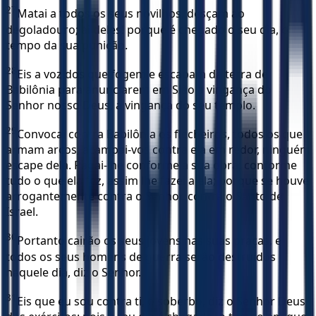
27
Matai a todos os seus novilhos, desçam ao
degoladouro; ai deles! porque é chegado o seu dia, o
tempo da sua punição.
28
Eis a voz dos que fogem e escapam da terra de
Babilônia para anunciarem em Sião a vingança do
Senhor nosso Deus, a vingança do seu templo.
29
Convocai contra Babilônia os flecheiros, todos os que
armam arcos; acampai-vos contra ela em redor, ninguém
escape dela. Pagai-lhe conforme a sua obra; conforme
tudo o que ela fez, assim lhe fazei a ela; porque se houve
arrogantemente contra o Senhor, contra o Santo de
Israel.
30
Portanto cairão os seus jovens nas suas praças, e
todos os seus homens de guerra serão destruídos
naquele dia, diz o Senhor.
31
Eis que eu sou contra ti, ó soberbo, diz o Senhor Deus