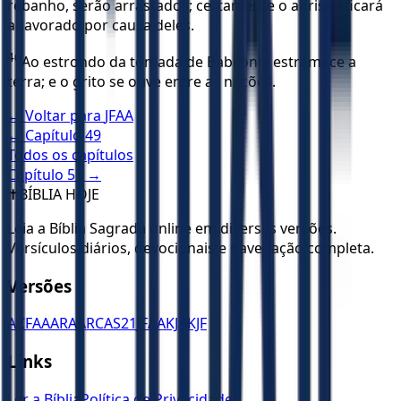
rebanho, serão arrastados; certamente o aprisco ficará
apavorado por causa deles.
46
Ao estrondo da tomada de Babilônia estremece a
terra; e o grito se ouve entre as nações.
← Voltar para
JFAA
← Capítulo
49
Todos os capítulos
Capítulo
51
→
✝️
BÍBLIA HOJE
Leia a Bíblia Sagrada online em diversas versões.
Versículos diários, devocionais e navegação completa.
Versões
ACF
AA
ARA
ARC
AS21
JFAA
KJA
KJF
Links
Ler a Bíblia
Política de Privacidade