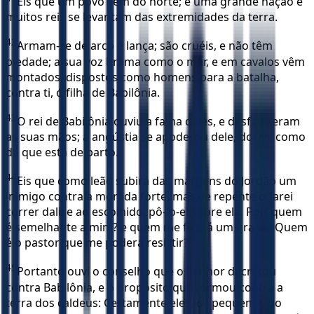
Eis que um povo vem do norte; e uma grande nação e
muitos reis se levantam das extremidades da terra.
42
Armam-se de arco e lança; são cruéis, e não têm
piedade; a sua voz brama como o mar, e em cavalos vêm
montados, dispostos como homens para a batalha,
contra ti, ó filha de Babilônia.
43
O rei de Babilônia ouviu a fama deles, e desfaleceram
as suas mãos; a angústia se apoderou dele, dores, como
da que está de parto.
44
Eis que como leão subirá das margens do Jordão um
inimigo contra a morada forte, mas de repente o farei
correr dali; e ao escolhido, pô-lo-ei sobre ela. Pois quem
é semelhante a mim? e quem me fixará um prazo? Quem
é o pastor que me poderá resistir?
45
Portanto ouvi o conselho que o Senhor decretou
contra Babilônia, e o propósito que formou contra a
terra dos caldeus: Certamente eles, os pequenos do