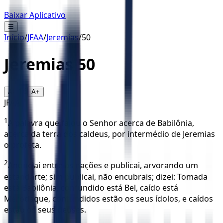
Baixar Aplicativo
☰
Início
/
JFAA
/
Jeremias
/
50
Jeremias
50
16
A-
A+
JFAA
1
A palavra que falou o Senhor acerca de Babilônia,
acerca da terra dos caldeus, por intermédio de Jeremias
o profeta.
2
Anunciai entre as nações e publicai, arvorando um
estandarte; sim publicai, não encubrais; dizei: Tomada
está Babilônia, confundido está Bel, caído está
Merodaque, confundidos estão os seus ídolos, e caídos
estão os seus deuses.