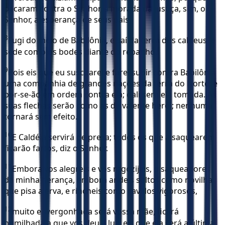
pecaram contra o Senhor, a morada da justiça, sim, o
Senhor, a esperança de seus pais.
8
Fugi do meio de Babilônia, e saí da terra dos caldeus, e
sede como os bodes diante do rebanho.
9
Pois eis que eu suscitarei e farei subir contra Babilônia
uma companhia de grandes nações da terra do Norte; e
por-se-ão em ordem contra ela; dali será ela tomada. As
suas flechas serão como as de valente herói; nenhuma
tornará sem efeito.
10
E Caldéia servirá de presa; todos os que a saquearem
ficarão fartos, diz o Senhor.
11
Embora vos alegreis e vos regozijeis, ó saqueadores
da minha herança, embora andeis soltos como novilha
que pisa a erva, e rincheis como cavalos vigorosos,
12
muito envergonhada será vossa mãe, ficará
humilhada a que vos deu à luz; eis que ela será a última