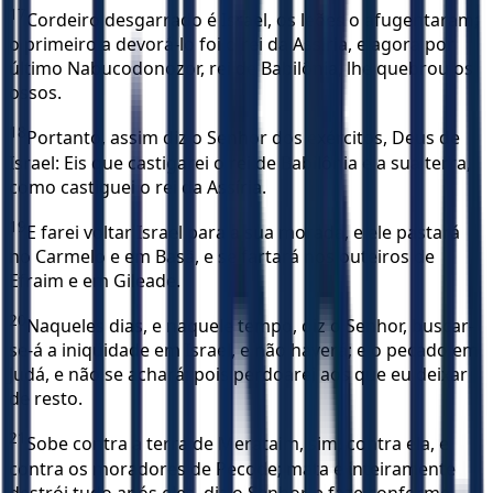
17
Cordeiro desgarrado é Israel, os leões o afugentaram;
o primeiro a devorá-lo foi o rei da Assíria, e agora por
último Nabucodonozor, rei de Babilônia, lhe quebrou os
ossos.
18
Portanto, assim diz o Senhor dos exércitos, Deus de
Israel: Eis que castigarei o rei de Babilônia e a sua terra,
como castiguei o rei da Assíria.
19
E farei voltar Israel para a sua morada, e ele pastará
no Carmelo e em Basã, e se fartará nos outeiros de
Efraim e em Gileade.
20
Naqueles dias, e naquele tempo, diz o Senhor, buscar-
se-á a iniqüidade em Israel, e não haverá; e o pecado em
Judá, e não se achará; pois perdoarei aos que eu deixar
de resto.
21
Sobe contra a terra de Merataim, sim, contra ela, e
contra os moradores de Pecode; mata e inteiramente
destrói tudo após eles, diz o Senhor, e faze conforme