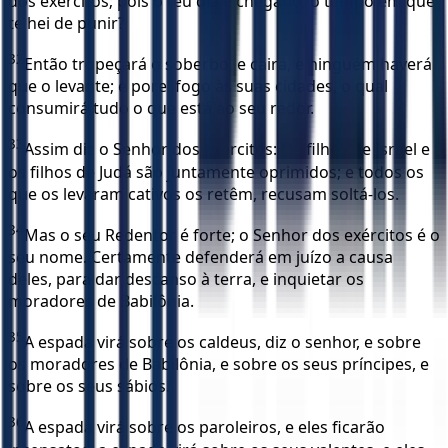
dos exércitos; pois o teu dia é chegado, o tempo em que
te hei de punir?
32
Então tropeçará o soberbo, e cairá, e ninguém haverá
que o levante; e porei fogo às suas cidades, o qual
consumirá tudo o que está ao seu redor.
33
Assim diz o Senhor dos exércitos: Os filhos de Israel e
os filhos de Judá são juntamente oprimidos; e todos os
que os levaram cativos os retêm, recusam soltá-los.
34
Mas o seu Redentor é forte; o Senhor dos exércitos é o
seu nome. Certamente defenderá em juízo a causa
deles, para dar descanso à terra, e inquietar os
moradores de Babilônia.
35
A espada virá sobre os caldeus, diz o senhor, e sobre
os moradores de Babilônia, e sobre os seus príncipes, e
sobre os seus sábios.
36
A espada virá sobre os paroleiros, e eles ficarão