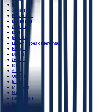
Jó
Salmos
Provérbios
Eclesiastes
Cânticos
Isaías
Jeremias
Lamentações de Jeremias
Ezequiel
Daniel
Oséias
Joel
Amós
Obadias
Jonas
Miquéias
Naum
Habacuque
Sofonias
Ageu