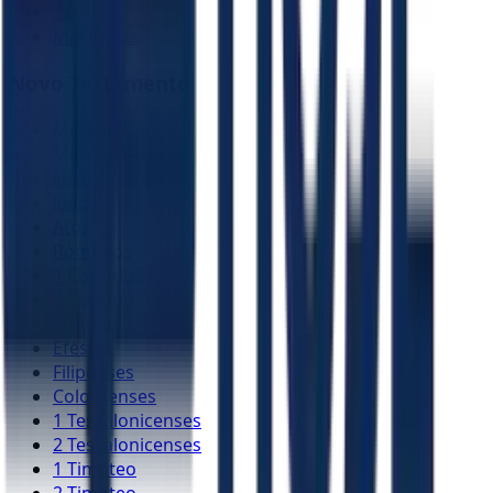
Zacarias
Malaquias
Novo Testamento
Mateus
Marcos
Lucas
João
Atos
Romanos
1 Coríntios
2 Coríntios
Gálatas
Efésios
Filipenses
Colossenses
1 Tessalonicenses
2 Tessalonicenses
1 Timóteo
2 Timóteo