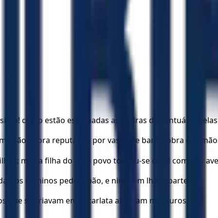
imo! como estão espalhadas as pedras do santuário pelas 
omo são agora reputados por vasos de barro, obra das mãos
ilhos; mas a filha do meu povo tornou-se cruel como os av
dar; os meninos pedem pão, e ninguém lho reparte.
 os que se criavam em escarlata abraçam monturos.