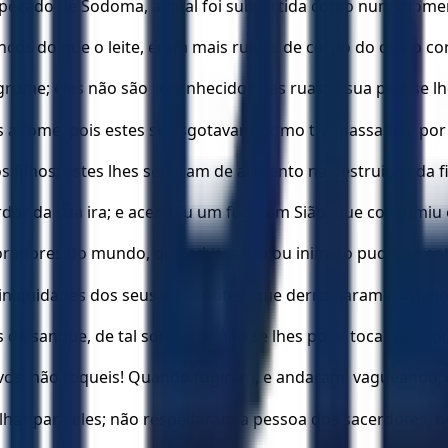
 o pecado de Sodoma, a qual foi subvertida como num mome
cos do que o leite, eram mais ruivos de corpo do que o cor
rume; eles não são reconhecidos nas ruas; a sua pele se l
à fome, pois estes se esgotavam, como traspassados, por 
ilhos; estes lhes serviram de alimento na destruição da f
dor da sua ira; e acendeu um fogo em Sião, que consumiu
adores do mundo, que adversário ou inimigo pudesse entr
s iniqüidades dos seus sacerdotes, que derramaram no meio
e sangue, de tal sorte que não se lhes pode tocar nas ro
ai-vos, não toqueis! Quando fugiram, e andaram, vagueando,
 olhar para eles; não respeitaram a pessoa dos sacerdotes