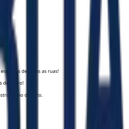
esquinas de todas as ruas!
 de oleiro!
estruzes no deserto.