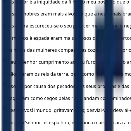
6
Pois maior é a iniqüidade da filha do meu povo do que
7
Os seus nobres eram mais alvos do que a neve, mais bran
8
Mas agora escureceu-se o seu parecer mais do que o neg
9
Os mortos à espada eram mais ditosos do que os mortos 
10
As mãos das mulheres compassivas cozeram os próprios f
11
Deu o Senhor cumprimento ao seu furor, derramou o ar
12
Não creram os reis da terra, bem como nenhum dos mor
13
Isso foi por causa dos pecados dos seus profetas e da
14
Vagueiam como cegos pelas ruas; andam contaminados d
15
Desviai-vos! imundo! gritavam-lhes; desviai-vos, desvi
16
A ira do Senhor os espalhou; ele nunca mais tornará a