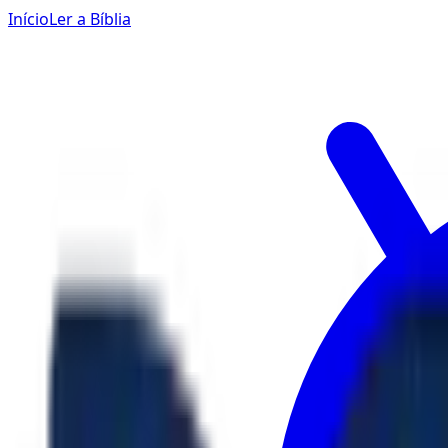
Início
Ler a Bíblia