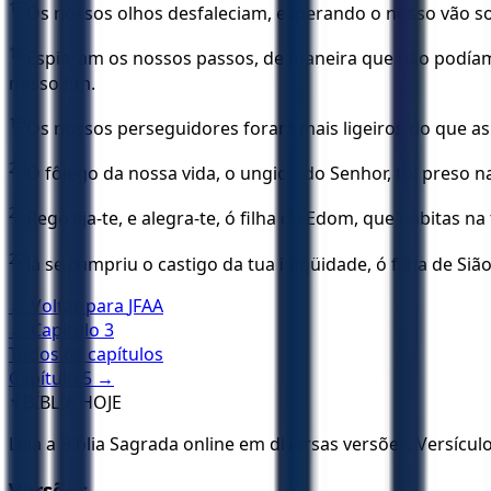
17
Os nossos olhos desfaleciam, esperando o nosso vão so
18
Espiaram os nossos passos, de maneira que não podíamo
nosso fim.
19
Os nossos perseguidores foram mais ligeiros do que as
20
O fôlego da nossa vida, o ungido do Senhor, foi preso
21
Regozija-te, e alegra-te, ó filha de Edom, que habitas na
22
Já se cumpriu o castigo da tua iniqüidade, ó filha de Sião
← Voltar para
JFAA
← Capítulo
3
Todos os capítulos
Capítulo
5
→
✝️
BÍBLIA HOJE
Leia a Bíblia Sagrada online em diversas versões. Versícu
Versões