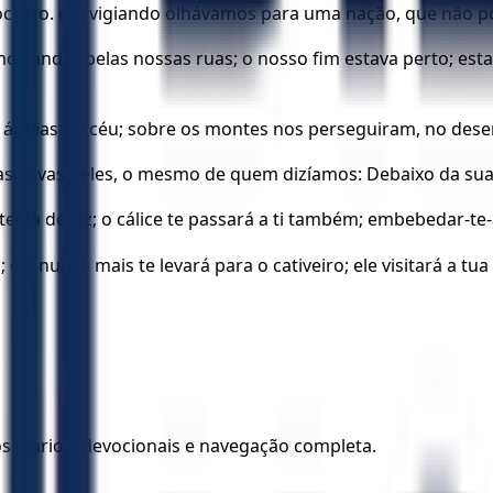
corro. em vigiando olhávamos para uma nação, que não podi
s andar pelas nossas ruas; o nosso fim estava perto; est
 águias do céu; sobre os montes nos perseguiram, no dese
 nas covas deles, o mesmo de quem dizíamos: Debaixo da su
 terra de Uz; o cálice te passará a ti também; embebedar-te-
; ele nunca mais te levará para o cativeiro; ele visitará a t
los diários, devocionais e navegação completa.