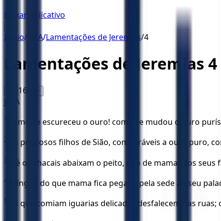
Baixar Aplicativo
☰
Início
/
JFAA
/
Lamentações de Jeremias
/
4
Lamentações de Jeremias
4
16
A-
A+
JFAA
1
Como se escureceu o ouro! como se mudou o ouro puríss
2
Os preciosos filhos de Sião, comparáveis a ouro puro, c
3
Até os chacais abaixam o peito, dão de mamar aos seus f
4
A língua do que mama fica pegada pela sede ao seu pala
5
Os que comiam iguarias delicadas desfalecem nas ruas;