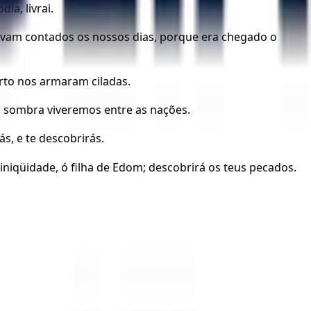
a, livrai.
avam contados os nossos dias, porque era chegado o
rto nos armaram ciladas.
a sombra viveremos entre as nações.
ás, e te descobrirás.
ua iniqüidade, ó filha de Edom; descobrirá os teus pecados.