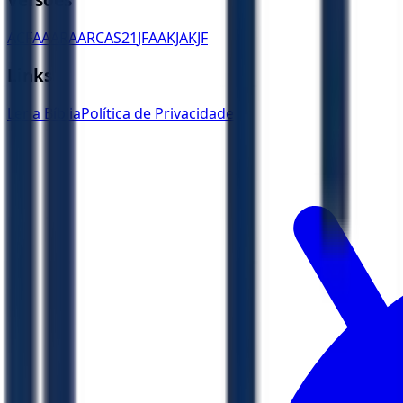
ACF
AA
ARA
ARC
AS21
JFAA
KJA
KJF
Links
Ler a Bíblia
Política de Privacidade