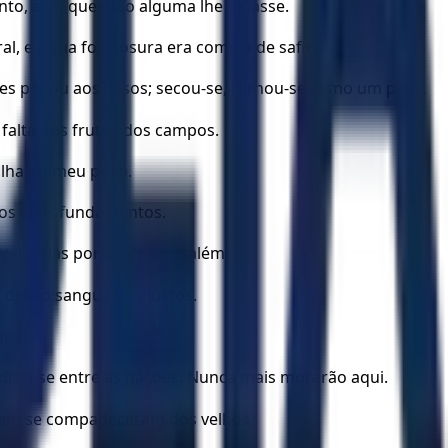
nto, sem que mão alguma lhe tocasse.
al, e a sua formosura era como a de safira.
hes pegou aos ossos; secou-se, tornou-se como um pau. .
falta dos frutos dos campos.
ilha do meu povo.
 os seus fundamentos.
ar pelas portas de Jerusalém.
 dela o sangue dos justos.
upas.
 dizia-se entre as nações: Nunca mais morarão aqui.
, nem se compadeceram dos velhos.