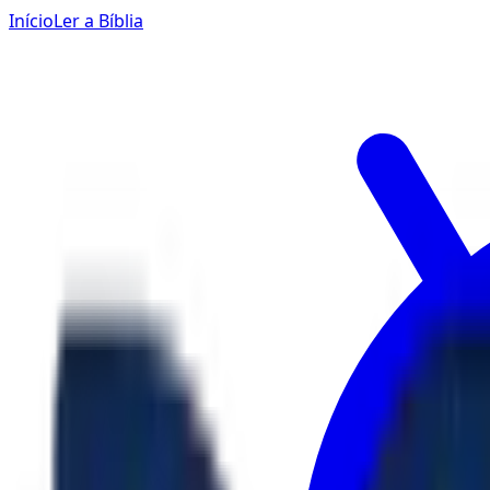
Início
Ler a Bíblia