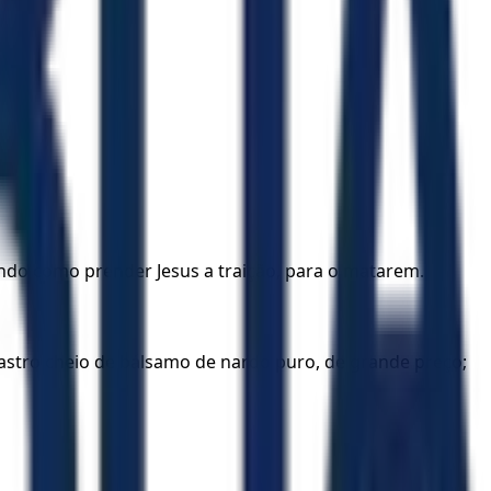
cando como prender Jesus a traição, para o matarem.
bastro cheio de bálsamo de nardo puro, de grande preço;