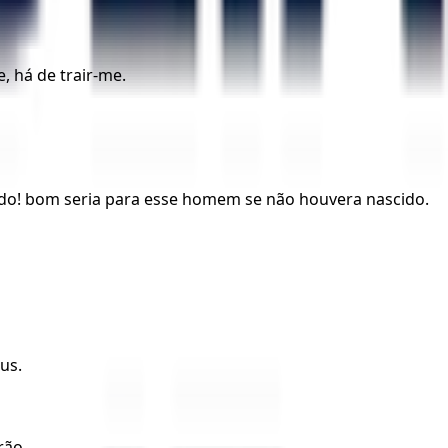
 há de trair-me.
aído! bom seria para esse homem se não houvera nascido.
us.
rão.