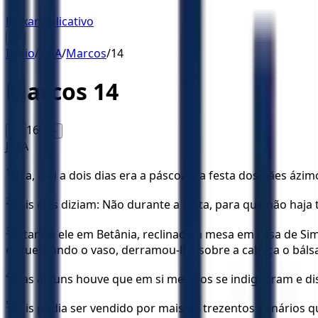
Baixar Aplicativo
☰
Início
/
JFAA
/
Marcos
/
14
Marcos
14
16
A-
A+
JFAA
1
Ora, dali a dois dias era a páscoa e a festa dos pães áz
2
Pois eles diziam: Não durante a festa, para que não haja
3
Estando ele em Betânia, reclinado à mesa em casa de Si
e, quebrando o vaso, derramou-lhe sobre a cabeça o bál
4
Mas alguns houve que em si mesmos se indignaram e dis
5
Pois podia ser vendido por mais de trezentos denários 