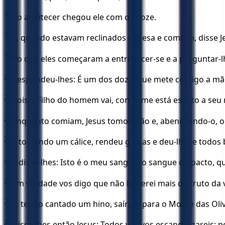
17
Ao anoitecer chegou ele com os doze.
18
E, quando estavam reclinados à mesa e comiam, disse J
19
Ao que eles começaram a entristecer-se e a perguntar-
20
Respondeu-lhes: É um dos doze, que mete comigo a mã
21
Pois o Filho do homem vai, conforme está escrito a se
22
Enquanto comiam, Jesus tomou pão e, abençoando-o, o p
23
E tomando um cálice, rendeu graças e deu-lho; e todos
24
E disse-lhes: Isto é o meu sangue, o sangue do pacto, 
25
Em verdade vos digo que não beberei mais do fruto da vi
26
E, tendo cantado um hino, saíram para o Monte das Oliv
27
Disse-lhes então Jesus: Todos vós vos escandalizareis; po