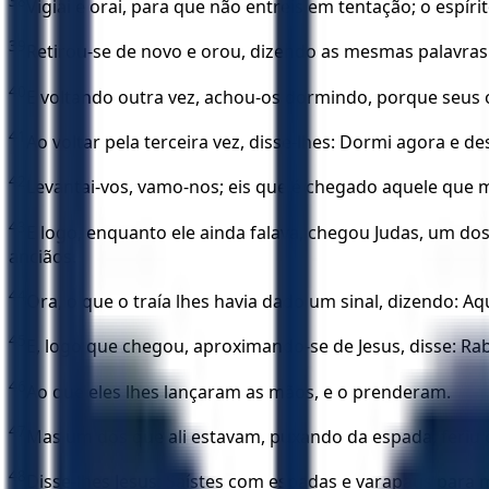
38
Vigiai e orai, para que não entreis em tentação; o espíri
39
Retirou-se de novo e orou, dizendo as mesmas palavras
40
E voltando outra vez, achou-os dormindo, porque seus 
41
Ao voltar pela terceira vez, disse-lhes: Dormi agora e 
42
Levantai-vos, vamo-nos; eis que é chegado aquele que m
43
E logo, enquanto ele ainda falava, chegou Judas, um do
anciãos.
44
Ora, o que o traía lhes havia dado um sinal, dizendo: Aq
45
E, logo que chegou, aproximando-se de Jesus, disse: Rabi
46
Ao que eles lhes lançaram as mãos, e o prenderam.
47
Mas um dos que ali estavam, puxando da espada, feriu 
48
Disse-lhes Jesus: Saístes com espadas e varapaus para