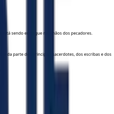
er.
omem está sendo entregue nas mãos dos pecadores.
da da parte dos principais sacerdotes, dos escribas e dos
a.