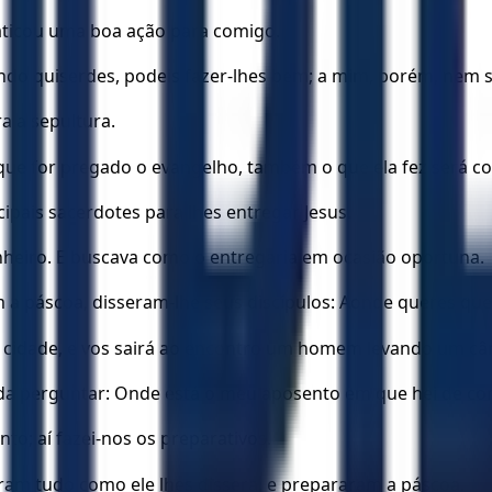
praticou uma boa ação para comigo.
ndo quiserdes, podeis fazer-lhes bem; a mim, porém, nem
a a sepultura.
ue for pregado o evangelho, também o que ela fez será c
cipais sacerdotes para lhes entregar Jesus.
nheiro. E buscava como o entregaria em ocasião oportuna.
 a páscoa, disseram-lhe seus discípulos: Aonde queres qu
de à cidade, e vos sairá ao encontro um homem levando um câ
anda perguntar: Onde está o meu aposento em que hei de c
to; aí fazei-nos os preparativos.
aram tudo como ele lhes dissera, e prepararam a páscoa.