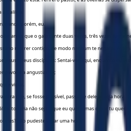
 a Galiléia.
m, nunca, porém, eu.
oite, antes que o galo cante duas vezes, três vezes tu me n
essário morrer contigo, de modo nenhum te negarei. Assi
Jesus a seus discípulos: Sentai-vos aqui, enquanto eu oro
er pavor e a angustiar-se;
ui e vigiai.
 para que, se fosse possível, passasse dele aquela hora.
 cálice; todavia não seja o que eu quero, mas o que tu queres
dormes? não pudeste vigiar uma hora?