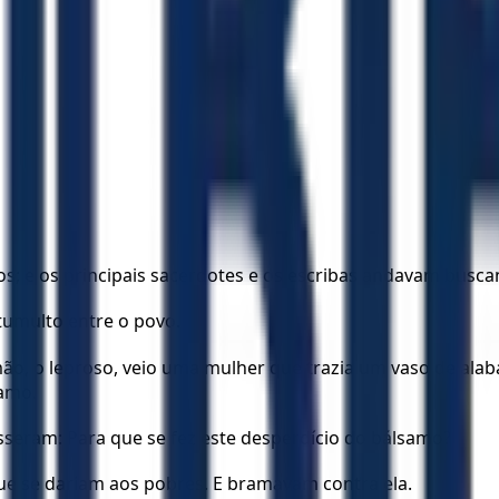
imos; e os principais sacerdotes e os escribas andavam bus
 tumulto entre o povo.
mão, o leproso, veio uma mulher que trazia um vaso de ala
samo.
seram: Para que se fez este desperdício do bálsamo?
que se dariam aos pobres. E bramavam contra ela.