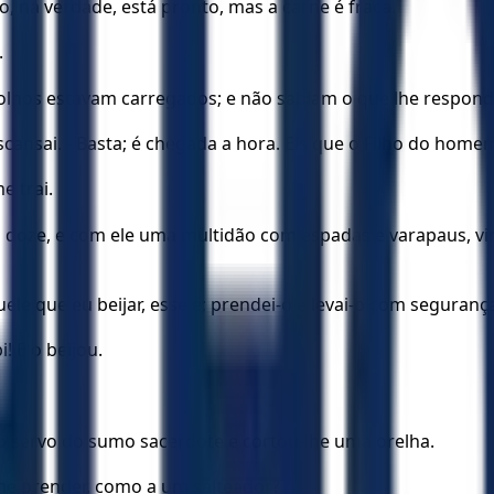
to, na verdade, está pronto, mas a carne é fraca.
.
olhos estavam carregados; e não sabiam o que lhe respond
descansai. - Basta; é chegada a hora. Eis que o Filho do h
e trai.
s doze, e com ele uma multidão com espadas e varapaus, vin
uele que eu beijar, esse é; prendei-o e levai-o com seguranç
! E o beijou.
o servo do sumo sacerdote e cortou-lhe uma orelha.
 me prender, como a um salteador?