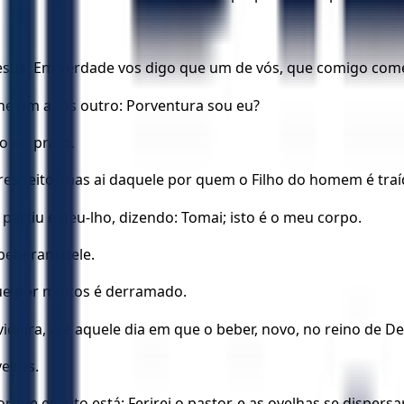
esus: Em verdade vos digo que um de vós, que comigo come,
lhe um após outro: Porventura sou eu?
o no prato.
u respeito; mas ai daquele por quem o Filho do homem é tr
artiu e deu-lho, dizendo: Tomai; isto é o meu corpo.
 beberam dele.
que por muitos é derramado.
deira, até aquele dia em que o beber, novo, no reino de De
eiras.
rque escrito está: Ferirei o pastor, e as ovelhas se dispersa