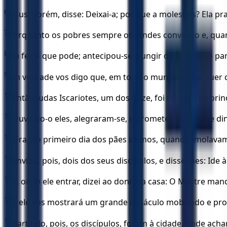
6
Jesus, porém, disse: Deixai-a; por que a molestais? Ela 
7
Porquanto os pobres sempre os tendes convosco e, qua
8
ela fez o que pode; antecipou-se a ungir o meu corpo par
9
Em verdade vos digo que, em todo o mundo, onde quer q
10
Então Judas Iscariotes, um dos doze, foi ter com os prin
11
Ouvindo-o eles, alegraram-se, e prometeram dar-lhe di
12
Ora, no primeiro dia dos pães ázimos, quando imolavam
13
Enviou, pois, dois dos seus discípulos, e disse-lhes: I
14
e, onde ele entrar, dizei ao dono da casa: O Mestre m
15
E ele vos mostrará um grande cenáculo mobiliado e pron
16
Partindo, pois, os discípulos, foram à cidade, onde ach