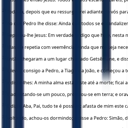
28
Todavia, depois que eu ressurgir, irei adiante de vós para
29
Ao que Pedro lhe disse: Ainda que todos se escandalize
30
Replicou-lhe Jesus: Em verdade te digo que hoje, nesta n
31
Mas ele repetia com veemência: Ainda que me seja nec
32
Então chegaram a um lugar chamado Getsêmane, e disse 
33
E levou consigo a Pedro, a Tiago e a João, e começou a t
34
e disse-lhes: A minha alma está triste até a morte; ficai aq
35
E adiantando-se um pouco, prostrou-se em terra; e orava
36
E dizia: Aba, Pai, tudo te é possível; afasta de mim este
37
Voltando, achou-os dormindo; e disse a Pedro: Simão, 