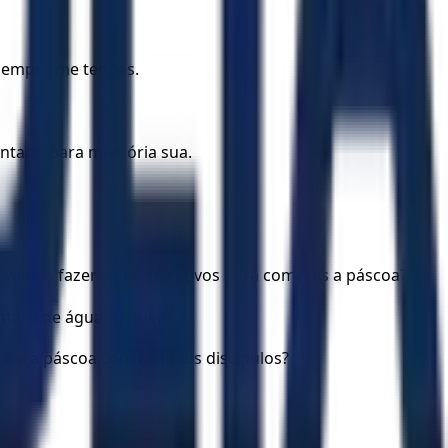
 sempre me tendes.
ontado para memória sua.
e vamos fazer os preparativos para comeres a páscoa?
ntaro de água; seguí-o;
omer a páscoa com os meus discípulos?