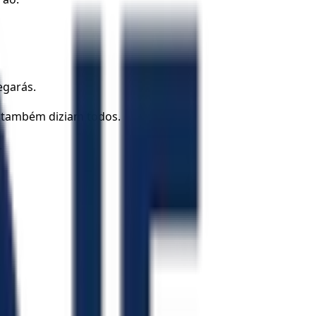
egarás.
m também diziam todos.
.
.