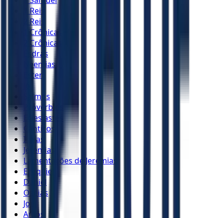
1 Reis
2 Reis
1 Crônicas
2 Crônicas
Esdras
Neemias
Ester
Jó
Salmos
Provérbios
Eclesiastes
Cânticos
Isaías
Jeremias
Lamentações de Jeremias
Ezequiel
Daniel
Oséias
Joel
Amós