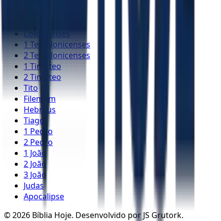
Gálatas
Efésios
Filipenses
Colossenses
1 Tessalonicenses
2 Tessalonicenses
1 Timóteo
2 Timóteo
Tito
Filemom
Hebreus
Tiago
1 Pedro
2 Pedro
1 João
2 João
3 João
Judas
Apocalipse
©
2026
Bíblia Hoje. Desenvolvido por JS Grutork.