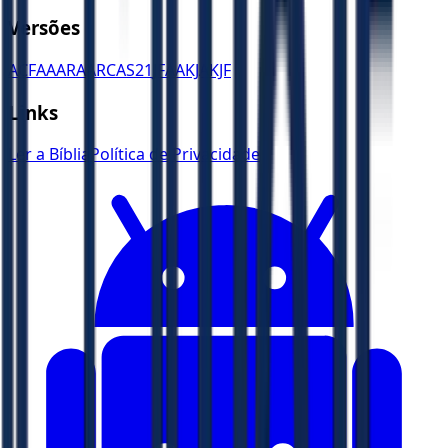
Versões
ACF
AA
ARA
ARC
AS21
JFAA
KJA
KJF
Links
Ler a Bíblia
Política de Privacidade