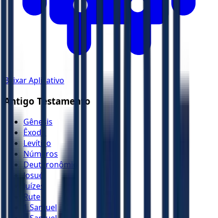
Baixar Aplicativo
Antigo Testamento
Gênesis
Êxodo
Levítico
Números
Deuteronômio
Josué
Juízes
Rute
1 Samuel
2 Samuel