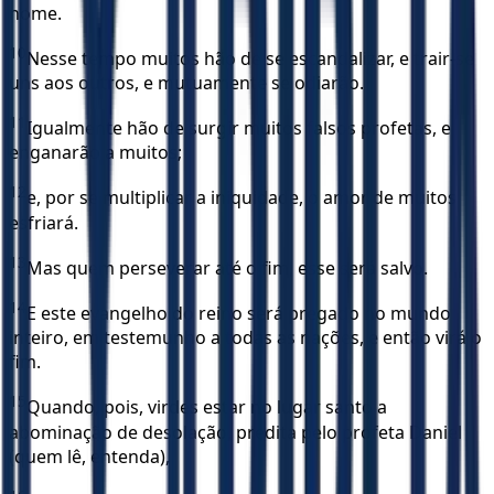
nome.
10
Nesse tempo muitos hão de se escandalizar, e trair-se
uns aos outros, e mutuamente se odiarão.
11
Igualmente hão de surgir muitos falsos profetas, e
enganarão a muitos;
12
e, por se multiplicar a iniquidade, o amor de muitos
esfriará.
13
Mas quem perseverar até o fim, esse será salvo.
14
E este evangelho do reino será pregado no mundo
inteiro, em testemunho a todas as nações, e então virá o
fim.
15
Quando, pois, virdes estar no lugar santo a
abominação de desolação, predita pelo profeta Daniel
(quem lê, entenda),