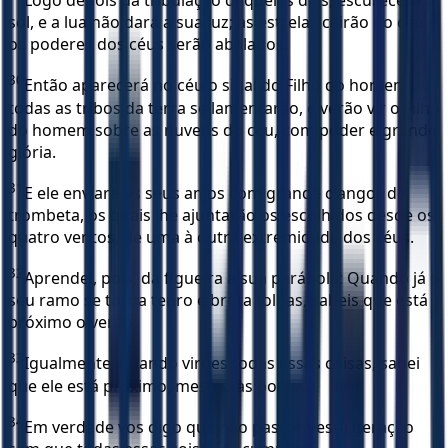
Logo depois da tribulação daqueles dias, escurecerá o
sol, e a lua não dará a sua luz; as estrelas cairão do céu e
os poderes dos céus serão abalados.
30
Então aparecerá no céu o sinal do Filho do homem, e
todas as tribos da terra se lamentarão, e verão vir o Filho
do homem sobre as nuvens do céu, com poder e grande
glória.
31
E ele enviará os seus anjos com grande clangor de
trombeta, os quais lhe ajuntarão os escolhidos desde os
quatro ventos, de uma à outra extremidade dos céus.
32
Aprendei, pois, da figueira a sua parábola: Quando já o
seu ramo se torna tenro e brota folhas, sabeis que está
próximo o verão.
33
Igualmente, quando virdes todas essas coisas, sabei
que ele está próximo, mesmo às portas.
34
Em verdade vos digo que não passará esta geração