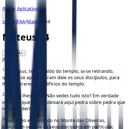
Baixar Aplicativo
☰
Início
/
JFAA
/
Mateus
/
24
Mateus
24
16
A-
A+
JFAA
1
Ora, Jesus, tendo saído do templo, ia-se retirando,
quando se aproximaram dele os seus discípulos, para
lhe mostrarem os edifícios do templo.
2
Mas ele lhes disse: Não vedes tudo isto? Em verdade
vos digo que não se deixará aqui pedra sobre pedra que
não seja derribada.
3
E estando ele sentado no Monte das Oliveiras,
chegaram-se a ele os seus discípulos em particular,