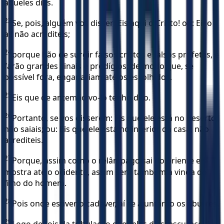
aqueles dias.
23
Se, pois, alguém vos disser: Eis aqui o Cristo! ou: Ei-lo
aí! não acrediteis;
24
porque hão de surgir falsos cristos e falsos profetas, e
farão grandes sinais e prodígios; de modo que, se
possível fora, enganariam até os escolhidos.
25
Eis que de antemão vo-lo tenho dito.
26
Portanto, se vos disserem: Eis que ele está no deserto;
não saiais; ou: Eis que ele está no interior da casa; não
acrediteis.
27
Porque, assim como o relâmpago sai do oriente e se
mostra até o ocidente, assim será também a vinda do
filho do homem.
28
Pois onde estiver o cadáver, aí se ajuntarão os abutres.
29