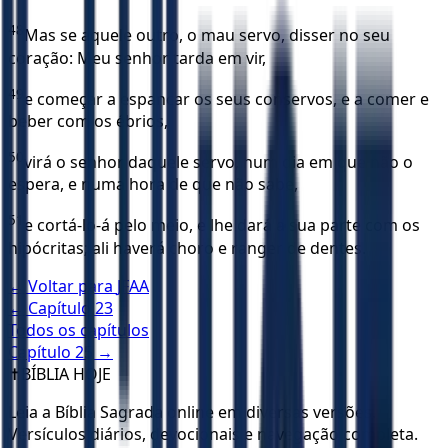
48
Mas se aquele outro, o mau servo, disser no seu
coração: Meu senhor tarda em vir,
49
e começar a espancar os seus conservos, e a comer e
beber com os ébrios,
50
virá o senhor daquele servo, num dia em que não o
espera, e numa hora de que não sabe,
51
e cortá-lo-á pelo meio, e lhe dará a sua parte com os
hipócritas; ali haverá choro e ranger de dentes.
← Voltar para
JFAA
← Capítulo
23
Todos os capítulos
Capítulo
25
→
✝️
BÍBLIA HOJE
Leia a Bíblia Sagrada online em diversas versões.
Versículos diários, devocionais e navegação completa.