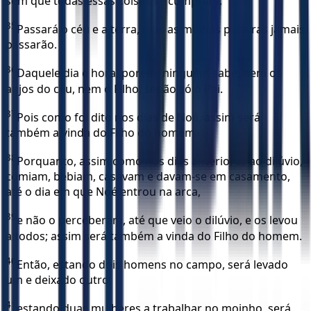
sem que todas essas coisas se cumpram.
35
Passará o céu e a terra, mas as minhas palavras jamais
passarão.
36
Daquele dia e hora, porém, ninguém sabe, nem os
anjos do céu, nem o Filho, senão só o Pai.
37
Pois como foi dito nos dias de Noé, assim será
também a vinda do Filho do homem.
38
Porquanto, assim como nos dias anteriores ao dilúvio,
comiam, bebiam, casavam e davam-se em casamento,
até o dia em que Noé entrou na arca,
39
e não o perceberam, até que veio o dilúvio, e os levou
a todos; assim será também a vinda do Filho do homem.
40
Então, estando dois homens no campo, será levado
um e deixado outro;
41
estando duas mulheres a trabalhar no moinho, será