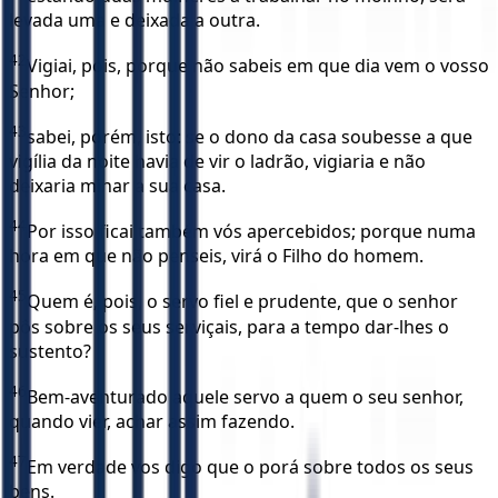
levada uma e deixada a outra.
42
Vigiai, pois, porque não sabeis em que dia vem o vosso
Senhor;
43
sabei, porém, isto: se o dono da casa soubesse a que
vigília da noite havia de vir o ladrão, vigiaria e não
deixaria minar a sua casa.
44
Por isso ficai também vós apercebidos; porque numa
hora em que não penseis, virá o Filho do homem.
45
Quem é, pois, o servo fiel e prudente, que o senhor
pôs sobre os seus serviçais, para a tempo dar-lhes o
sustento?
46
Bem-aventurado aquele servo a quem o seu senhor,
quando vier, achar assim fazendo.
47
Em verdade vos digo que o porá sobre todos os seus
bens.