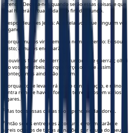
dizendo: Declara-nos quando serão essas coisas, e que
sinal haverá da tua vinda e do fim do mundo.
4
Respondeu-lhes Jesus: Acautelai-vos, que ninguém vos
engane.
5
Porque muitos virão em meu nome, dizendo: Eu sou o
Cristo; a muitos enganarão.
6
E ouvireis falar de guerras e rumores de guerras; olhai
não vos perturbeis; porque forçoso é que assim
aconteça; mas ainda não é o fim.
7
Porquanto se levantará nação contra nação, e reino
contra reino; e haverá fomes e terremotos em vários
lugares.
8
Mas todas essas coisas são o princípio das dores.
9
Então sereis entregues à tortura, e vos matarão; e
sereis odiados de todas as nações por causa do meu