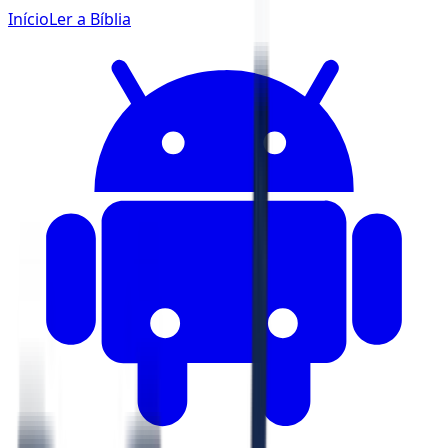
Início
Ler a Bíblia