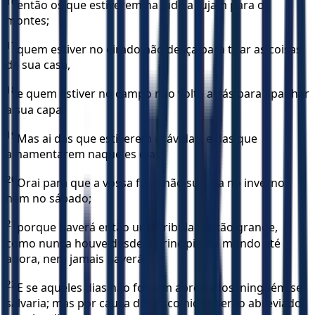
16
então os que estiverem na Judéia fujam para os
montes;
17
quem estiver no eirado não desça para tirar as coisas
de sua casa,
18
e quem estiver no campo não volte atrás para apanhar
a sua capa.
19
Mas ai das que estiverem grávidas, e das que
amamentarem naqueles dias!
20
Orai para que a vossa fuga não suceda no inverno
nem no sábado;
21
porque haverá então uma tribulação tão grande,
como nunca houve desde o princípio do mundo até
agora, nem jamais haverá.
22
E se aqueles dias não fossem abreviados, ninguém se
salvaria; mas por causa dos escolhidos serão abreviados