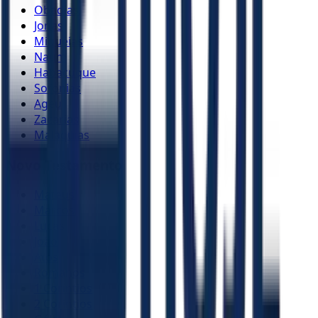
Obadias
Jonas
Miquéias
Naum
Habacuque
Sofonias
Ageu
Zacarias
Malaquias
Novo Testamento
Mateus
Marcos
Lucas
João
Atos
Romanos
1 Coríntios
2 Coríntios