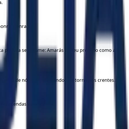
a.
honra, honra.
ta palavra se resume: Amarás ao teu próximo como a ti
is perto de nós do que quando nos tornamos crentes.
 contendas e inveja.