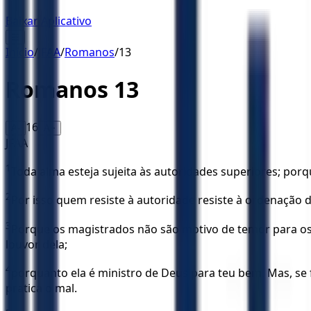
Baixar Aplicativo
☰
Início
/
JFAA
/
Romanos
/
13
Romanos
13
16
A-
A+
JFAA
1
Toda alma esteja sujeita às autoridades superiores; po
2
Por isso quem resiste à autoridade resiste à ordenação 
3
Porque os magistrados não são motivo de temor para os 
louvor dela;
4
porquanto ela é ministro de Deus para teu bem. Mas, se 
pratica o mal.