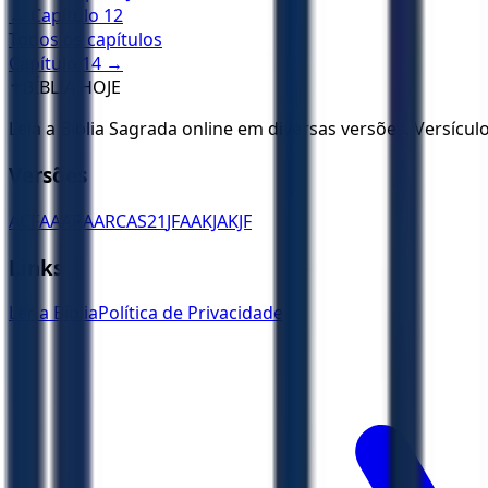
← Capítulo
12
Todos os capítulos
Capítulo
14
→
✝️
BÍBLIA HOJE
Leia a Bíblia Sagrada online em diversas versões. Versícu
Versões
ACF
AA
ARA
ARC
AS21
JFAA
KJA
KJF
Links
Ler a Bíblia
Política de Privacidade