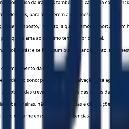
mente por causa da ira, mas também por causa da consciênci
stros de Deus, para atenderem a isso mesmo.
to; a quem imposto, imposto; a quem temor, temor; a quem 
; pois quem ama ao próximo tem cumprido a lei.
; não cobiçarás; e se há algum outro mandamento, tudo nes
o cumprimento da lei.
spertardes do sono; porque a nossa salvação está agora ma
, das obras das trevas, e vistamo-nos das armas da luz.
 e bebedeiras, não em impudicícias e dissoluções, não em
cuidado da carne em suas concupiscências.