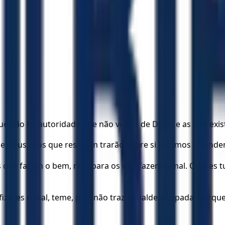
rque não há autoridade que não venha de Deus; e as que ex
de Deus; e os que resistem trarão sobre si mesmos a conde
que fazem o bem, mas para os que fazem o mal. Queres tu,
fizeres o mal, teme, pois não traz debalde a espada; porque