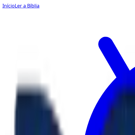
Início
Ler a Bíblia