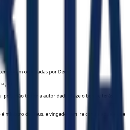
istem foram ordenadas por Deus.
nação.
 pois, não temer a autoridade? Faze o bem, e terás
 é ministro de Deus, e vingador em ira contra aquele que