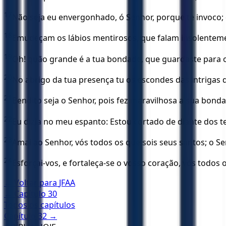
17
Não seja eu envergonhado, ó Senhor, porque te invoco
18
Emudeçam os lábios mentirosos, que falam insolenteme
19
Oh! quão grande é a tua bondade, que guardaste para o
20
No abrigo da tua presença tu os escondes das intrigas
21
Bendito seja o Senhor, pois fez maravilhosa a sua bond
22
Eu dizia no meu espanto: Estou cortado de diante dos te
23
Amai ao Senhor, vós todos os que sois seus santos; o S
24
Esforçai-vos, e fortaleça-se o vosso coração, vós todos 
← Voltar para
JFAA
← Capítulo
30
Todos os capítulos
Capítulo
32
→