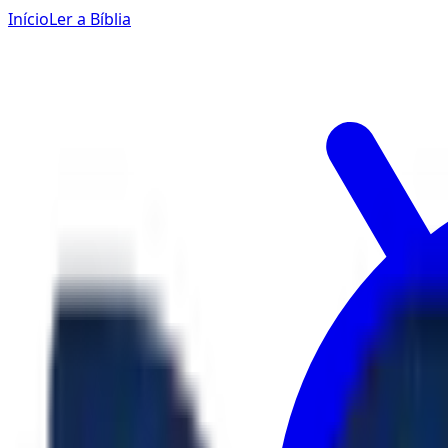
Início
Ler a Bíblia