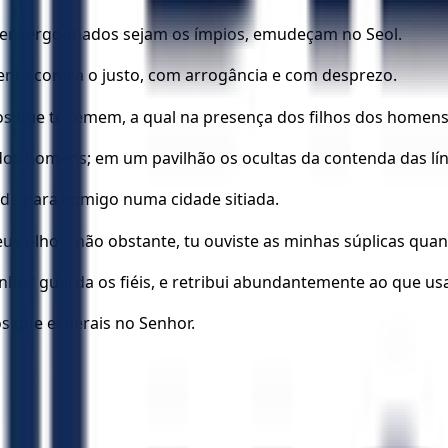
; envergonhados sejam os ímpios, emudeçam no Seol.
nte contra o justo, com arrogância e com desprezo.
s que te temem, a qual na presença dos filhos dos homens
 dos homens; em um pavilhão os ocultas da contenda das lí
ade para comigo numa cidade sitiada.
us olhos; não obstante, tu ouviste as minhas súplicas quand
enhor guarda os fiéis, e retribui abundantemente ao que us
os que esperais no Senhor.