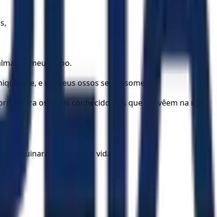
s,
alma e o meu corpo.
 iniqüidade, e os meus ossos se consomem.
horror para os meus conhecidos; os que me vêem na rua
m, maquinaram tirar-me a vida.