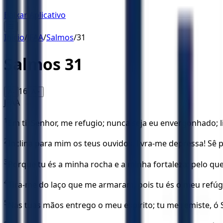
Baixar Aplicativo
☰
Início
/
JFAA
/
Salmos
/
31
Salmos
31
16
A-
A+
JFAA
1
Em ti, Senhor, me refugio; nunca seja eu envergonhado; li
2
Inclina para mim os teus ouvidos, livra-me depressa! Sê
3
Porque tu és a minha rocha e a minha fortaleza; pelo q
4
Tira-me do laço que me armaram, pois tu és o meu refúg
5
Nas tuas mãos entrego o meu espírito; tu me remiste, ó 