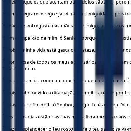
6
Odeias aqueles que atentam para ídolos vãos; eu, porém,
7
Eu me alegrarei e regozijarei na tua benignidade, pois te
8
e não me entregaste nas mãos do inimigo; puseste os m
9
Tem compaixão de mim, ó Senhor, porque estou angustia
10
Pois a minha vida está gasta de tristeza, e os meus an
11
Por causa de todos os meus adversários tornei-me em 
fogem de mim.
12
Sou esquecido como um morto de quem não há memóri
13
Pois tenho ouvido a difamação de muitos, terror por t
14
Mas eu confio em ti, ó Senhor; e digo: Tu és o meu Deus
15
Os meus dias estão nas tuas mãos; livra-me das mãos 
16
Faze resplandecer o teu rosto sobre o teu servo; salva