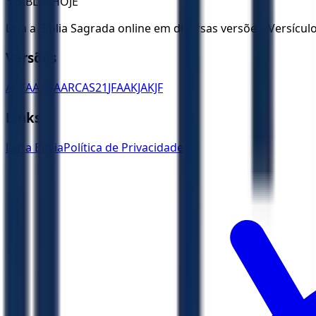
✝️
BÍBLIA HOJE
Leia a Bíblia Sagrada online em diversas versões. Versícu
Versões
ACF
AA
ARA
ARC
AS21
JFAA
KJA
KJF
Links
Ler a Bíblia
Política de Privacidade