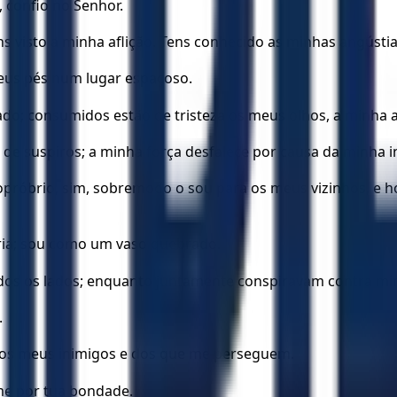
 confio no Senhor.
ns visto a minha aflição. Tens conhecido as minhas angústia
eus pés num lugar espaçoso.
do; consumidos estão de tristeza os meus olhos, a minha 
os de suspiros; a minha força desfalece por causa da minha
opróbrio, sim, sobremodo o sou para os meus vizinhos, e 
a; sou como um vaso quebrado.
odos os lados; enquanto juntamente conspiravam contra mi
.
dos meus inimigos e dos que me perseguem.
-me por tua bondade.