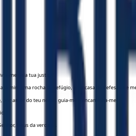
vra-me pela tua justiça!
 para mim uma rocha de refúgio, uma casa de defesa que me
ue, por amor do teu nome, guia-me e encaminha-me.
io.
Senhor, Deus da verdade.