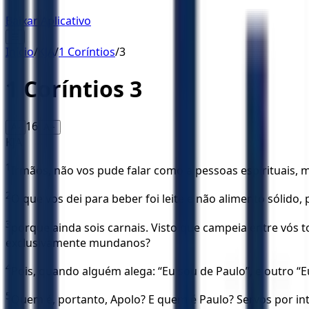
Baixar Aplicativo
☰
Início
/
KJA
/
1 Coríntios
/
3
1 Coríntios
3
16
A-
A+
KJA
1
Irmãos, não vos pude falar como a pessoas espirituais, 
2
O que vos dei para beber foi leite e não alimento sólido,
3
porque ainda sois carnais. Visto que campeia entre vós t
exclusivamente mundanos?
4
Pois, quando alguém alega: “Eu sou de Paulo”, e outro 
5
Quem é, portanto, Apolo? E quem é Paulo? Servos por int