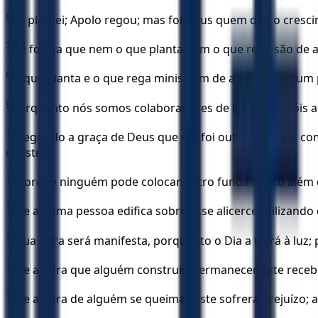
6
Eu plantei; Apolo regou; mas foi Deus quem deu o cresc
7
De forma que nem o que planta nem o que rega são de a
8
O que planta e o que rega ministram de acordo com um 
9
Porquanto nós somos colaboradores de Deus; vós sois a 
10
Segundo a graça de Deus que me foi outorgada, eu, como
constrói.
11
Porque ninguém pode colocar outro fundamento além do 
12
Se alguma pessoa edifica sobre esse alicerce utilizando
13
sua obra será manifesta, porquanto o Dia a trará à luz;
14
Se a obra que alguém construiu permanecer, este rece
15
Se a obra de alguém se queimar, este sofrerá prejuízo;