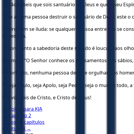
16
Não sabeis que sois santuário de Deus e que o seu Espí
17
Se alguma pessoa destruir o santuário de Deus, este o d
18
Ninguém se iluda: se qualquer pessoa entre vós se con
sabedoria.
19
Porquanto a sabedoria deste mundo é loucura aos olhos 
20
E mais: “O Senhor conhece os pensamentos dos sábios, 
21
Portanto, nenhuma pessoa deve se orgulhar dos homen
22
seja Paulo, seja Apolo, seja Pedro, seja o mundo todo, a
23
e vós sois de Cristo, e Cristo de Deus!
← Voltar para
KJA
← Capítulo
2
Todos os capítulos
Capítulo
4
→