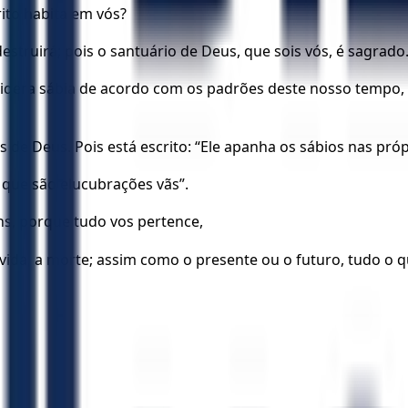
rito habita em vós?
estruirá; pois o santuário de Deus, que sois vós, é sagrado
sidera sábia de acordo com os padrões deste nosso tempo, 
de Deus. Pois está escrito: “Ele apanha os sábios nas próp
que são elucubrações vãs”.
s, porque tudo vos pertence,
 vida, a morte; assim como o presente ou o futuro, tudo o q