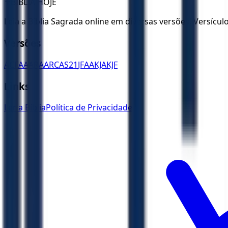
✝️
BÍBLIA HOJE
Leia a Bíblia Sagrada online em diversas versões. Versícu
Versões
ACF
AA
ARA
ARC
AS21
JFAA
KJA
KJF
Links
Ler a Bíblia
Política de Privacidade