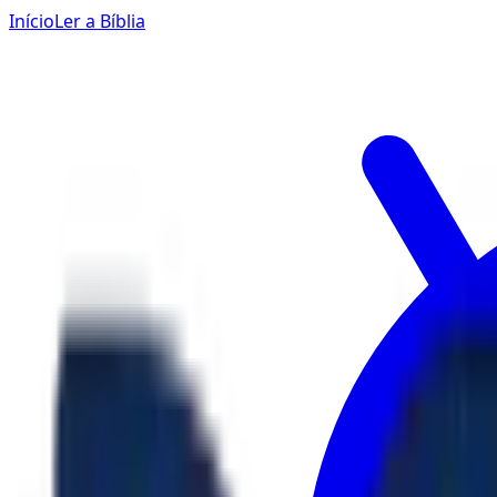
Início
Ler a Bíblia