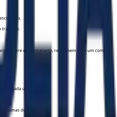
rescimento.
 trabalho.
cando sobre ele. Entretanto, reflita bem cada um como
bra de cada um.
 as chamas do fogo.