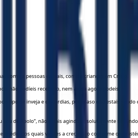
mas como a pessoas carnais, como a crianças em Cristo.
 pois não podíeis recebê-lo, nem ainda agora podeis,
odo tipo de inveja e discórdias, por acaso não estais send
“Eu sou de Apolo”, não estais agindo absolutamente segun
ermédio dos quais viestes a crer, e isto conforme o minist