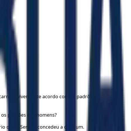
o carnais, vivendo de acordo com os padrões
do os padrões dos homens?
ério que o Senhor concedeu a cada um.