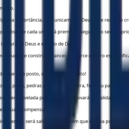
imento.
lguma importância, mas unicamente Deus, que realiza o c
propósito, e cada um será premiado segundo o seu próprio
lavoura de Deus e edifício de Deus.
 prudente construtor, lancei o alicerce e outro está edifi
que está posto, o qual é Jesus Cristo!
 ouro, prata, pedras preciosas, madeira, feno ou palha,
 pois será revelada pelo fogo, que provará a qualidade da o
berá sua recompensa.
 ainda assim, será salvo como alguém que escapa por entre