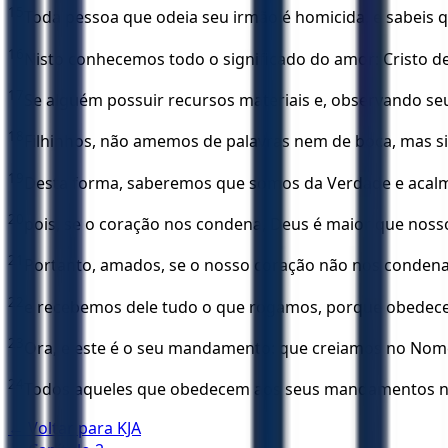
15
Toda pessoa que odeia seu irmão é homicida, e sabeis
16
Nisto conhecemos todo o significado do amor: Cristo de
17
Se alguém possuir recursos materiais e, observando s
18
Filhinhos, não amemos de palavras nem de boca, mas si
19
Desta forma, saberemos que somos da Verdade e acalm
20
pois, se o coração nos condena, Deus é maior que noss
21
Portanto, amados, se o nosso coração não nos condena
22
e recebemos dele tudo o que rogamos, porque obedec
23
Ora, e este é o seu mandamento: que creiamos no Nome
24
Todos aqueles que obedecem aos seus mandamentos nel
← Voltar para
KJA