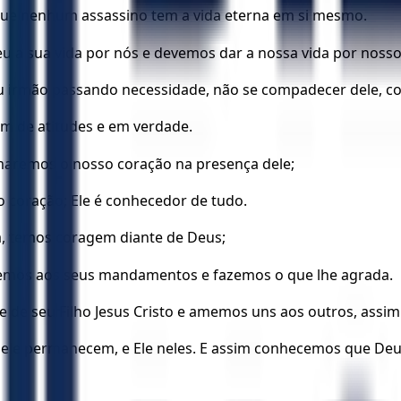
 que nenhum assassino tem a vida eterna em si mesmo.
u a sua vida por nós e devemos dar a nossa vida por nosso
eu irmão passando necessidade, não se compadecer dele, c
m de atitudes e em verdade.
aremos o nosso coração na presença dele;
o coração; Ele é conhecedor de tudo.
, temos coragem diante de Deus;
emos aos seus mandamentos e fazemos o que lhe agrada.
 de seu Filho Jesus Cristo e amemos uns aos outros, assi
e permanecem, e Ele neles. E assim conhecemos que Deus