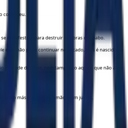
 o conheceu.
 se manifestou: para destruir as obras do Diabo.
e e ele não pode continuar no pecado, pois é nascido de
 não procede de Deus, nem tampouco aquele que não ama
s eram más e as de seu irmão eram justas.
rte.