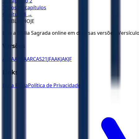
← Capítulo
2
Todos os capítulos
Capítulo
4
→
✝️
BÍBLIA HOJE
Leia a Bíblia Sagrada online em diversas versões. Versícu
Versões
ACF
AA
ARA
ARC
AS21
JFAA
KJA
KJF
Links
Ler a Bíblia
Política de Privacidade