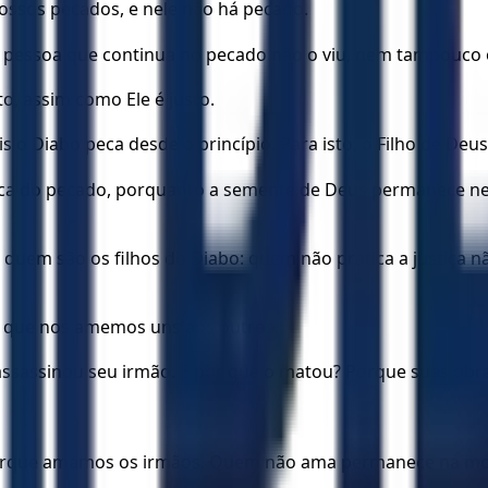
nossos pecados, e nele não há pecado.
a pessoa que continua no pecado não o viu, nem tampouco
to, assim como Ele é justo.
 o Diabo peca desde o princípio. Para isto, o Filho de Deus
ica do pecado, porquanto a semente de Deus permanece nel
quem são os filhos do Diabo: quem não pratica a justiça
: que nos amemos uns aos outros.
ssassinou seu irmão. E por que o matou? Porque suas obra
porque amamos os irmãos. Quem não ama permanece na mo