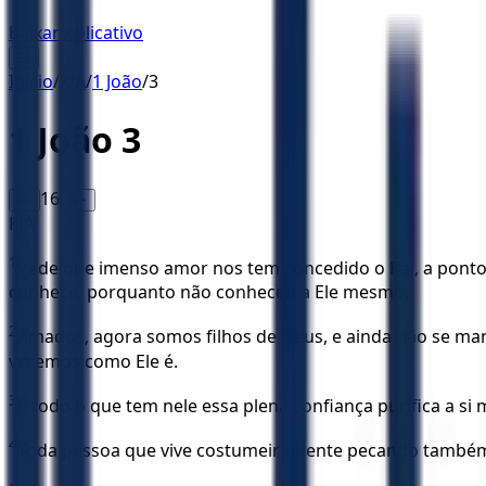
Baixar Aplicativo
☰
Início
/
KJA
/
1 João
/
3
1 João
3
16
A-
A+
KJA
1
Vede que imenso amor nos tem concedido o Pai, a ponto 
conhece, porquanto não conheceu a Ele mesmo.
2
Amados, agora somos filhos de Deus, e ainda não se man
veremos como Ele é.
3
E todo o que tem nele essa plena confiança purifica a si
4
Toda pessoa que vive costumeiramente pecando também vi