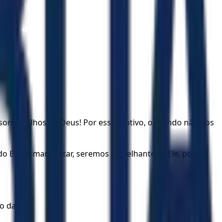
 somos filhos de Deus! Por esse motivo, o mundo não nos
 Ele se manifestar, seremos semelhantes a Ele, pois o
 da Lei.