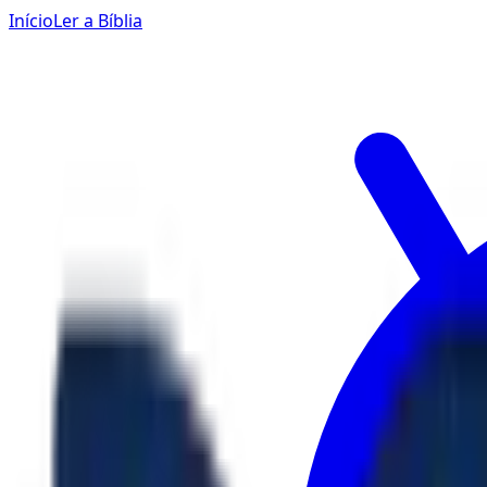
Início
Ler a Bíblia