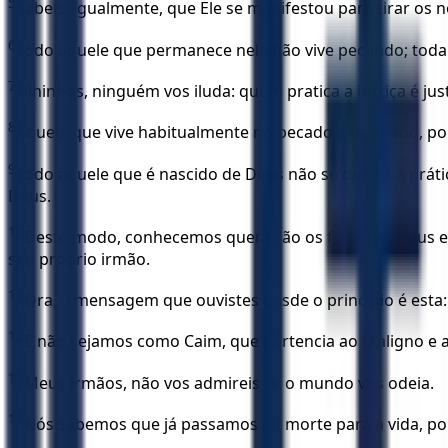
5
Sabeis, igualmente, que Ele se manifestou para tirar os 
6
Todo aquele que permanece nele não vive pecando; tod
7
Filhinhos, ninguém vos iluda: quem pratica a justiça é jus
8
Aquele que vive habitualmente no pecado é do Diabo, pois
9
Todo aquele que é nascido de Deus não se dedica à prát
Deus.
10
Deste modo, conhecemos quem são os filhos de Deus e 
seu próprio irmão.
11
Ora, a mensagem que ouvistes desde o princípio é esta
12
E não sejamos como Caim, que pertencia ao Maligno e a
13
Meus irmãos, não vos admireis se o mundo vos odeia.
14
Nós sabemos que já passamos da morte para a vida, 