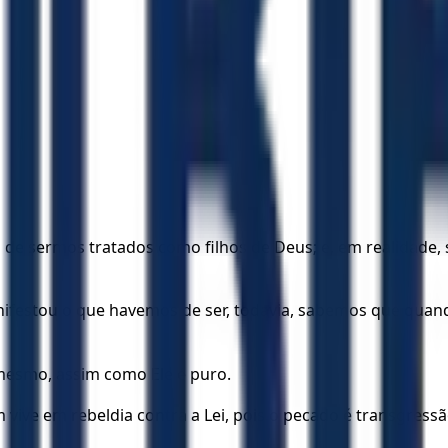
de sermos tratados como filhos de Deus; e, em realidade,
ifestou o que havemos de ser, todavia, sabemos que quando
 mesmo, assim como Ele é puro.
ve em rebeldia contra a Lei, pois o pecado é transgressão