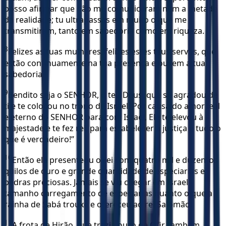
posso afirmar que não me comunicaram nem a metade
da realidade; tu ultrapassas em muito o que me
transmitiram, tanto em sabedoria como em riqueza.
8
Felizes as tuas mulheres, felizes estes teus servos, que
estão continuamente na tua presença e ouvem a tua
sabedoria!
9
Bendito seja o SENHOR, o teu Deus, que se agradou de
ti e te colocou no trono de Israel. Por causa do amor leal
e eterno do SENHOR para com Israel, Ele te elevou à
majestade e te fez rei, para estabelecer a justiça e tudo o
que é verdadeiro!”
10
Então ela presenteou o rei com quatro mil e duzentos
quilos de ouro e grande quantidade de especiarias e
pedras preciosas. Jamais se viu chegar em Israel
tamanho carregamento de especiarias quanto o que a
rainha de Sabá trouxe e ofereceu ao rei Salomão.
11
A frota de Hirão, que trazia ouro de Ofir, também