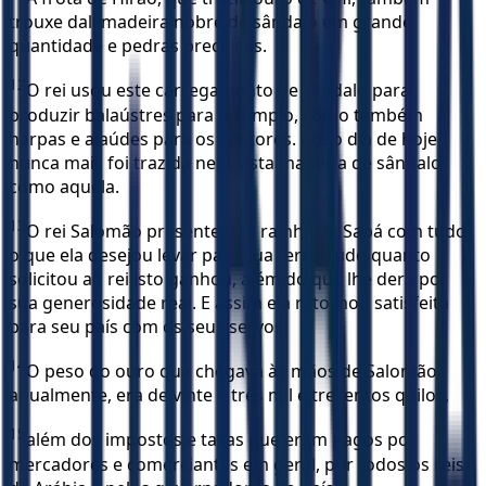
trouxe dali madeira nobre de sândalo em grande
quantidade e pedras preciosas.
12
O rei usou este carregamento de sândalo para
produzir balaústres para o Templo, como também
harpas e alaúdes para os cantores. Até o dia de hoje
nunca mais foi trazida nem vista madeira de sândalo
como aquela.
13
O rei Salomão presenteou à rainha de Sabá com tudo
o que ela desejou levar para sua terra, tudo quanto
solicitou ao rei isto ganhou, além do que lhe dera por
sua generosidade real. E assim ela retornou satisfeita
para seu país com os seus servos.
14
O peso do ouro que chegava às mãos de Salomão,
anualmente, era de vinte e três mil e trezentos quilos,
15
além dos impostos e taxas que eram pagos por
mercadores e comerciantes em geral, por todos os reis