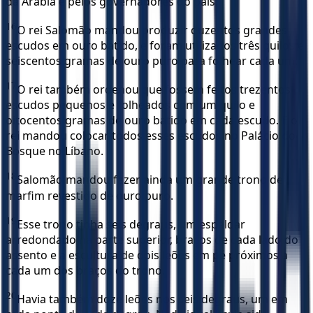
da Arábia e pelos governadores do país.
16
O rei Salomão mandou produzir duzentos grandes
escudos em ouro batido, e foram utilizados três quilos e
seiscentos gramas de ouro puro para folhear cada um.
17
O rei também ordenou que fossem feitos trezentos
escudos pequenos e folheados com um quilo e
oitocentos gramas de ouro batido em cada escudo. E o
rei mandou colocar todos esses escudos no Palácio do
Bosque no Líbano.
18
Salomão mandou fazer ainda um grande trono de
marfim revestido de ouro puro.
19
Esse trono tinha seis degraus, um espaldar
arredondado na parte superior, braços de cada lado do
assento e a escultura de dois leões em pé próximos a
cada um dos braços do trono.
20
Havia também doze leões nos seis degraus, um em