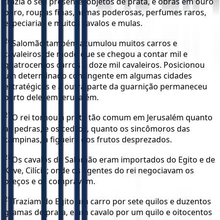
trazia o seu presente: objetos de prata, e obras em ouro
puro, roupas finas, armas poderosas, perfumes raros,
especiarias e muitos cavalos e mulas.
26
Salomão também acumulou muitos carros e
cavaleiros, de modo que se chegou a contar mil e
quatrocentos carros e doze mil cavaleiros. Posicionou
um determinado contingente em algumas cidades
estratégicas e a outra parte da guarnição permaneceu
perto dele, em Jerusalém.
27
O rei tornou a prata tão comum em Jerusalém quanto
as pedras, e os cedros, quanto os sincômoros das
campinas, a figueira dos frutos desprezados.
28
Os cavalos de Salomão eram importados do Egito e de
Keve, Cilícia; onde os agentes do rei negociavam os
preços e os compravam.
29
Traziam do Egito um carro por sete quilos e duzentos
gramas de prata, e um cavalo por um quilo e oitocentos