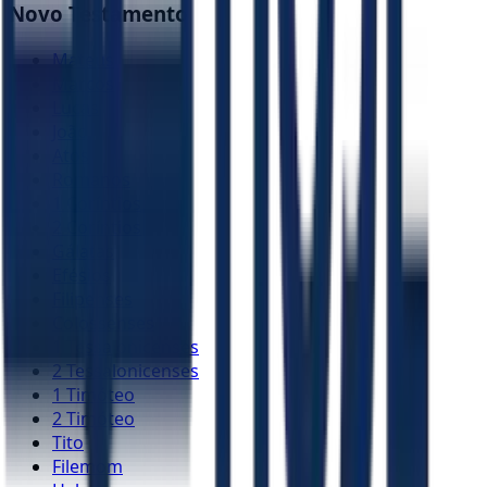
Novo Testamento
Mateus
Marcos
Lucas
João
Atos
Romanos
1 Coríntios
2 Coríntios
Gálatas
Efésios
Filipenses
Colossenses
1 Tessalonicenses
2 Tessalonicenses
1 Timóteo
2 Timóteo
Tito
Filemom