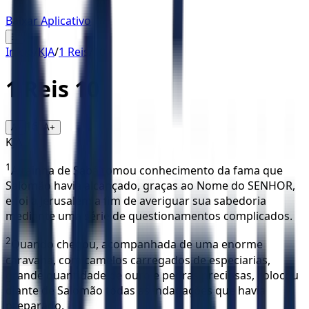
Baixar Aplicativo
☰
Início
/
KJA
/
1 Reis
/
10
1 Reis
10
16
A-
A+
KJA
1
A rainha de Sabá tomou conhecimento da fama que
Salomão havia alcançado, graças ao Nome do SENHOR,
e foi a Jerusalém a fim de averiguar sua sabedoria
mediante uma série de questionamentos complicados.
2
Quando chegou, acompanhada de uma enorme
caravana, com camelos carregados de especiarias,
grande quantidade de ouro e pedras preciosas, colocou
diante de Salomão todas as indagações que havia
preparado.