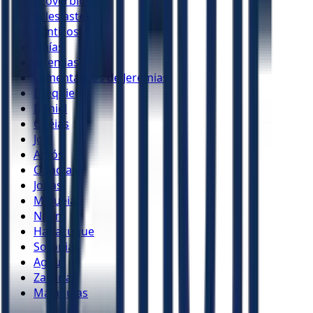
Provérbios
Eclesiastes
Cânticos
Isaías
Jeremias
Lamentações de Jeremias
Ezequiel
Daniel
Oséias
Joel
Amós
Obadias
Jonas
Miquéias
Naum
Habacuque
Sofonias
Ageu
Zacarias
Malaquias