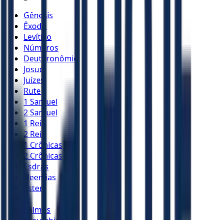
Gênesis
Êxodo
Levítico
Números
Deuteronômio
Josué
Juízes
Rute
1 Samuel
2 Samuel
1 Reis
2 Reis
1 Crônicas
2 Crônicas
Esdras
Neemias
Ester
Jó
Salmos