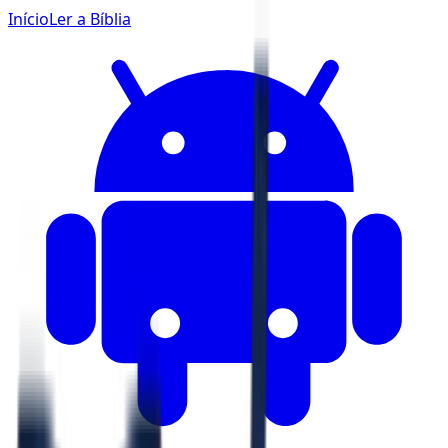
Início
Ler a Bíblia