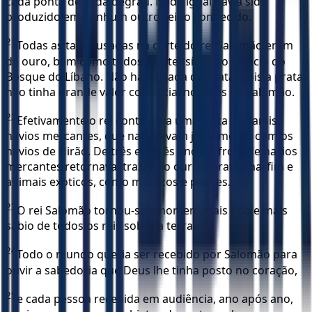
cada ponta de cada degrau. Nada igual havia sido
produzido em nenhum outro reino conhecido.
21
Todas as taças usadas na corte do rei Salomão eram
de ouro, bem como todos os utensílios do Palácio do
Bosque do Líbano. Não havia nada de prata, pois a prata
não tinha grande valor comercial nos dias de Salomão.
22
Efetivamente o rei controlava uma frota de Tarsis,
navios mercantes, que navegavam juntamente com os
navios de Hirão. De três em três anos, a frota de navios
mercantes retornava, trazendo ouro e prata, marfim e
animais exóticos, como macacos e pavões.
23
O rei Salomão tornou-se o homem mais rico e mais
sábio de todos os reis sobre a terra.
24
Todo o mundo queria ser recebido por Salomão para
ouvir a sabedoria que Deus lhe tinha posto no coração,
25
e cada pessoa recebida em audiência, ano após ano,