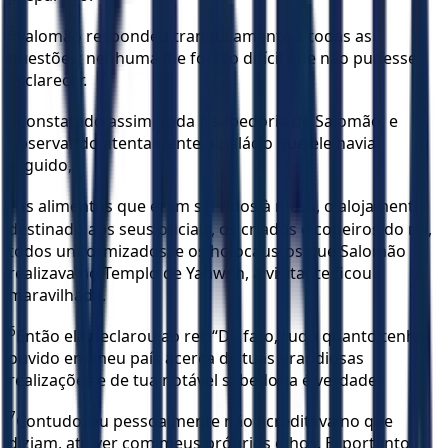
3
Salomão respondeu tranquilamente a todas as
questões; nenhuma lhe foi tão difícil que não pudesse
esclarecer.
4
Constatado assim, toda a sabedoria de Salomão, e
observando atentamente o palácio que ele havia
erguido,
5
os alimentos que eram servidos à mesa, o alojamento
destinado aos seus oficiais, os criados e copeiros do rei,
todos uniformizados, e os holocaustos que Salomão
realizava no Templo de Yahweh, a visitante ficou
maravilhada.
6
Então ela declarou ao rei: “De fato, tudo quanto tenho
ouvido em meu país acerca de tuas grandiosas
realizações e de tua notável sabedoria é verdade!
7
Contudo, eu pessoalmente não acreditava no que
diziam, até ver com meus próprios olhos. E, portanto,