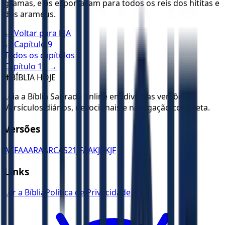
gramas, e os exportavam para todos os reis dos hititas e
dos arameus.
← Voltar para
KJA
← Capítulo
9
Todos os capítulos
Capítulo
11
→
✝️
BÍBLIA HOJE
Leia a Bíblia Sagrada online em diversas versões.
Versículos diários, devocionais e navegação completa.
Versões
ACF
AA
ARA
ARC
AS21
JFAA
KJA
KJF
Links
Ler a Bíblia
Política de Privacidade