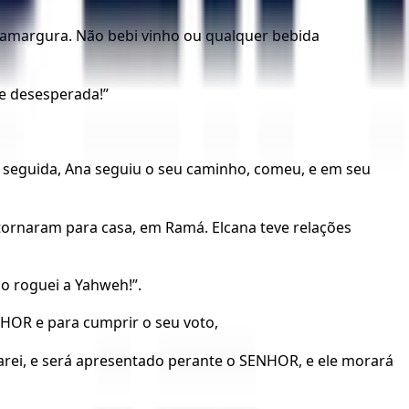
a amargura. Não bebi vinho ou qualquer bebida
 e desesperada!”
m seguida, Ana seguiu o seu caminho, comeu, e em seu
tornaram para casa, em Ramá. Elcana teve relações
o roguei a Yahweh!”.
NHOR e para cumprir o seu voto,
varei, e será apresentado perante o SENHOR, e ele morará