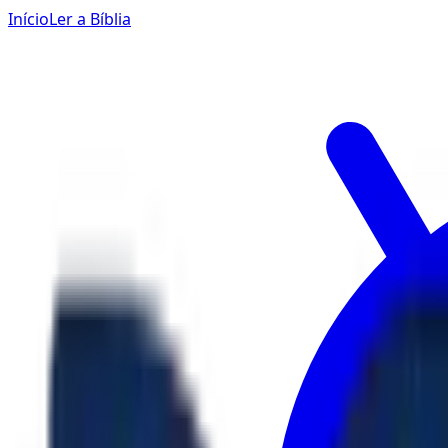
Início
Ler a Bíblia