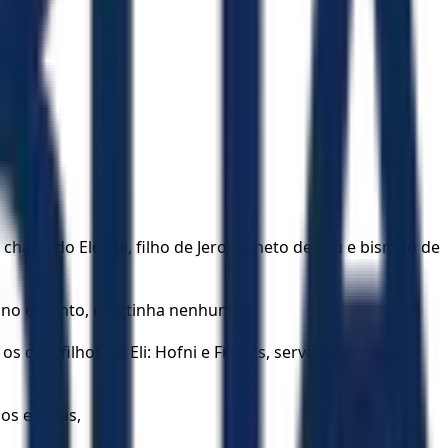
amado Elcana, filho de Jeroão, neto de Eliú e bisneto de
, no entanto, não tinha nenhum.
s dois filhos de Eli: Hofni e Finéias, serviam como
s e filhas,