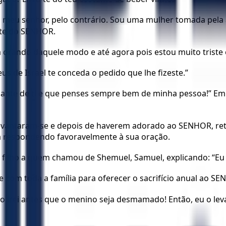
ão, meu senhor, pelo contrário. Sou uma mulher tomada pel
nte do SENHOR.
a orando daquele modo e até agora pois estou muito triste
eus de Israel te conceda o pedido que lhe fizeste.”
diante de ti e que penses sempre bem de minha pessoa!” E
a levantaram-se e depois de haverem adorado ao SENHOR, re
a respondendo favoravelmente à sua oração.
 filho a quem chamou de Shemuel, Samuel, explicando: “Eu 
com toda a família para oferecer o sacrifício anual ao SE
Não irei antes que o menino seja desmamado! Então, eu o le