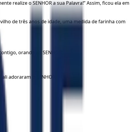
ente realize o SENHOR a sua Palavra!” Assim, ficou ela em
ilho de três anos de idade, uma medida de farinha com
i contigo, orando ao SENHOR.
 E ali adoraram o SENHOR.