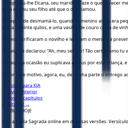
23
Replicou-lhe Elcana, seu marido: “Faze o que parecer m
casa e criou seu filho até que o desmamou.
24
Depois de desmamá-lo, quando o menino ainda era pequ
cerca de vinte quilos, e uma vasilha de couro cheia de vin
25
Eles sacrificaram o novilho e levaram o menino à presenç
26
e ela lhe declarou: “Ah, meu senhor! Tão certo como t
27
Naquela ocasião eu suplicava a Deus por esta criança,
28
Por esse motivo, agora, eu, de minha parte o entrego 
← Voltar para
KJA
← Livro anterior
Todos os capítulos
Capítulo
2
→
✝️
BÍBLIA HOJE
Leia a Bíblia Sagrada online em diversas versões. Versícu