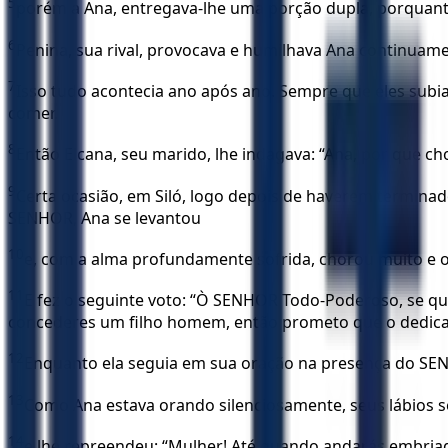
5
porém a Ana, entregava-lhe uma porção dupla, porquanto
6
Penina, sua rival, provocava e humilhava Ana continuame
7
Isso tudo acontecia ano após ano. Sempre que eles subia
comer.
8
Então Elcana, seu marido, lhe indagava: “Ana, por que cho
9
Certa ocasião, em Siló, logo depois de haverem terminad
SENHOR, Ana se levantou
10
e, com a alma profundamente sofrida, chorou muito e
11
E fez o seguinte voto: “Ò SENHOR Todo-Poderoso, se qui
concederes um filho homem, então prometo que o dedicarei
12
Enquanto ela seguia em sua oração na presença do SEN
13
Como Ana estava orando silenciosamente, seus lábios s
14
e lhe repreendeu: “Mulher! Até quando andarás embriag