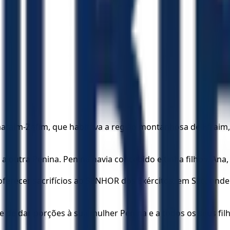
aim-Zofim, que habitava a região montanhosa de Efraim, ch
a outra Penina. Penina havia concebido e tinha filhos. Ana
erecer sacrifícios ao SENHOR dos Exércitos, em Siló, onde o
e de dar porções à sua mulher Penina e a todos os seus filho