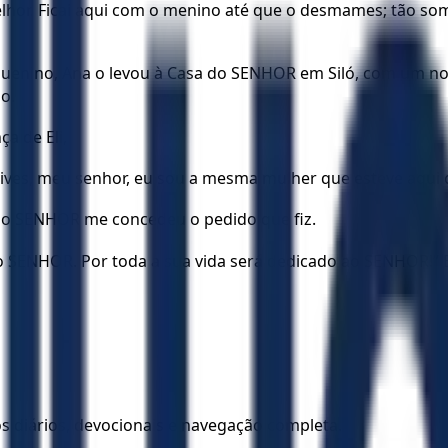
elhor. Ficai aqui com o menino até que o desmames; tão som
enino, Ana o levou à Casa do SENHOR em Siló, com um nov
ho.
a de Eli,
u vives, meu senhor, eu sou a mesma mulher que esteve aqu
 e o SENHOR me concedeu o pedido que fiz.
ao SENHOR. Por toda a sua vida será dedicado ao SENHOR!”
los diários, devocionais e navegação completa.