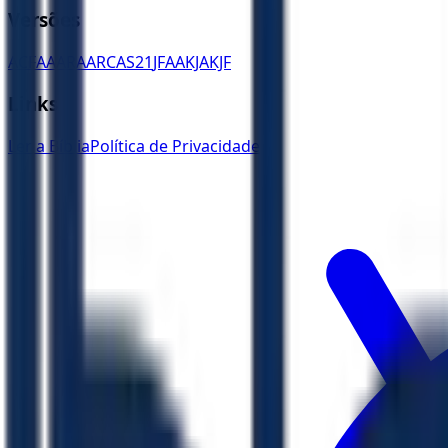
Versões
ACF
AA
ARA
ARC
AS21
JFAA
KJA
KJF
Links
Ler a Bíblia
Política de Privacidade