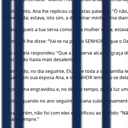
15
Entretanto, Ana lhe replicou com estas palavras: “Ó n
fermentada; estava, isto sim, a derramar minha alma dia
16
Não julgueis a tua serva como uma mulher vadia; estav
17
Então Eli lhe disse: “Vai-te na paz do SENHOR! E que o D
18
Ao que ela respondeu: “Que a tua serva alcance graça 
rosto já não havia mais desalento.
19
Bem cedo, no dia seguinte, Elcana e toda a sua famíli
sexuais com sua esposa Ana, e o SENHOR lembrou-se del
20
Assim Ana engravidou e, no devido tempo, deu à luz um
21
Então, quando no ano seguinte, Elcana subiu novamente 
22
Ana, porém, não foi com eles e justificou ao marido: “
ali para sempre.”