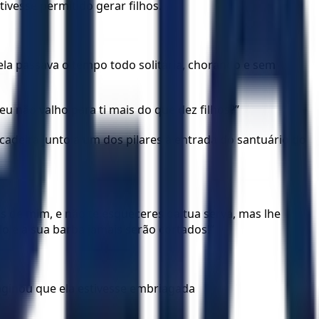
vesse permitido gerar filhos.
ela passava o tempo todo solitária, chorando e sem
eu não valho para ti mais do que dez filhos?”
cadeira junto a um dos pilares à entrada do santuário do
s de mim, e não te esqueceres da tua serva, mas lhe
o e a sua barba jamais serão cortados!”
aginou que ela estivesse embriagada