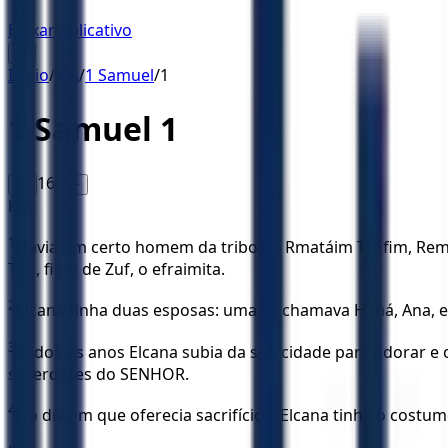
Baixar Aplicativo
☰
Início
/
KJA
/
1 Samuel
/
1
1 Samuel
1
16
A-
A+
KJA
1
Havia um certo homem da tribo de Rmatáim Tsofim, Remat
Toú, filho de Zuf, o efraimita.
2
Elcana tinha duas esposas: uma se chamava Haná, Ana, e 
3
Todos os anos Elcana subia da sua cidade para adorar e of
sacerdotes do SENHOR.
4
No dia em que oferecia sacrifícios, Elcana tinha o costum