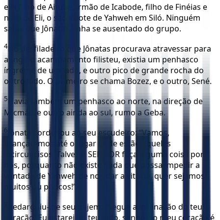
era filho de Aitube, irmão de Icabode, filho de Finéias e
neto de Eli, o sacerdote de Yahweh em Siló. Ninguém
sabia que Jônatas tinha se ausentado do grupo.
4
No desfiladeiro que Jônatas procurava atravessar para
atingir o acampamento filisteu, existia um penhasco
íngreme de um lado, e outro pico de grande rocha do
outro lado. O primeiro se chama Bozez, e o outro, Sené.
5
Havia também um penhasco ao norte, na direção de
Micmás, e outro ainda ao sul, rumo a Geba.
6
Jônatas ordenou ao seu escudeiro: “Vamos,
avançaremos até o lugar onde estão aqueles
incircuncisos. Talvez o SENHOR faça alguma coisa por
nós, porquanto não existe nada que possa impedir a
vontade de Yahweh de nos dar a vitória, quer sejamos
muitos ou poucos!”
7
Redargüiu-lhe seu pajem: “Segue a inclinação do teu
coração. Eu estarei ao teu lado, senhor: o meu coração é