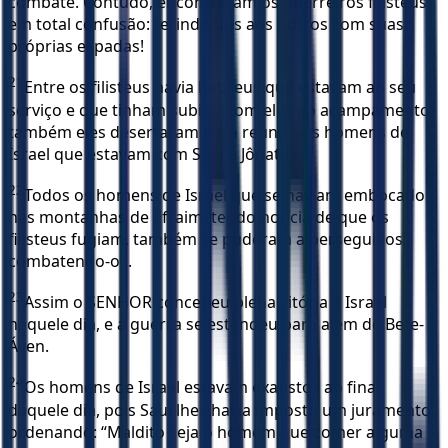
combate. Contudo, encontraram os guerreiros filisteus
em total confusão: ferindo uns aos outros com suas
próprias espadas!
21
Entre os filisteus havia hebreus que estavam ao seu
serviço e que tinham subido com eles ao acampamento;
também eles desertaram para reunir aos homens de
Israel que estavam com Saul e Jônatas.
22
Todos os homens de Israel que se haviam embocado
nas montanhas de Efraim, tendo notícia de que os
filisteus fugiam, também se puderam a persegui-los,
combatendo-os.
23
Assim o SENHOR concedeu plena vitória a Israel
naquele dia, e a guerra se estendeu para além de Bete-
Áven.
24
Os homens de Israel estavam exaustos ao final
daquele dia, pois Saul lhes havia imposto um juramento,
ordenando: “Maldito seja o homem que comer alguma