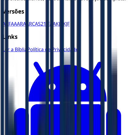
Versões
ACF
AA
ARA
ARC
AS21
JFAA
KJA
KJF
Links
Ler a Bíblia
Política de Privacidade