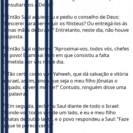
consultarmos a Deus!”
37
Então Saul aquiesceu e pediu o conselho de Deus:
“Descerei para perseguir os filisteus? Ou entregá-los-ás
tu nas mãos de Israel?” Entretanto, neste dia, não houve
resposta.
38
Então Saul ordenou: “Aproximai-vos, todos vós, chefes
do povo! Examinai bem em que consistiu a falta
cometida por vós neste dia.
39
Tão certo como vive Yahweh, que dá salvação e vitória
a Israel, assim, ainda que seja o meu filho Jônatas o
culpado, deverá morrer!” Contudo, ninguém disse uma
só palavra.
40
Em seguida, declarou Saul diante de todo o Israel:
“Ponde-vos todos vós de um lado, e eu e meu filho
Jônatas de outro lado”, e o povo respondeu a Saul: “Faze
o que te parece certo!”