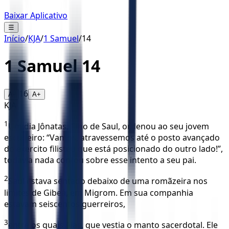
Baixar Aplicativo
☰
Início
/
KJA
/
1 Samuel
/
14
1 Samuel
14
16
A-
A+
KJA
1
Um dia Jônatas, filho de Saul, ordenou ao seu jovem
escudeiro: “Vamos, atravessemos até o posto avançado
do exercito filisteu que está posicionado do outro lado!”,
todavia nada contou sobre esse intento a seu pai.
2
Saul estava sentado debaixo de uma romãzeira nos
limites de Gibeá, em Migrom. Em sua companhia
estavam seiscentos guerreiros,
3
entre os quais Aías, que vestia o manto sacerdotal. Ele