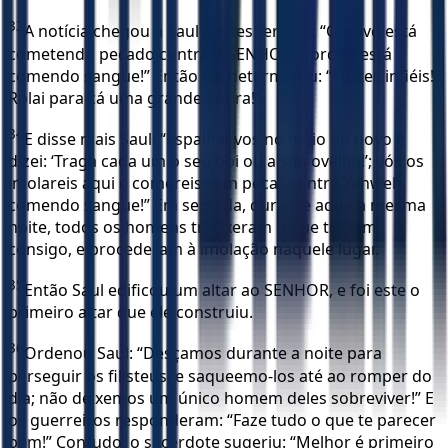
33
A notícia chegou a Saul nestes termos: “O povo está
cometendo pecado contra o SENHOR, porque está
comendo sangue!” Então ele determinou: “Fostes infiéis!
Rolai para cá uma grande pedra!”
34
E disse mais Saul: “Espalhai-vos no meio do povo e
dizei: ‘Traga cada um o seu boi ou a sua ovelha!’; vós os
imolareis aqui e comereis sem pecar contra Yahweh
comendo sangue!” Em seguida, durante aquela mesma
noite, todos os homens trouxeram o que tinham
consigo, e procederam à imolação naquele lugar.
35
Então Saul edificou um altar ao SENHOR, e foi este o
primeiro altar que ele construiu.
36
Ordenou Saul: “Desçamos durante a noite para
perseguir os filisteus, e saqueemo-los até ao romper do
dia; não deixemos um único homem deles sobreviver!” E
os guerreiros responderam: “Faze tudo o que te parecer
bem!” Contudo, o sacerdote sugeriu: “Melhor é primeiro