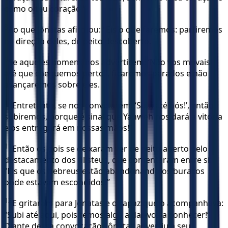
como o teu coração!”
8
Ao que Jônatas afirmou: “Eis o que faremos: partiremos
na direção deles, de peito descoberto.
9
Se aqueles homens nos advertirem: ‘Não vos movais
até que cheguemos perto!’, ficaremos parados e não
avançaremos sobre eles.
10
Entretanto, se nos convidarem: ‘Subi até nós!’, então
subiremos, porque é sinal que Yahweh nos dará a vitória
e os entregará em nossas mãos!”
11
Então os dois se deixaram ver de peito aberto pelo
destacamento dos filisteus, que comentaram entre si:
“Eis que os hebreus estão abandonando os buracos
onde estavam escondidos!”
12
E gritaram para Jônatas e o rapaz que o acompanhava:
“Subi até aqui, pois temos algo a dar-vos a conhecer!”
Diante dessa convocação, Jônatas advertiu a seu