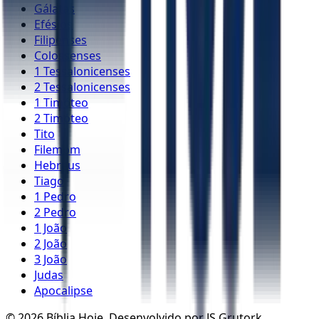
Gálatas
Efésios
Filipenses
Colossenses
1 Tessalonicenses
2 Tessalonicenses
1 Timóteo
2 Timóteo
Tito
Filemom
Hebreus
Tiago
1 Pedro
2 Pedro
1 João
2 João
3 João
Judas
Apocalipse
©
2026
Bíblia Hoje. Desenvolvido por JS Grutork.