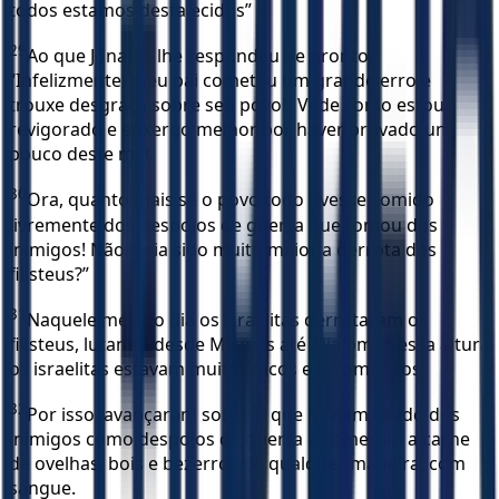
todos estamos desfalecidos”
29
Ao que Jônatas lhe respondeu de pronto:
“Infelizmente, meu pai cometeu um grande erro e
trouxe desgraça sobre seu povo!” Vede como estou
revigorado e enxergo melhor por haver provado um
pouco deste mel.
30
Ora, quanto mais se o povo todo tivesse comido
livremente dos despojos de guerra que tomou dos
inimigos! Não teria sido muito maior a derrota dos
filisteus?”
31
Naquele mesmo dia os israelitas derrotaram os
filisteus, lutando desde Micmás até Aijalom. A essa altura
os israelitas estavam muito fracos e esfomeados.
32
Por isso, avançaram sobre o que haviam tirado dos
inimigos como despojos de guerra e comeram a carne
de ovelhas, bois e bezerros de qualquer maneira, com
sangue.