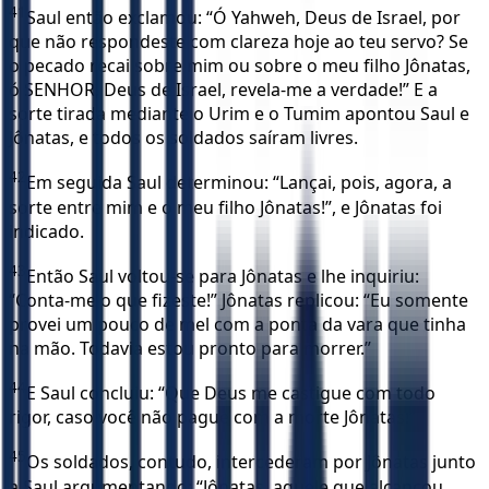
41
Saul então exclamou: “Ó Yahweh, Deus de Israel, por
que não respondeste com clareza hoje ao teu servo? Se
o pecado recai sobre mim ou sobre o meu filho Jônatas,
ó SENHOR, Deus de Israel, revela-me a verdade!” E a
sorte tirada mediante o Urim e o Tumim apontou Saul e
Jônatas, e todos os soldados saíram livres.
42
Em seguida Saul determinou: “Lançai, pois, agora, a
sorte entre mim e o meu filho Jônatas!”, e Jônatas foi
indicado.
43
Então Saul voltou-se para Jônatas e lhe inquiriu:
“Conta-me o que fizeste!” Jônatas replicou: “Eu somente
provei um pouco de mel com a ponta da vara que tinha
na mão. Todavia estou pronto para morrer.”
44
E Saul concluiu: “Que Deus me castigue com todo
rigor, caso você não pague com a morte Jônatas!”
45
Os soldados, contudo, intercederam por Jônatas junto
a Saul argumentando: “Jônatas, aquele que alcançou