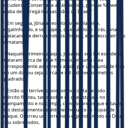
escudeiro: “Conserva-te atrás de mim, porque Yahweh
acaba de entregá-los nas mãos de Israel!”
13
Em seguida, Jônatas escalou o desfiladeiro,
engatinhando, e seu pajem, o seguiu logo atrás. Jônatas
ia atacando e derrubando os filisteus, e seu escudeiro os
ia matando.
14
Naquele primeiro ataque, Jônatas e seu fiel escudeiro
mataram cerca de vinte homens, em uma área
correspondente ao terreno arado por uma junta de bois
em um dia, ou seja, cerca de mil e duzentos metros
quadrados.
15
Então um terrível pavor tomou conta de todo o
exército filisteu, tanto sobre os que estavam no
acampamento e no campo, como sobre os que estavam
nos destacamentos e até mesmo junto às tropas de
ataque. Ocorreu um terremoto e grande medo de Deus
caiu sobre todos.