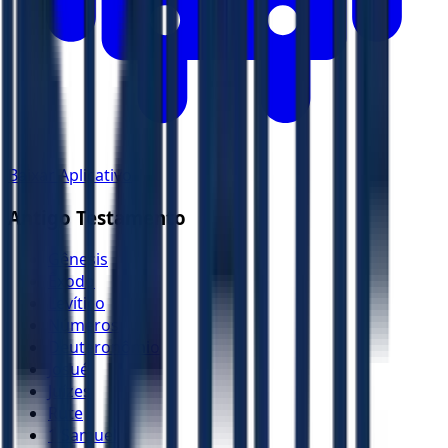
Baixar Aplicativo
Antigo Testamento
Gênesis
Êxodo
Levítico
Números
Deuteronômio
Josué
Juízes
Rute
1 Samuel