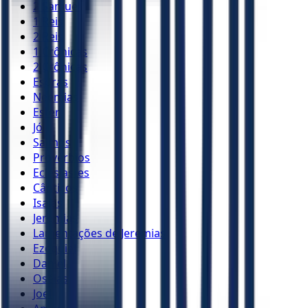
2 Samuel
1 Reis
2 Reis
1 Crônicas
2 Crônicas
Esdras
Neemias
Ester
Jó
Salmos
Provérbios
Eclesiastes
Cânticos
Isaías
Jeremias
Lamentações de Jeremias
Ezequiel
Daniel
Oséias
Joel