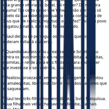
esta grande vitória em Israel, vai morrer? De maneira
alguma! Tão certo como vive Yahweh, não cairá um só
cabelo da sua cabeça, porquanto foi na companhia de
Deus que ele realizou hoje tudo o que fez!” Assim o povo
resgatou Jônatas, e ele não foi executado.
46
Saul deixou de perseguir os filisteus, que assim,
puderam voltar à sua terra.
47
Quando Saul assumiu a realeza sobre Israel, lutou
contra os seus inimigos em redor: moabitas, amonitas,
edomitas, o rei de Zobá e os filisteus. Para onde quer
que investisse o seu exército, saia vitorioso.
48
Realizou proezas de empenho e coragem e derrotou
os amalequitas, libertando Israel das mãos daqueles que
os saqueavam.
49
Saul teve três filhos homens: Jônatas, Isvi e Malquisua.
A sua filha mais velha chamava-se Merabe, e a mais