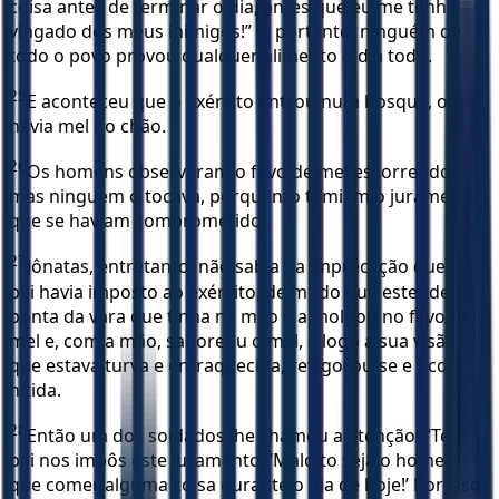
coisa antes de terminar o dia, antes que eu me tenha
vingado dos meus inimigos!” E, portanto, ninguém de
todo o povo provou qualquer alimento o dia todo.
25
E aconteceu que o exército entrou num bosque, onde
havia mel no chão.
26
Os homens observaram o favo de mel escorrendo,
mas ninguém o tocava, porquanto temiam o juramento
que se haviam comprometido.
27
Jônatas, entretanto, não sabia da imprecação que seu
pai havia imposto ao exército, de modo que estendeu a
ponta da vara que tinha na mão e a molhou no favo de
mel e, com a mão, saboreou o mel, e logo a sua visão
que estava turva e enfraquecida, revigorou-se e ficou
nítida.
28
Então um dos soldados lhe chamou a atenção: “Teu
pai nos impôs este juramento: ‘Maldito seja o homem
que comer alguma coisa durante o dia de hoje!’ Por isso