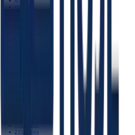
Amós
Obadias
Jonas
Miquéias
Naum
Habacuque
Sofonias
Ageu
Zacarias
Malaquias
Novo Testamento
Mateus
Marcos
Lucas
João
Atos
Romanos
1 Coríntios
2 Coríntios