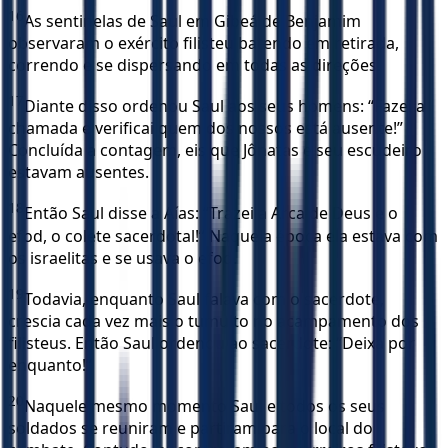
16
As sentinelas de Saul em Gibeá de Benjamim
observaram o exército filisteu batendo em retirada,
correndo e se dispersando em todas as direções.
17
Diante disso ordenou Saul aos seus homens: “Fazei a
chamada e verificai quem dos nossos está ausente!”
Concluída a contagem, eis que Jônatas e seu escudeiro
estavam ausentes.
18
Então Saul disse a Aías: “Trazei a Arca de Deus e o
efod, o colete sacerdotal!” Naquela época ela estava com
os israelitas e se usava o efod.
19
Todavia, enquanto Saul falava com o sacerdote,
crescia cada vez mais o tumulto no acampamento dos
filisteus. Então Saul ordenou ao sacerdote: “Deixa por
enquanto!”
20
Naquele mesmo momento Saul e todos os seus
soldados se reuniram e partiram para o local do