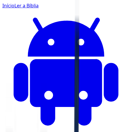
Início
Ler a Bíblia