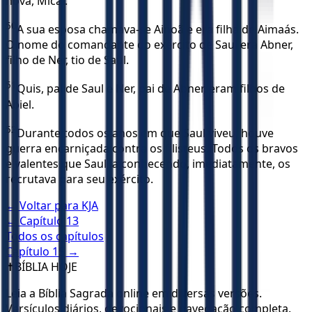
nova, Mical.
50
A sua esposa chamava-se Ainoã e era filha de Aimaás.
O nome do comandante do exército de Saul era Abner,
filho de Ner, tio de Saul.
51
Quis, pai de Saul e Ner, pai de Abner, eram filhos de
Abiel.
52
Durante todos os anos em que Saul viveu, houve
guerra encarniçada contra os filisteus. Todos os bravos
e valentes que Saul ia conhecendo, imediatamente, os
recrutava para seu exército.
← Voltar para
KJA
← Capítulo
13
Todos os capítulos
Capítulo
15
→
✝️
BÍBLIA HOJE
Leia a Bíblia Sagrada online em diversas versões.
Versículos diários, devocionais e navegação completa.