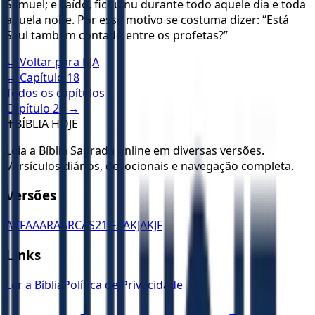
Samuel; e caído, ficou nu durante todo aquele dia e toda
aquela noite. Por esse motivo se costuma dizer: “Está
Saul também contado entre os profetas?”
← Voltar para
KJA
← Capítulo
18
Todos os capítulos
Capítulo
20
→
✝️
BÍBLIA HOJE
Leia a Bíblia Sagrada online em diversas versões.
Versículos diários, devocionais e navegação completa.
Versões
ACF
AA
ARA
ARC
AS21
JFAA
KJA
KJF
Links
Ler a Bíblia
Política de Privacidade