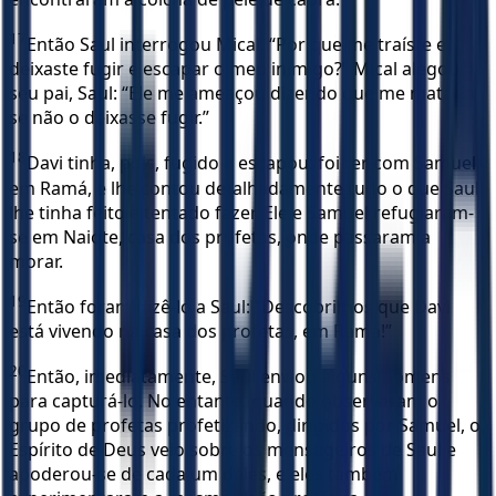
17
Então Saul interrogou Mical: “Por que me traíste e
deixaste fugir e escapar o meu inimigo?” Mical alegou a
seu pai, Saul: “Ele me ameaçou dizendo que me mataria
se não o deixasse fugir.”
18
Davi tinha, pois, fugido e escapou; foi ter com Samuel,
em Ramá, e lhe contou detalhadamente tudo o que Saul
lhe tinha feito e tentado fazer. Ele e Samuel refugiaram-
se em Naiote, casa dos profetas, onde passaram a
morar.
19
Então foram dizê-lo a Saul: “Descobrimos que Davi
está vivendo na casa dos profetas, em Ramá!”
20
Então, imediatamente, Saul enviou alguns homens
para capturá-lo. No entanto, quando observaram o
grupo de profetas profetizando, dirigidos por Samuel, o
Espírito de Deus veio sobre os mensageiros de Saul e
apoderou-se de cada um deles, e eles também