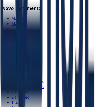
Novo Testamento
Mateus
Marcos
Lucas
João
Atos
Romanos
1 Coríntios
2 Coríntios
Gálatas
Efésios
Filipenses
Colossenses
1 Tessalonicenses
2 Tessalonicenses
1 Timóteo
2 Timóteo
Tito