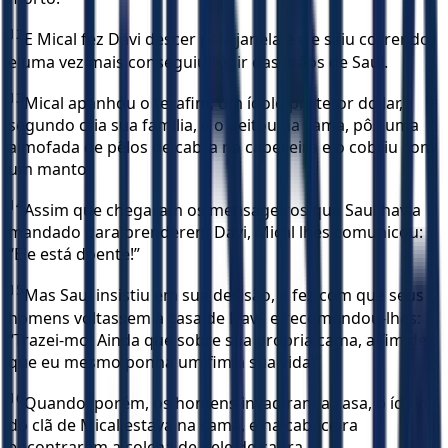
12
E Mical fez Davi descer pela janela e ele saiu correndo,
e uma vez mais conseguiu fugir das mãos de Saul.
13
Mical apanhou o terafim, um ídolo protetor do lar,
segundo cria sua família, e o deitou na cama, pôs uma
almofada de pêlos de cabra na cabeceira e o cobriu com
um manto.
14
Assim que chegaram os mensageiros que Saul havia
mandado para prenderem Davi, Mical lhes comunicou:
“Ele está doente!”
15
Mas Saul insistiu em sua decisão, e fez com que seus
homens voltassem à casa de Davi, e recomendou-lhes:
“Trazei-mo! Ainda que sobre sua própria cama, a fim de
que eu mesmo ponha um fim a sua vida!”
16
Quando, porém, os homens invadiram a casa, o ídolo
do clã de Mical estava na cama, e na cabeceira
encontraram a colcha de pele de cabra.