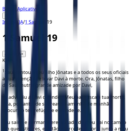
Baixar Aplicativo
☰
Início
/
KJA
/
1 Samuel
/
19
1 Samuel
19
16
A-
A+
KJA
1
Saul contou a seu filho Jônatas e a todos os seus oficiais
a sua intenção de levar Davi à morte. Ora, Jônatas, filho
de Saul, nutria grande amizade por Davi,
2
e advertiu a Davi dizendo: “Meu pai busca a tua morte.
Fica, portanto, de sobreaviso amanhã de manhã,
procura o teu refúgio e esconde-te.
3
Eu sairei e permanecerei ao lado do meu pai no campo
em que estiveres, e então intercederei por ti junto a meu