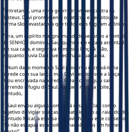
8
Entretanto, uma nova guerra irrompeu contra os
filisteus. Davi prontamente os atacou e derrotou de
forma tão devastadora que todos eles fugiram atônitos.
9
Ora, um espírito maligno mandado segundo a vontade
do SENHOR dominou Saul quando ele estava assentado
em sua casa, e segurava firme sua lança à mão,
enquanto ouvia Davi que dedilhava sua harpa.
10
Num dado momento Saul procurou encravá-lo na
parede com sua lança, mas Davi desviou-se e a lança
ficou encravada na parede. E Davi conseguiu sair
correndo e fugiu de Saul. Naquela mesma noite,
contudo,
11
Saul enviou alguns homens à casa de Davi com o
objetivo de vigiar sua casa e matá-lo logo ao raiar do dia.
Contudo Mical, a esposa de Davi, lhe deu este conselho:
“Se não escapas esta noite, amanhã serás um homem
morto!”