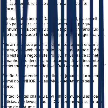
pai, saberei sobre o que ele planeja e depois te
informarei.”
4
Jônatas falou bem de Davi a seu pai Saul, e aconselhou:
“Não peque o rei contra o teu servo Davi, porque
nenhuma falta cometeu contra ti; pelo contrário, tudo o
que tem realizado tem sido de grande vantagem para ti.
5
Ele arriscou sua própria vida, matou aquele enorme
filisteu, e Yahweh deu a todo Israel uma grande vitória:
tu o viste e te regozijaste. Por que haverias de cometer
tamanho erro derramando o sangue de um inocente,
cometendo o pecado de levar Davi a morte sem motivo?”
6
Então Saul atendeu ao pedido de Jônatas e jurou em o
Nome do SENHOR, o Deus vivo, que Davi não seria
morto.
7
Então Jônatas chamou Davi e lhe comunicou as boas
notícias. Aí o levou a Saul, e Davi continuou a servir o rei
como de costume.