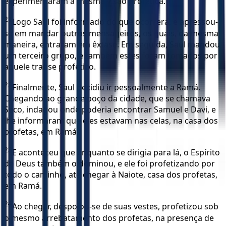
experimentaram a mesma visão profética.
21
Logo Saul foi informado do que ocorrera, e apressou-
se em mandar outros mensageiros, os quais, da mesma
maneira, entraram em êxtase. Em seguida, Saul mandou
um terceiro grupo, e também estes foram tomados por
aquele transe profético.
22
Finalmente, Saul decidiu ir pessoalmente a Ramá.
Chegando ao grande poço da cidade, que se chamava
Seco, indagou onde poderia encontrar Samuel e Davi, e
lhe informaram que eles estavam nas celas, na casa dos
profetas, em Ramá.
23
E aconteceu que enquanto se dirigia para lá, o Espírito
de Deus também o dominou, e ele foi profetizando por
todo o caminho, até chegar à Naiote, casa dos profetas,
em Ramá.
24
Ao chegar, despojou-se de suas vestes, profetizou sob
o mesmo arrebatamento dos profetas, na presença de