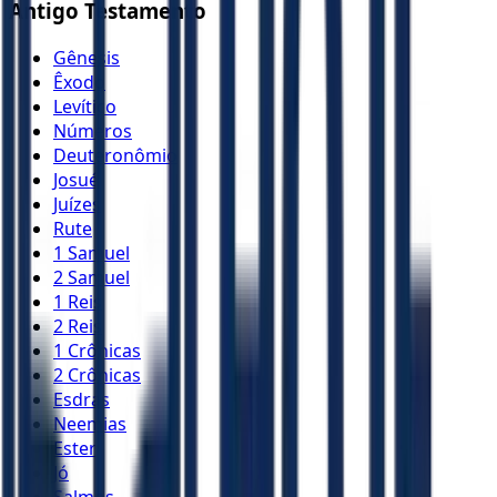
Antigo Testamento
Gênesis
Êxodo
Levítico
Números
Deuteronômio
Josué
Juízes
Rute
1 Samuel
2 Samuel
1 Reis
2 Reis
1 Crônicas
2 Crônicas
Esdras
Neemias
Ester
Jó