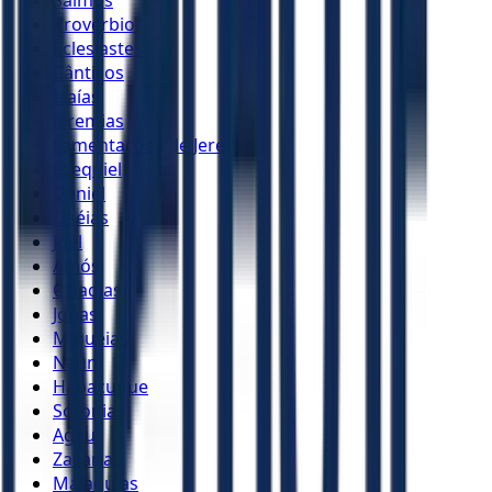
Salmos
Provérbios
Eclesiastes
Cânticos
Isaías
Jeremias
Lamentações de Jeremias
Ezequiel
Daniel
Oséias
Joel
Amós
Obadias
Jonas
Miquéias
Naum
Habacuque
Sofonias
Ageu
Zacarias
Malaquias