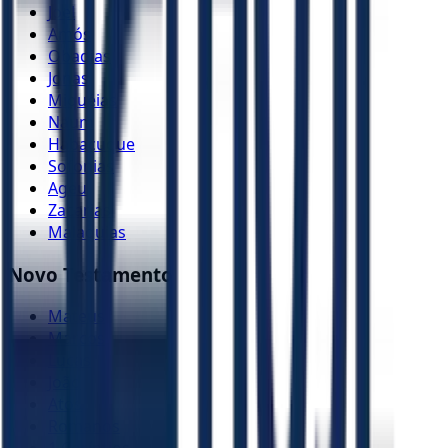
Joel
Amós
Obadias
Jonas
Miquéias
Naum
Habacuque
Sofonias
Ageu
Zacarias
Malaquias
Novo Testamento
Mateus
Marcos
Lucas
João
Atos
Romanos