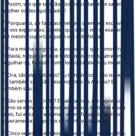
19
Assim, vós que sois tão lúcidos, certamente sabeis
acolher os desequilibrados!
20
Porquanto, de fato, acolheis até quem vos escraviza
ou vos explora, ou aqueles que sobre vós se exaltam, e
até mesmo suportais quem vos esbofeteia.
21
Para minha vergonha, devo admitir que fomos fracos.
Todavia, naquilo em que todos os outros se atrevem a
orgulhar-se, falando como louco, também eu me atrevo.
22
Ora, são eles hebreus? Eu também sou. São israelitas?
Eu também sou. São descendentes da Abraão? Eu
também sou.
23
São servos de Cristo? Eu ainda mais, me expresso
como se estivesse enlouquecido, pois trabalhei muito
mais, fui encarcerado mais vezes, fui açoitado mais
severamente em perigo de morte várias vezes.
24
Cinco vezes, recebi dos judeus trinta e nove açoites.