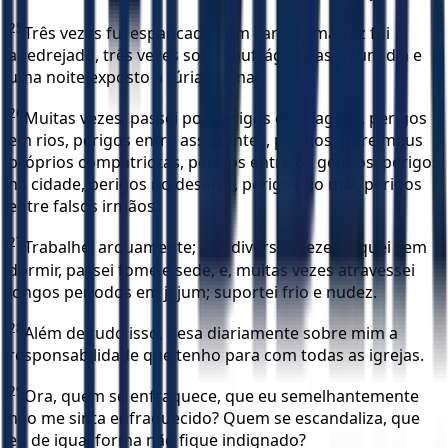
25
Três vezes fui espancado com varas, uma vez fui
apedrejado, três vezes sofri naufrágio, passei um dia e
uma noite exposto à fúria do mar.
26
Muitas vezes, passei por perigos em viagens, perigos
em rios, perigos entre assaltantes, perigos entre meus
próprios compatriotas, perigos entre os gentios, perigos
na cidade, perigos no deserto, perigos no mar, perigos
entre falsos irmãos.
27
Trabalhei arduamente; por diversas vezes, fiquei sem
dormir, passei fome e sede, e, muitas vezes atravessei
longos períodos em jejum; suportei frio e nudez.
28
Além de tudo isso, pesa diariamente sobre mim a
responsabilidade que tenho para com todas as igrejas.
29
Ora, quem se enfraquece, que eu semelhantemente
não me sinta enfraquecido? Quem se escandaliza, que
eu de igual forma não fique indignado?