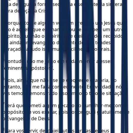
seja de alguma forma seduzida e se afaste da sincera e
pura devoção a Cristo.
4
Porquanto, se alguém vos tem pregado um Jesus que
não é aquele que ensinamos, ou se recebeis um outro
espírito, que não o Espírito que creio, terdes recebido,
ou ainda um evangelho diferente do que tendes
abraçado, a tudo isso muito facilmente, tolerais.
5
Contudo, não me julgo em nada inferior a esses
“eminentes apóstolos”.
6
Pois, ainda que não use de eloqüente oratória, no
entanto, não me falta conhecimento. Em verdade, nós
vos temos demonstrado isso em todo tipo de situação.
7
Será que cometi algum pecado ao humilhar-me com o
propósito de vos exaltar, pois vos preguei gratuitamente
o Evangelho de Deus?
8
Para vos servir, despojei outras igrejas de seus