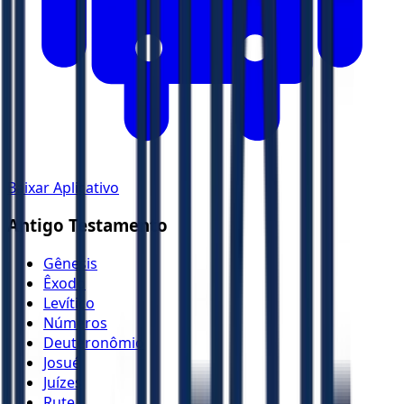
Baixar Aplicativo
Antigo Testamento
Gênesis
Êxodo
Levítico
Números
Deuteronômio
Josué
Juízes
Rute