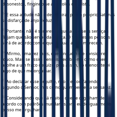
desonestos, fingindo-se apóstolos de Cristo.
14
E essa atitude não é de admirar, pois o próprio Satanás
se disfarça de anjo de luz.
15
Portanto, não é surpresa alguma que seus serviçais
finjam que são servos da justiça. O fim dessas pessoas
será de acordo com o que as suas ações merecem.
16
Afirmo, uma vez mais, que ninguém me considere
louco. Mas, se assim pensais, recebei-me como quem
acolhe a um fraco de juízo, pois assim, ao menos, terei
algo de que me orgulhar.
17
Ao declarar esse orgulho, não o estou fazendo
segundo o Senhor, mas como quem perdeu a sensatez.
18
Considerando que há muitos que se orgulham de
acordo com padrões mundanos, ora, eu de igual modo
posso me orgulhar.