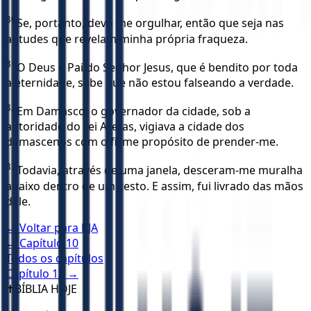
30
Se, portanto, devo me orgulhar, então que seja nas
atitudes que revelam minha própria fraqueza.
31
O Deus e Pai do Senhor Jesus, que é bendito por toda
a eternidade, sabe que não estou falseando a verdade.
32
Em Damasco, o governador da cidade, sob a
autoridade do rei Aretas, vigiava a cidade dos
damascenos com o firme propósito de prender-me.
33
Todavia, através de uma janela, desceram-me muralha
abaixo dentro de um cesto. E assim, fui livrado das mãos
dele.
← Voltar para
KJA
← Capítulo
10
Todos os capítulos
Capítulo
12
→
✝️
BÍBLIA HOJE