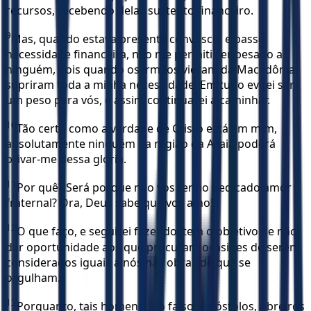
recursos, recebendo delas sustento financeiro.
9
Mas, quando estava presente convosco, e passei
necessidade financeira, não me permiti ser pesado a
ninguém, pois quando os irmãos vieram da Macedônia,
supriram toda a minha necessidade. Em tudo evitei ser
um peso para vós, e assim continuarei a caminhar.
10
Tão certo como a verdade de Cristo está em mim,
absolutamente ninguém na região da Acaia poderá
privar-me dessa glória.
11
Por quê? Será porque não vos tenho dedicado amor
fraternal? Ora, Deus sabe que vos amo!
12
O que faço, e seguirei fazendo, tem o objetivo de não
dar oportunidade aos que procuram ocasiões de serem
considerados iguais a nós nas obras de que se
orgulham.
13
Porquanto, tais homens são falsos apóstolos, obreiros