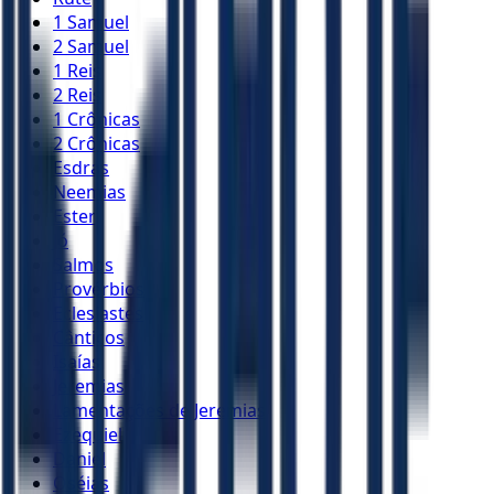
1 Samuel
2 Samuel
1 Reis
2 Reis
1 Crônicas
2 Crônicas
Esdras
Neemias
Ester
Jó
Salmos
Provérbios
Eclesiastes
Cânticos
Isaías
Jeremias
Lamentações de Jeremias
Ezequiel
Daniel
Oséias