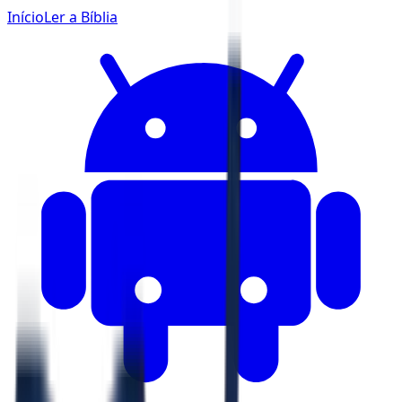
Início
Ler a Bíblia