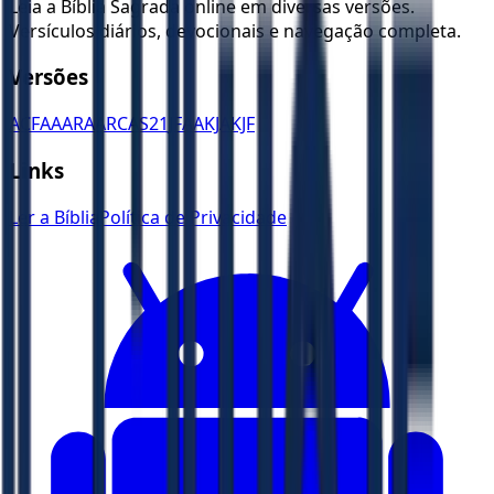
Leia a Bíblia Sagrada online em diversas versões.
Versículos diários, devocionais e navegação completa.
Versões
ACF
AA
ARA
ARC
AS21
JFAA
KJA
KJF
Links
Ler a Bíblia
Política de Privacidade