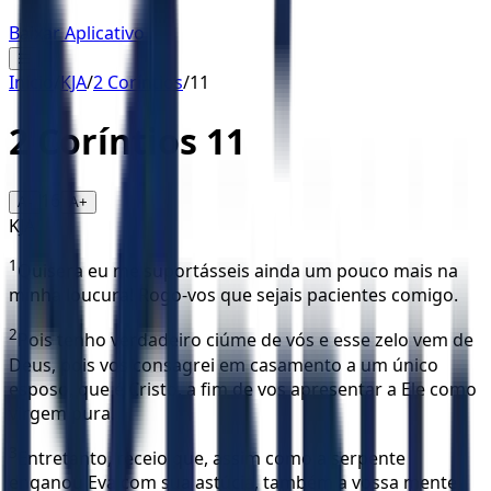
Baixar Aplicativo
☰
Início
/
KJA
/
2 Coríntios
/
11
2 Coríntios
11
16
A-
A+
KJA
1
Quisera eu me suportásseis ainda um pouco mais na
minha loucura! Rogo-vos que sejais pacientes comigo.
2
Pois tenho verdadeiro ciúme de vós e esse zelo vem de
Deus, pois vos consagrei em casamento a um único
esposo, que é Cristo, a fim de vos apresentar a Ele como
virgem pura.
3
Entretanto, receio que, assim como a serpente
enganou Eva com sua astúcia, também a vossa mente