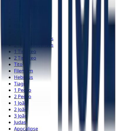
1 Coríntios
2 Coríntios
Gálatas
Efésios
Filipenses
Colossenses
1 Tessalonicenses
2 Tessalonicenses
1 Timóteo
2 Timóteo
Tito
Filemom
Hebreus
Tiago
1 Pedro
2 Pedro
1 João
2 João
3 João
Judas
Apocalipse