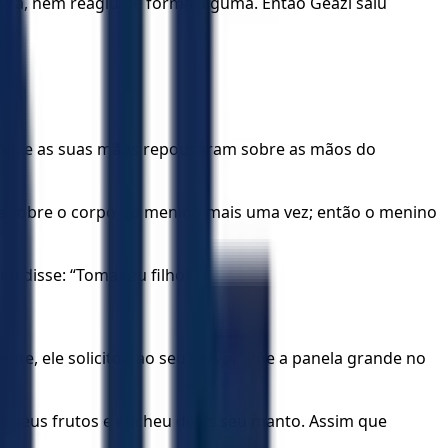
vra, nem reagiu de forma alguma. Então Geazi saiu
ino, e as suas mãos repousaram sobre as mãos do
se sobre o corpo do menino mais uma vez; então o menino
 disse: “Toma teu filho!”
ente, ele solicitou ao seu servo: “Põe a panela grande no
e seus frutos e encheu deles seu manto. Assim que