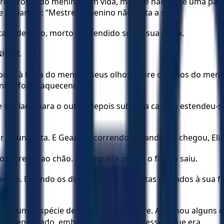
re o rosto do menino sem vida, mas ele não disse uma pala
 exclamou: “Mestre, o menino não volta a si!”
ava deitado, morto e estendido sobre sua cama.
ENHOR.
boca à boca do menino, seus olhos sobre os olhos do men
nino foi se aquecendo.
e um lado para o outro; depois subiu na cama e estendeu-
sunamita. E Geazi foi correndo. Quando ela chegou, Eliseu
osto rente ao chão. Em seguida pegou o filho e saiu.
egião. Estando os discípulos dos profetas sentados à sua fr
ou uma espécie de trepadeira silvestre. Apanhou alguns d
ão do ensopado, embora ninguém soubesse o que era.