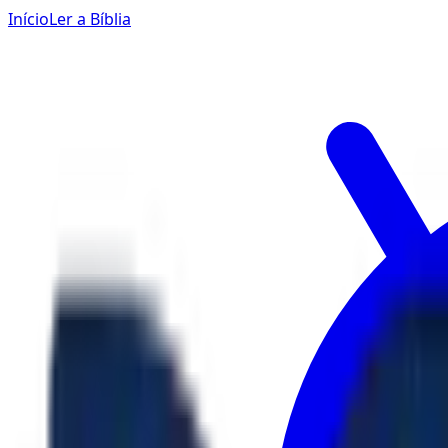
Início
Ler a Bíblia