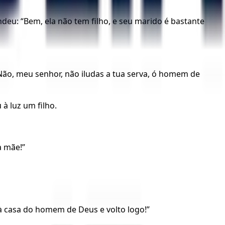
deu: “Bem, ela não tem filho, e seu marido é bastante
“Não, meu senhor, não iludas a tua serva, ó homem de
à luz um filho.
a mãe!”
 casa do homem de Deus e volto logo!”