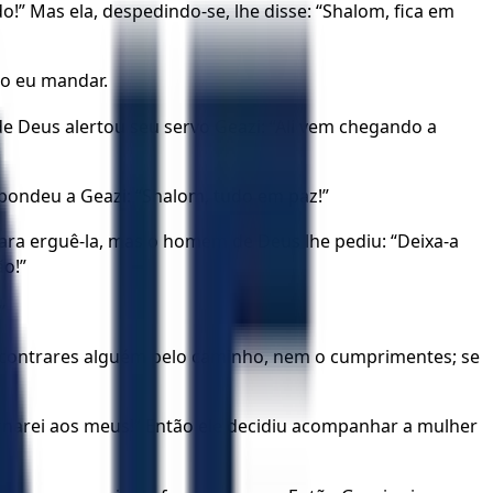
!” Mas ela, despedindo-se, lhe disse: “Shalom, fica em
do eu mandar.
 Deus alertou seu servo Geazi: “Ali vem chegando a
espondeu a Geazi: “Shalom, tudo em paz!”
ra erguê-la, mas o homem de Deus lhe pediu: “Deixa-a
ão!”
”
encontrares alguém pelo caminho, nem o cumprimentes; se
ornarei aos meus!” Então ele decidiu acompanhar a mulher