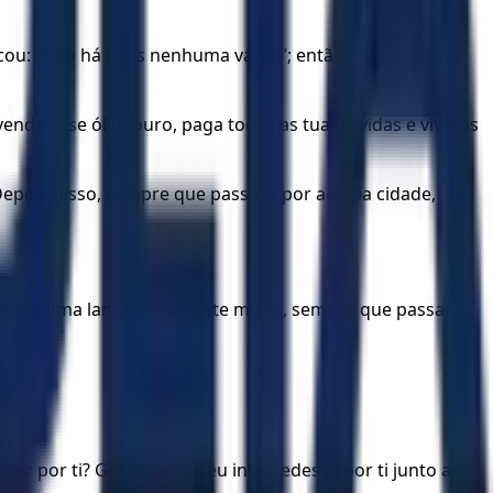
icou: “Não há mais nenhuma vazia!”; então aquele azeite
ende esse óleo puro, paga todas as tuas dívidas e viverás
Depois disso, sempre que passava por aquela cidade, ele
deira e uma lamparina. Deste modo, sempre que passar
er por ti? Gostaria que eu intercedesse por ti junto ao