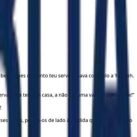
, e bem sabes o quanto teu servo amava com zelo a Yahweh.
erva nada tem em casa, a não ser uma vasilha com azeite!”
!
 esses vasos, pondo-os de lado à medida que forem ficando