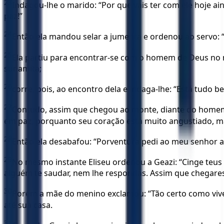
23
Indagou-lhe o marido: “Por que vais ter com ele hoje ai
paz!”
24
Então ela mandou selar a jumenta e ordenou ao servo:
25
Ela partiu para encontrar-se com o homem de Deus no m
sunamita;
26
corre, pois, ao encontro dela e indaga-lhe: “Está tudo 
27
Contudo, assim que chegou ao monte, diante do homem 
em paz, porquanto seu coração está muito angustiado, mas
28
Então ela desabafou: “Porventura pedi ao meu senhor a
29
No mesmo instante Eliseu ordenou a Geazi: “Cinge teus
alguém te saudar, nem lhe respondas. Assim que chegares
30
Porém a mãe do menino exclamou: “Tão certo como vive 
até sua casa.
31