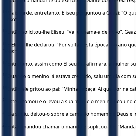
rei ou ao comandante do exército?” Diante do que ela res
14
Mais tarde, entretanto, Eliseu perguntou a Geazi: “O q
idoso”.
15
Então solicitou-lhe Eliseu: “Vai e chama-a de novo”. Geaz
16
E Eliseu lhe declarou: “Por volta desta época, no ano q
Deus!”
17
Entretanto, assim como Eliseu lhe afirmara, a mulher su
18
Quando o menino já estava crescido, saiu um dia com se
19
Então ele gritou ao pai: “Minha cabeça! Ai que dor na c
20
Este o tomou e o levou a sua mãe; e o menino ficou no c
21
Ela subiu, deitou-o sobre a cama do homem de Deus e, de
22
Então mandou chamar o marido e suplicou-lhe: “Manda-