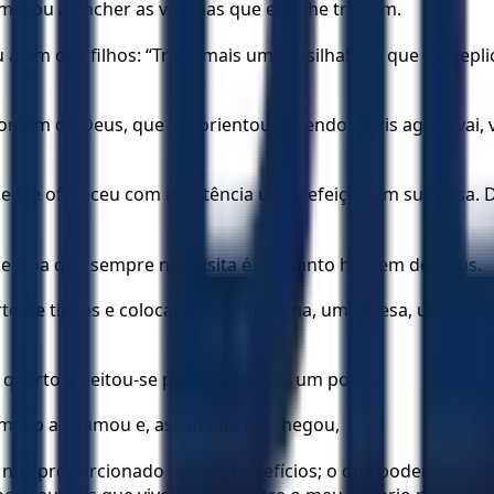
omeçou a encher as vasilhas que eles lhe traziam.
a um dos filhos: “Traze mais uma vasilha!” Ao que ele repl
mem de Deus, que lhe orientou, dizendo: “Pois agora vai, v
ue lhe ofereceu com insistência uma refeição em sua casa. 
a pessoa que sempre nos visita é um santo homem de Deus.
arto de tijolos e colocar nele uma cama, uma mesa, uma ca
u quarto e deitou-se para descansar um pouco.
moço a chamou e, assim que ela chegou,
 nos proporcionado muitos benefícios; o que poderíamos faz