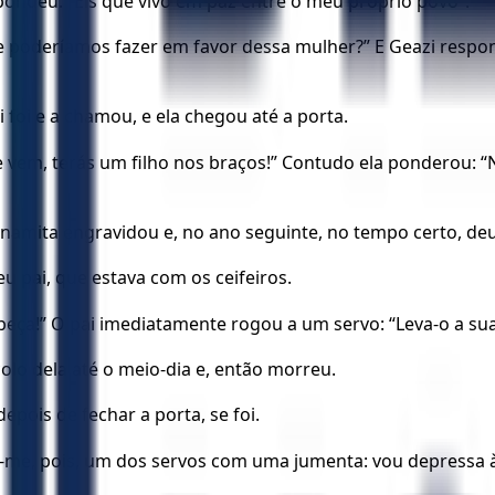
pondeu: “Eis que vivo em paz entre o meu próprio povo”.
ue poderíamos fazer em favor dessa mulher?” E Geazi respon
i foi e a chamou, e ela chegou até a porta.
ue vem, terás um filho nos braços!” Contudo ela ponderou: 
namita engravidou e, no ano seguinte, no tempo certo, deu 
u pai, que estava com os ceifeiros.
abeça!” O pai imediatamente rogou a um servo: “Leva-o a su
olo dela até o meio-dia e, então morreu.
pois de fechar a porta, se foi.
me, pois, um dos servos com uma jumenta: vou depressa à