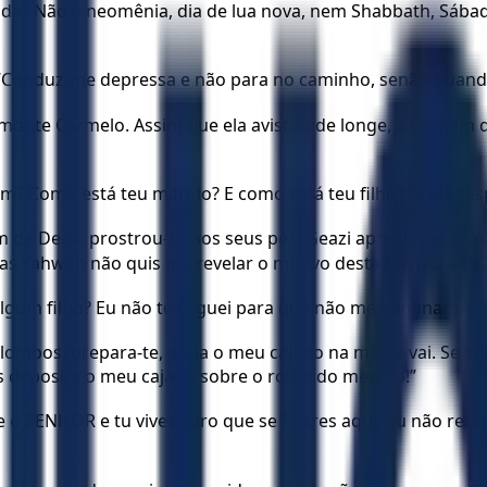
nda? Não é neomênia, dia de lua nova, nem Shabbath, Sábado
 “Conduz-me depressa e não para no caminho, senão quan
onte Carmelo. Assim que ela avistou de longe, o homem de
bem? Como está teu marido? E como está teu filho?” E ela r
de Deus, prostrou-se aos seus pés. Geazi aproximou-se pa
 Yahweh não quis me revelar o motivo desta terrível afliç
lgum filho? Eu não te roguei para que não me enganasses?
 lombos, prepara-te, pega o meu cajado na mão e vai. Se 
 deposita o meu cajado sobre o rosto do menino!”
o SENHOR e tu vives, juro que se ficares aqui, eu não ret