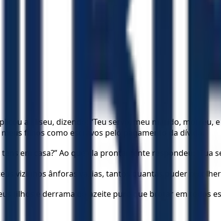
uplicou a Eliseu, dizendo: “Teu servo, meu marido, morreu
 meus filhos como escravos pelo pagamento da dívida.
ue tens em casa?” Ao que ela prontamente respondeu: “Tua s
eus vizinhos ânforas vazias, tantos quantas puder recolher
e teus filhos e derrama do azeite puro que brotar em todos