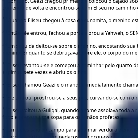
Contudo, Geazi chegou primeiro e colocou o cajado sob
correndo de volta e encontrou-se com Eliseu no caminho e
32
Quando Eliseu chegou à casa da sunamita, o menino est
33
Então ele entrou, fechou a porta e orou a Yahweh, o S
34
Em seguida deitou-se sobre o menino, encostando sua 
menino. Enquanto se debruçava sobre ele, o corpo do me
35
Eliseu levantou-se e começou a caminhar pelo quarto d
espirrou sete vezes e abriu os olhos.
36
Eliseu chamou Geazi e o mandou imediatamente chamar a 
37
Ele entrou, prostrou-se a seus pés, curvando-se com o r
38
Eliseu voltou a Guilgal, quando a fome assolava toda a r
fogo e prepara uma sopa para os irmãos profetas”.
39
Um deles saiu ao campo para apanhar verdura e encontr
retornou, cortou-os em pedaços e colocou-os no caldeir