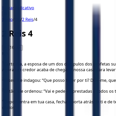
Baixar Aplicativo
☰
Início
/
KJA
/
2 Reis
/
4
2 Reis
4
16
A-
A+
KJA
1
Certo dia, a esposa de um dos discípulos dos profetas s
Agora um credor acaba de chegar à nossa casa para levar
2
Eliseu lhe indagou: “Que posso fazer por ti? Dize-me, q
3
Então, ele ordenou: “Vai e pede emprestadas a todos os t
4
Depois entra em tua casa, fecha a porta atrás de ti e d
cheios”.