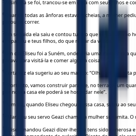
5
Assim ela se foi, trancou-se em casa com seus filhos e c
6
Quando todas as ânforas estavam cheias, a mulher pediu 
parou de correr.
7
Em seguida ela saiu e contou tudo o que se passara ao ho
em paz, tu e teus filhos, do que restar da venda.”
8
Um dia Eliseu foi a Suném, onde vivia uma mulher rica q
parava para visitá-la e comer alguma coisa.
9
Certa vez ela sugeriu ao seu marido: “Olha: sei que est
10
Portanto, vamos construir para ele, no terraço, um qu
por nossa casa ele poderá se hospedar nele”.
11
Um dia, quando Eliseu chegou a essa casa, subiu ao se
12
Mandou seu servo Geazi chamar a mulher sunamita. O 
13
Eliseu mandou Geazi dizer-lhe: “Tu tens sido generosa e