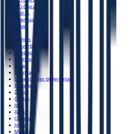
2 Crônicas
Esdras
Neemias
Ester
Jó
Salmos
Provérbios
Eclesiastes
Cânticos
Isaías
Jeremias
Lamentações de Jeremias
Ezequiel
Daniel
Oséias
Joel
Amós
Obadias
Jonas
Miquéias