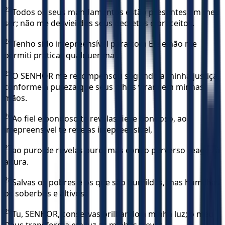
23
Todos os seus mandamentos estão presentes em meu
ser; não me desviei dos seus decretos e preceitos.
24
Tenho sido irrepreensível para com Ele e não me
permiti praticar qualquer mal.
25
O SENHOR me recompensou segundo a minha justiça,
conforme a pureza que seus olhos viram em minhas
mãos.
26
Ao fiel e bondoso te revelas fiel e bondoso, ao
irrepreensível te revelas irrepreensível,
27
ao puro de revelas puro, mas com o perverso reages à
altura.
28
Salvas os pobres e os que são humildes, mas humilhas
os soberbos e altivos.
29
Tu, SENHOR, conservas brilhando a minha luz; o meu