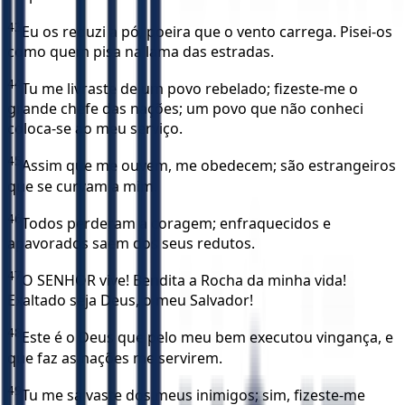
43
Eu os reduzi a pó, poeira que o vento carrega. Pisei-os
como quem pisa na lama das estradas.
44
Tu me livraste de um povo rebelado; fizeste-me o
grande chefe das nações; um povo que não conheci
coloca-se ao meu serviço.
45
Assim que me ouvem, me obedecem; são estrangeiros
que se curvam a mim.
46
Todos perderam a coragem; enfraquecidos e
apavorados saem dos seus redutos.
47
O SENHOR vive! Bendita a Rocha da minha vida!
Exaltado seja Deus, o meu Salvador!
48
Este é o Deus que pelo meu bem executou vingança, e
que faz as nações me servirem.
49
Tu me salvaste dos meus inimigos; sim, fizeste-me