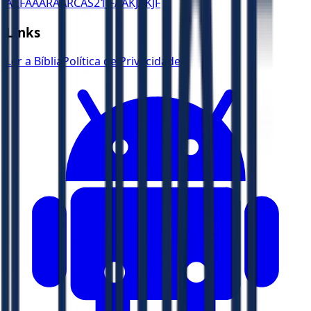
ACF
AA
ARA
ARC
AS21
JFAA
KJA
KJF
Links
Ler a Bíblia
Política de Privacidade