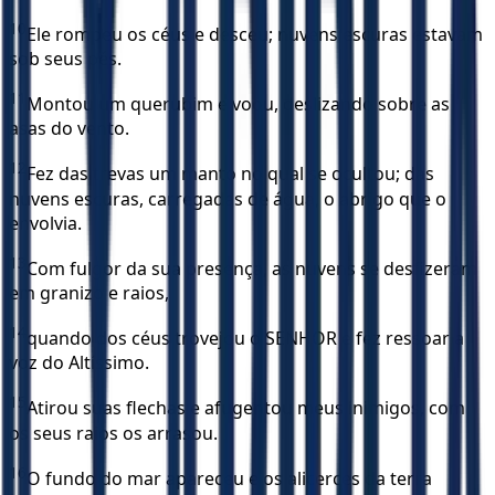
10
Ele rompeu os céus e desceu; nuvens escuras estavam
sob seus pés.
11
Montou um querubim e voou, deslizando sobre as
asas do vento.
12
Fez das trevas um manto no qual se ocultou; das
nuvens escuras, carregadas de água, o abrigo que o
envolvia.
13
Com fulgor da sua presença, as nuvens se desfizeram
em granizo e raios,
14
quando dos céus trovejou o SENHOR e fez ressoar a
voz do Altíssimo.
15
Atirou suas flechas e afugentou meus inimigos, com
os seus raios os arrasou.
16
O fundo do mar apareceu e os alicerces da terra