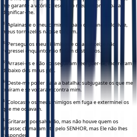
me garante a vitória; desces ao meu encontro para
dignificar-me.
37
Aplainaste o meu caminho, para que, andando livre,
meus tornozelos não se torçam.
38
Persegui os meus inimigos e os alcancei; e não
regressei enquanto não foram destruídos.
39
Arrasei-os e não conseguiram reerguer-se; morreram
debaixo dos meus pés.
40
Deste-me poder para a batalha; subjugaste os que me
traíram e se voltaram contra mim.
41
Colocaste os meus inimigos em fuga e exterminei os
que me odiavam.
42
Gritaram por salvação, mas não houve quem os
livrasse; clamaram até pelo SENHOR, mas Ele não lhes
respondeu.