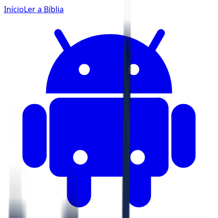
Início
Ler a Bíblia