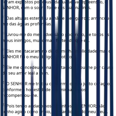
foram expostos por causa da tua serva repreensão, ó
SENHOR, com o sopro forte das tuas narinas.
17
Das alturas estendeu a mão e me agarrou; arrancou-
me das águas profundas.
18
Livrou-me do meu adversário poderoso, de todos os
meus inimigos, muito mais fortes do que eu.
19
Eles me atacaram no dia da minha infelicidade, mas o
SENHOR foi o meu abrigo e protetor.
20
Ele me concedeu plena libertação; livrou-me por causa
do seu amor leal a mim.
21
O SENHOR me tratou conforme o meu justo coração;
conforme a honestidade das minhas mãos,
recompensou-me.
22
Pois tenho andado nos caminhos do SENHOR; não
tenho agido como ímpio, afastando-me do meu Deus.