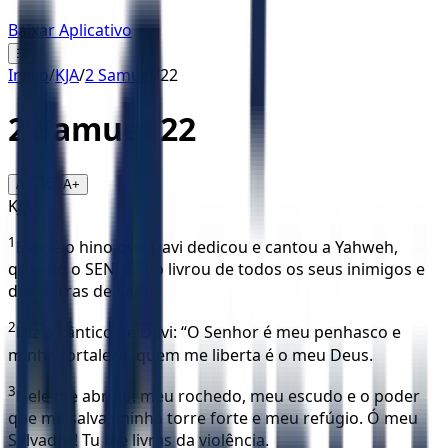
Baixar Aplicativo
☰
Início
/
KJA
/
2 Samuel
/
22
2 Samuel
22
16
A-
A+
KJA
1
Este é o hino que Davi dedicou e cantou a Yahweh,
quando o SENHOR o livrou de todos os seus inimigos e
das garras de Saul.
2
Diz o cântico de Davi: “O Senhor é meu penhasco e
minha fortaleza, quem me liberta é o meu Deus.
3
Nele me abrigo: meu rochedo, meu escudo e o poder
que me salva, minha torre forte e meu refúgio. Ó meu
Salvador! Tu me livras da violência.