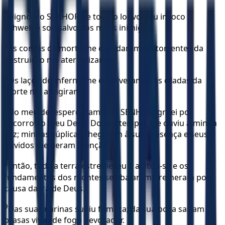
4
Digno é o SENHOR de todo o louvor; eu invoco a
Yahweh e sou salvo dos meus inimigos.
5
As cordas da morte me enredaram; as torrentes da
destruição me aterrorizaram.
6
Os laços do inferno me envolveram, e as ciladas da
morte me atingiram.
7
No meu desespero clamei ao SENHOR; gritei por
socorro ao meu Deus. Do seu templo. Ele ouviu a minha
voz; minhas súplicas chegaram à sua presença e seus
ouvidos me deram atenção.
8
Então, toda a terra estremeceu e agitou-se e os
fundamentos dos montes se abalaram; tremeram por
causa da ira de Deus.
9
Das suas narinas subiu fumaça; da sua boca saíram
brasas vivas de fogo devorador.