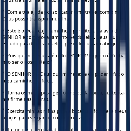
Deus transforma em luz as minhas trevas.
30
Com a tua ajuda posso atacar uma tropa; com o meu
Deus posso transpor muralhas.
31
Este é o Deus cujo caminho é perfeito; a palavra do
SENHOR é comprovadamente verdadeira. Deus é um
escudo para todos aqueles que nele buscam abrigo.
32
Pois quem é Deus além do SENHOR? E quem é Rocha a
não ser o nosso Deus?
33
O SENHOR é o Deus que me reveste de poder e faz o
meu caminho perfeito.
34
Torna os meus pés ágeis como os da corça, sustenta-
me firme nas alturas.
35
Exercita minhas mãos para a batalha e fortalece meus
braços para vergar o arco de bronze.
36
Tu me dás o teu escudo da salvação; tua mão direita