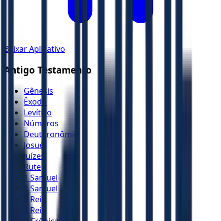
Baixar Aplicativo
Antigo Testamento
Gênesis
Êxodo
Levítico
Números
Deuteronômio
Josué
Juízes
Rute
1 Samuel
2 Samuel
1 Reis
2 Reis
1 Crônicas