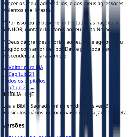
vencer os meus adversários, e dos meus agressores
violentos me livraste.
50
Por isso, eu te bendirei entre todas as nações, ó
SENHOR; cantarei louvores ao teu santo Nome.
51
Deus dá grandes vitórias ao seu rei; e age por seu
Ungido com amor fiel, por Davi e por toda a sua
descendência, para sempre.
← Voltar para
KJA
← Capítulo
21
Todos os capítulos
Capítulo
23
→
✝️
BÍBLIA HOJE
Leia a Bíblia Sagrada online em diversas versões.
Versículos diários, devocionais e navegação completa.
Versões