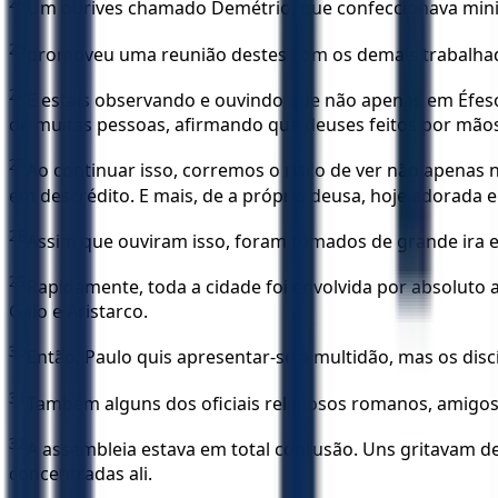
24
Um ourives chamado Demétrio, que confeccionava miniat
25
promoveu uma reunião destes com os demais trabalhador
26
E estais observando e ouvindo que não apenas em Éfeso
de muitas pessoas, afirmando que deuses feitos por mão
27
Ao continuar isso, corremos o risco de ver não apenas 
em descrédito. E mais, de a própria deusa, hoje adorada e
28
Assim que ouviram isso, foram tomados de grande ira e
29
Rapidamente, toda a cidade foi envolvida por absoluto 
Gaio e Aristarco.
30
Então, Paulo quis apresentar-se à multidão, mas os disc
31
Também alguns dos oficiais religiosos romanos, amigos
32
A assembleia estava em total confusão. Uns gritavam d
concentradas ali.