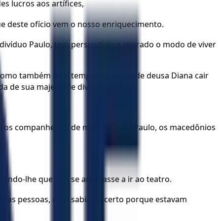
 lucros aos artífices,
e deste ofício vem o nosso enriquecimento.
divíduo Paulo, tem persuadido e alterado o modo de viver
, como também de o templo de a grande deusa Diana cair
da de sua majestade divina”.
do os companheiros de ministério de Paulo, os macedônios
ndo-lhe que não se arriscasse a ir ao teatro.
e das pessoas, nem sabia ao certo porque estavam