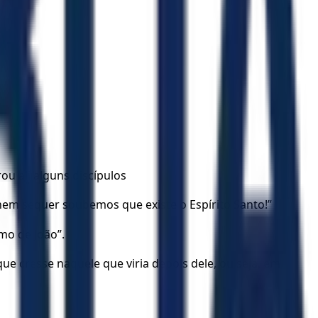
ou ali alguns discípulos
 nem sequer soubemos que existe o Espírito Santo!”
mo de João”.
ue cresse naquele que viria depois dele, ou seja, em