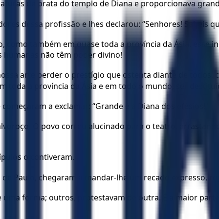
uras de prata do templo de Diana e proporcionava grandes
es dessa profissão e lhes declarou: “Senhores! Sabeis qu
, como também em quase toda a província da Ásia, esse in
s humanas não têm poder divino!
nossa arte perder o prestígio que ostenta diante de todos
m toda a província da Ásia e em todo o mundo, ser destituí
 começaram a exclamar: “Grande é a Diana dos efésios!”
alvoroço. O povo correu alucinado para o teatro, arrastan
ípulos o contiveram.
 de Paulo, chegaram a mandar-lhe um recado expresso, roga
e uma forma; outros, protestavam de outra. E a maior part