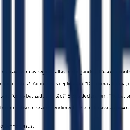
o atravessou as regiões altas, e chegando a Éfeso, encontr
m que crestes?” Ao que eles replicaram: “De forma alguma,
ismo fostes batizados, então?” E eles declararam: “No batis
o foi um batismo de arrependimento. Ele ordenava ao povo q
o Senhor Jesus.