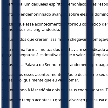
15
Certo dia, um daqueles espíritos demoníacos lhes respon
16
Então o endemoninhado avançou sobre eles, os dominou
17
Assim que esse acontecimento se tornou conhecido de 
Senhor Jesus era engrandecido.
18
Muitos dos que creram, assim que chegavam, começavam
19
Da mesma forma, muitos dos que haviam se dedicado ao
preços, chegou-se à estimativa de que o valor total equiva
20
E assim, a Palavra do Senhor era grandemente propaga
21
Passados esses acontecimentos, Paulo decidiu, no seu es
necessário igualmente que eu veja Roma”.
22
E, enviando à Macedônia dois dos seus cooperadores, Ti
23
Naquele tempo aconteceu grande alvoroço por causa 