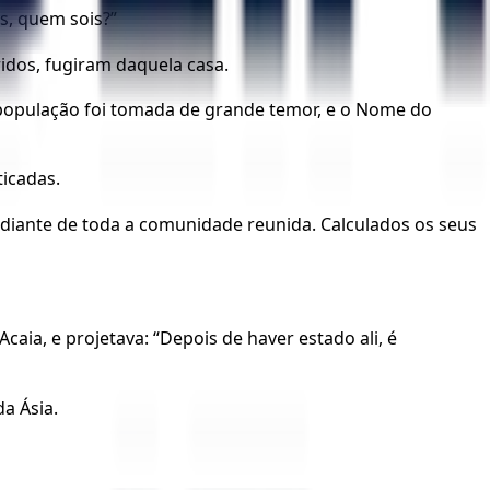
s, quem sois?”
idos, fugiram daquela casa.
população foi tomada de grande temor, e o Nome do
icadas.
diante de toda a comunidade reunida. Calculados os seus
aia, e projetava: “Depois de haver estado ali, é
a Ásia.