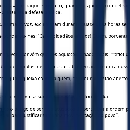
 causador daquele tumulto, quando os judeus o impeliram pa
xpressar sua defesa pública.
s, a uma só voz, exclamaram durante quase duas horas sem 
 e ponderou-lhes: “Caros cidadãos efésios! Quem, porventu
egáveis, convém que vos aquieteis e nada façais irrefleti
drões de templos, nem tampouco blasfemaram contra nossa
m alguma queixa contra alguém, os tribunais estão abertos
er decidido em assembleia regular, conforme a lei.
s o perigo de sermos acusados de perturbar a ordem públi
legar para justificar tamanha movimentação do povo”.