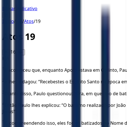
Baixar Aplicativo
☰
Início
/
KJA
/
Atos
/
19
Atos
19
16
A-
A+
KJA
1
E aconteceu que, enquanto Apolo estava em Corinto, Paul
2
e lhes indagou: “Recebestes o Espírito Santo na época e
3
Diante disso, Paulo questionou: “Ora, em que tipo de bat
4
Então Paulo lhes explicou: “O batismo realizado por Joã
Jesus!”
5
E, compreendendo isso, eles foram batizados no Nome d