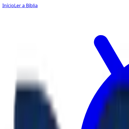
Início
Ler a Bíblia