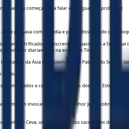
ito Santo e começaram a falar em línguas e a profetizar.
, onde pregava com ousadia e poder, dissertando com eloq
stavam petrificados e descrentes, e passaram a falar mal
ou a ensinar diariamente na escola de Tirano.
 habitantes da Ásia pudessem ouvir a Palavra do Senhor, t
 Paulo,
sava eram levados e colocados sobre os doentes. Estes era
mo, tentaram invocar o Nome do Senhor Jesus sobre os tom
eu chamado Ceva, um dos chefes dos sacerdotes dos judeus