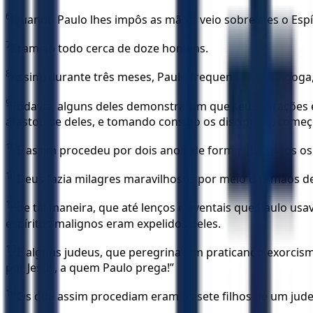
6
Quando Paulo lhes impôs as mãos, veio sobre eles o Espír
7
Eram ao todo cerca de doze homens.
8
Assim, durante três meses, Paulo frequentou a sinagoga
9
Todavia, alguns deles demonstraram que seus corações e
afastou-se deles, e tomando consigo os discípulos, começ
10
E assim procedeu por dois anos, de forma que todos os
11
Deus fazia milagres maravilhosos por meio das mãos de
12
de tal maneira, que até lenços e aventais que Paulo u
espíritos malignos eram expelidos deles.
13
E alguns judeus, que peregrinavam praticando exorcis
por Jesus, a quem Paulo prega!”
14
Os que assim procediam eram os sete filhos de um jud