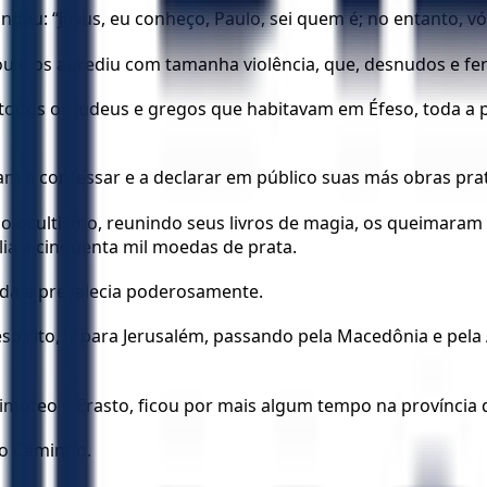
deu: “Jesus, eu conheço, Paulo, sei quem é; no entanto, vó
 e os agrediu com tamanha violência, que, desnudos e fer
todos os judeus e gregos que habitavam em Éfeso, toda a 
 a confessar e a declarar em público suas más obras prat
 ocultismo, reunindo seus livros de magia, os queimaram 
lia a cinquenta mil moedas de prata.
da e prevalecia poderosamente.
pírito, ir para Jerusalém, passando pela Macedônia e pela Ac
móteo e Erasto, ficou por mais algum tempo na província d
do Caminho.