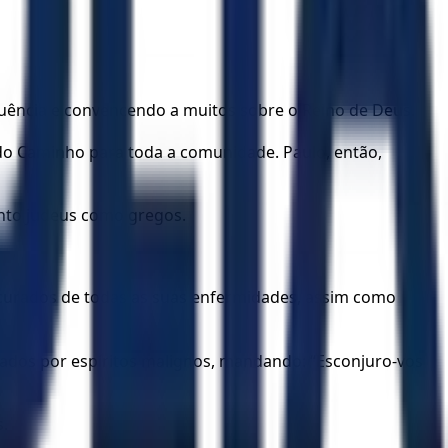
uência e convencendo a muitos sobre o Reino de Deus.
 do Caminho para toda a comunidade. Paulo, então,
anto judeus como gregos.
m curados de todas as suas enfermidades, assim como
ados por espíritos malignos, mandando: “Esconjuro-vos
.