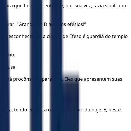
ra que fosse à frente. Ele, por sua vez, fazia sinal com
parar: “Grande é a Diana dos efésios!”
ra, desconhece que a cidade de Éfeso é guardiã do templo
damente.
 deusa.
, e há procônsules para isso. Eles que apresentem suas
ca, tendo em vista o tumulto ocorrido hoje. E, neste