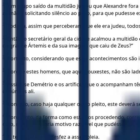
33
Um grupo saído da multidão julgou que Alexandre fora o
as mãos, solicitando silêncio ao povo, para que pudesse e
34
Todavia, assim que perceberam que ele era judeu, todo
35
Então, o secretário geral da cidade acalmou a multidão
da grande Ártemis e da sua imagem que caiu de Zeus?”
36
Portanto, considerando que estes acontecimentos são in
37
Porque estes homens, que aqui trouxestes, não são la
38
Assim, se Demétrio e os artífices que o acompanham tê
denúncias ali.
39
Contudo, caso haja qualquer outro pleito, este deverá s
40
Porquanto, da forma como estamos procedendo, corremo
caso, não nos haveria motivo razoável que pudéssemos a
41
E, tendo dito isso, desfez a assembleia.