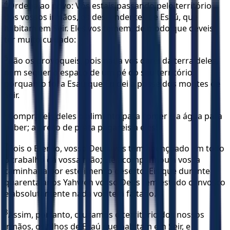
4
Ordena ao povo: Vós estais passando pelo território
dos vossos irmãos, os descendentes de Esaú, que
habitam em Seir. Eles vos temem, de modo que deveis
ter muito cuidado:
5
não os provoqueis, pois nada vos darei da terra deles,
nem sequer o espaço de um pé do seu território,
porquanto foi a Esaú que Eu dei a posse dos montes de
Seir.
6
Comprareis deles o alimento para comer e a água para
beber; a preço de prata pagareis a eles!’
7
Pois o Eterno, vosso Deus, vos tem abençoado em todo
o trabalho da vossa mão; Ele acompanhou a vossa
caminhada por este imenso deserto. Eis que durante
quarenta anos Yahweh vosso Deus tem estado convosco
e absolutamente nada vos tem faltado.
8
Assim, portanto, cruzamos o território dos nossos
irmãos, os filhos de Esaú que habitam em Seir, e