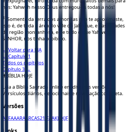
inexpugnável, fortificada com muros altos demais para
nós: Yahweh nosso Deus entregou-as todas a nós!
37
Somente da terra dos amonitas não te aproximaste,
isto é, de toda a área do vale do Jaboque, e das cidades
da região montanhosa, e de tudo o que Yahweh, o
SENHOR, nos tinha proibido.
← Voltar para
KJA
← Capítulo
1
Todos os capítulos
Capítulo
3
→
✝️
BÍBLIA HOJE
Leia a Bíblia Sagrada online em diversas versões.
Versículos diários, devocionais e navegação completa.
Versões
ACF
AA
ARA
ARC
AS21
JFAA
KJA
KJF
Links