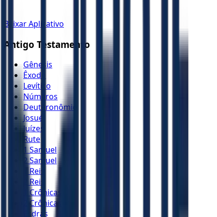
Baixar Aplicativo
Antigo Testamento
Gênesis
Êxodo
Levítico
Números
Deuteronômio
Josué
Juízes
Rute
1 Samuel
2 Samuel
1 Reis
2 Reis
1 Crônicas
2 Crônicas
Esdras