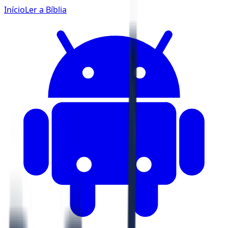
Início
Ler a Bíblia