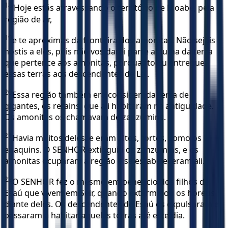
18
‘Hoje estás atravessando o território de Moabe, pela
região de Ar,
19
e te aproximas da fronteira dos amonitas. Não sejais
hostis a eles, pois não vos darei parte alguma da terra
que pertence aos amonitas, porquanto Eu entreguei
essas terras aos descendentes de Ló’.
20
Essa região também era considerada terra de
gigantes, os refains, que ali habitaram na antiguidade.
Os amonitas os chamavam de zanzumins.
21
Havia muitos deles, e eram altos, fortes, como os
enaquins. O SENHOR extinguiu os zanzumins, e os
amonitas ocuparam a região e se estabeleceram ali.
22
O SENHOR fez o mesmo em benefício dos filhos de
Esaú que vivem em Seir, quando exterminou os horeus
diante deles. Os descendentes de Esaú os expulsaram e
passaram a habitar aquelas terras até este dia.