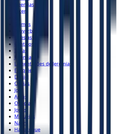
Neemias
Ester
Jó
Salmos
Provérbios
Eclesiastes
Cânticos
Isaías
Jeremias
Lamentações de Jeremias
Ezequiel
Daniel
Oséias
Joel
Amós
Obadias
Jonas
Miquéias
Naum
Habacuque