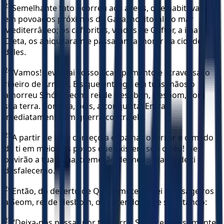
23
Semelhante fato ocorreu aos aveus, que habitavam
em povoados próximos de Gaza, no litoral do mar
Mediterrâneo; os caftoritas, vindos de Gaftor, a ilha de
Creta, os aniquilaram e passaram a morar na cidade
deles.
24
‘Vamos! Levantai vosso acampamento e atravessai o
ribeiro de Arnom. Eis que entrego em tuas mãos o
amorreu Sihón, Seom, rei de Heshbón, Hesbom, com
sua terra. Começa, pois, a conquista! Entra
imediatamente em guerra contra ele.
25
A partir de hoje começo a espalhar o terror e o medo
de ti em meio aos povos que existem sob o céu! Eles
ouvirão a tua fama, tremerão de medo diante de ti e
desfalecerão.’
26
Então, do deserto de Quedemote enviei mensageiros
a Seom, rei de Hesbom, oferecendo paz e solicitando:
27
“Deixa-nos passar por tua terra. Seguiremos somente