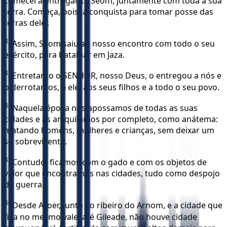
comecei a entregar-te Seom, juntamente com toda a sua
terra. Começa, pois, a conquista para tomar posse das
terras dele’.
32
Assim, Seom saiu ao nosso encontro com todo o seu
exército, para batalhar em Jaza.
33
Entretanto o SENHOR, nosso Deus, o entregou a nós e
o derrotamos, a ele, aos seus filhos e a todo o seu povo.
34
Naquela época nos apossamos de todas as suas
cidades e as aniquilamos por completo, como anátema:
matando homens, mulheres e crianças, sem deixar um
só sobrevivente.
35
Contudo, ficamos com o gado e com os objetos de
valor que encontramos nas cidades, tudo como despojo
de guerra.
36
Desde Aroer, junto ao ribeiro do Arnom, e a cidade que
fica no mesmo vale, até Gileade, não houve cidade