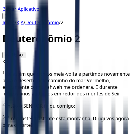
Baixar Aplicativo
☰
Início
/
KJA
/
Deuteronômio
/
2
Deuteronômio
2
16
A-
A+
KJA
1
Foi assim que demos meia-volta e partimos novamente
para o deserto pelo caminho do mar Vermelho,
exatamente como Yahweh me ordenara. E durante
muitos anos andamos em redor dos montes de Seir.
2
Então o SENHOR falou comigo:
3
‘Já rodeastes bastante esta montanha. Dirigi-vos agora
para o norte!