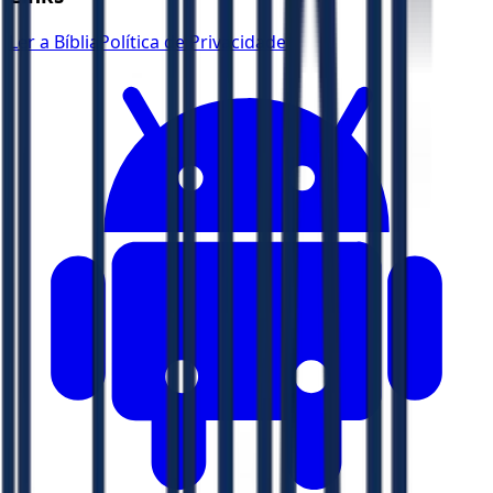
Ler a Bíblia
Política de Privacidade