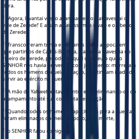
dera.
13
‘Agora, levantai vosso acampamento e atravessai o
vale de Zerede!’ E assim atravessamos o vale e o ribeiro
de Zerede.
14
Transcorreram trinta e oito anos entre a época em
que partimos de Cades-Barneia, e a nossa travessia do
ribeiro de Zerede, período no qual ocorreu o que o
SENHOR nos havia prevenido com juramento: morreram
todos os homens daquela geração, que tinham idade de
servir ao exército na guerra.
15
A mão de Yahweh estava contra eles, eliminando-os do
acampamento até sua completa destruição.
16
Quando todos os homens capacitados para a guerra
foram eliminados do meio do povo, pela morte,
17
o SENHOR falou comigo: