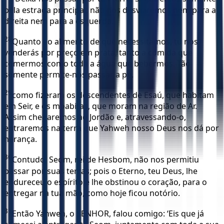
pela estrada principal; não nos desviaremos nem para a
direita nem para a esquerda.
28
Quanto ao alimento de que necessitamos, tu nos
venderás por preço em prata, tanto a comida que
comermos como toda a água que bebermos. Tão
somente permite-nos passar a pé,
29
como fizeram os descendentes de Esaú, que habitam
em Seir, e os moabitas, que moram na região de Ar.
Assim chegaremos ao Jordão e, atravessando-o,
entraremos na terra que Yahweh nosso Deus nos dá por
herança.
30
Contudo, Seom, rei de Hesbom, não nos permitiu
passar por suas terras; pois o Eterno, teu Deus, lhe
endureceu o espírito e lhe obstinou o coração, para o
entregar na tua mão, como hoje ficou notório.
31
Então Yahweh, o SENHOR, falou comigo: ‘Eis que já