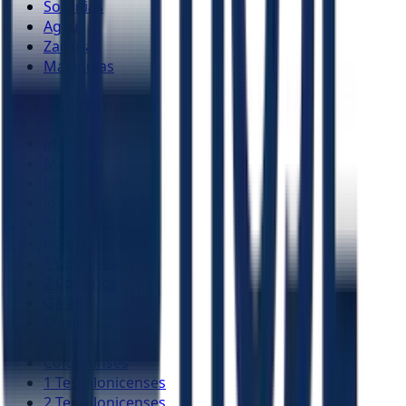
Sofonias
Ageu
Zacarias
Malaquias
Novo Testamento
Mateus
Marcos
Lucas
João
Atos
Romanos
1 Coríntios
2 Coríntios
Gálatas
Efésios
Filipenses
Colossenses
1 Tessalonicenses
2 Tessalonicenses