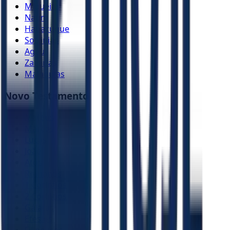
Miquéias
Naum
Habacuque
Sofonias
Ageu
Zacarias
Malaquias
Novo Testamento
Mateus
Marcos
Lucas
João
Atos
Romanos
1 Coríntios
2 Coríntios
Gálatas
Efésios