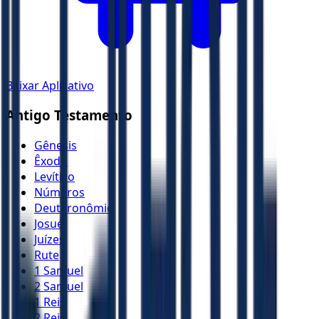
Baixar Aplicativo
Antigo Testamento
Gênesis
Êxodo
Levítico
Números
Deuteronômio
Josué
Juízes
Rute
1 Samuel
2 Samuel
1 Reis
2 Reis