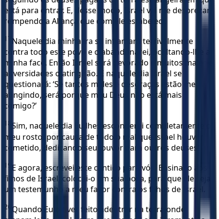
está para entrar. E, desse modo, Israel vai me desprezar,
rompendo a Aliança que com ele estabeleci.
17
Naquele dia minha ira se inflamará terrivelmente
contra todo este povo e o abandonarei, ocultando-lhe a
minha face. Então Israel será devorado e muitos males e
adversidades o atingirão. E naquele dia Israel se
questionará: ‘Se tantos males e desgraças estão me
atingindo, será porque meu Deus não está mais
comigo?’
18
Sim, naquele dia Eu lhes esconderei completamente o
meu rosto, por causa de todo o mal que Israel houver
cometido, dedicando seu louvor para outros deuses!
19
E agora, escrevei este cântico para vós. Ensinai-o aos
filhos de Israel, colocai-o em sua boca, para que ele seja
um testemunho a meu favor contra os filhos de Israel.
20
Quando Eu o tiver feito adentrar na terra onde