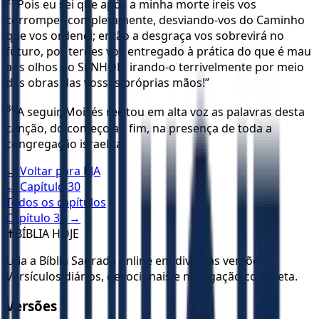
29
Pois eu sei que após a minha morte ireis vos
corromper completamente, desviando-vos do Caminho
que vos ordenei; então a desgraça vos sobrevirá no
futuro, por terdes vos entregado à prática do que é mau
aos olhos do SENHOR, irando-o terrivelmente por meio
das obras das vossas próprias mãos!”
30
A seguir, Moisés recitou em alta voz as palavras desta
canção, do começo ao fim, na presença de toda a
congregação israelita:
← Voltar para
KJA
← Capítulo
30
Todos os capítulos
Capítulo
32
→
✝️
BÍBLIA HOJE
Leia a Bíblia Sagrada online em diversas versões.
Versículos diários, devocionais e navegação completa.
Versões