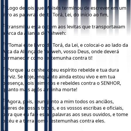
24
Logo depois que Moisés terminou de escrever em um
livro as palavras desta Torá, Lei, do início ao fim,
25
transmitiu esta ordem aos levitas que transportavam
a Arca da Aliança de Yahweh:
26
“Tomai este Livro da Torá, da Lei, e colocai-o ao lado da
Arca da Aliança de Yahweh, vosso Deus, onde deverá
permanecer como testemunha contra ti!
27
Porque Eu conheço teu espírito rebelde e tua dura
cerviz. Se hoje, enquanto ainda estou vivo e em tua
presença, sois teimosos e rebeldes contra o SENHOR,
quanto mais após a minha morte!
28
Agora, pois, reuni junto a mim todos os anciãos,
líderes de vossas tribos, e os vossos escribas e oficiais,
para que eu fale estas palavras aos seus ouvidos, e tome
o céu e a terra como testemunhas contra eles.