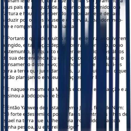
manam leite e mel, terra que prometi sob juramento a
seus pais na antiguidade, e quando tiver comido com
fartura e houver prosperado, engordará e se deixará
seduzir por outros deuses e os servirá, abandonando-
me e rompendo a minha Aliança.
21
Portanto, quando muitos males e desgraças o tiverem
atingido, esta canção deporá contra ele próprio, como
testemunho, porquanto não será esquecido nos lábios
da sua descendência. Eu conheço com toda a clareza o
pensamento deste povo; mesmo antes de conduzi-los
para a terra que jurei dar a eles, Eu sei muito bem o que
estão planejando em seus corações fazer lá!
22
E naquele mesmo dia Moisés escreveu esta canção e a
ensinou a todo povo de Israel.
23
Então Yahweh deu esta ordem a Josué, filho de Num:
“Sê forte e destemido, pois tu farás adentrar os filhos de
Israel na terra que Eu lhes havia prometido; quanto à
minha pessoa, Eu estarei contigo!”