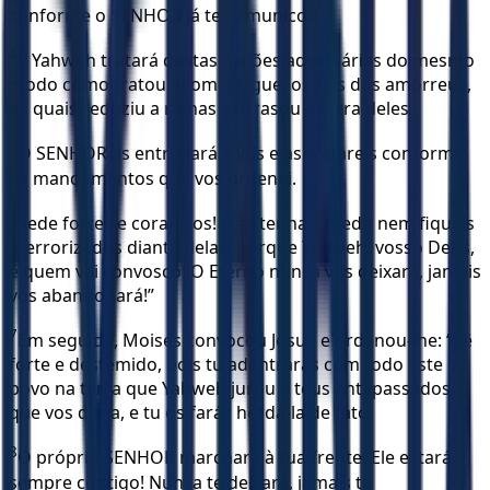
conforme o SENHOR já te comunicou.
4
E Yahweh tratará destas nações adversárias do mesmo
modo como tratou Seom e Ogue, os reis dos amorreus,
os quais reduziu a ruínas e arrasou a terra deles.
5
O SENHOR as entregará a vós e as tratareis conforme
os mandamentos que vos ordenei.
6
Sede fortes e corajosos! Não tenhais medo nem fiqueis
aterrorizados diante delas, porque Yahweh, vosso Deus,
é quem vai convosco! O Eterno nunca vos deixará, jamais
vos abandonará!”
7
Em seguida, Moisés convocou Josué e ordenou-lhe: “Sê
forte e destemido, pois tu adentrarás com todo este
povo na terra que Yahweh jurou a teus antepassados
que vos daria, e tu os farás herdá-la de fato!
8
O próprio SENHOR marchará à tua frente. Ele estará
sempre contigo! Nunca te deixará, jamais te