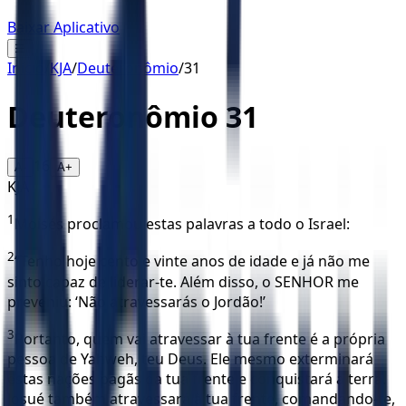
Baixar Aplicativo
☰
Início
/
KJA
/
Deuteronômio
/
31
Deuteronômio
31
16
A-
A+
KJA
1
Moisés proclamou estas palavras a todo o Israel:
2
“Tenho hoje cento e vinte anos de idade e já não me
sinto capaz de liderar-te. Além disso, o SENHOR me
preveniu: ‘Não atravessarás o Jordão!’
3
Portanto, quem vai atravessar à tua frente é a própria
pessoa de Yahweh, teu Deus. Ele mesmo exterminará
estas nações pagãs da tua frente e conquistará a terra.
Josué também atravessará à tua frente, comandando-te,