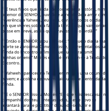
13
E teus filhos que ainda não conhecem a história, nem
o temor do SENHOR, ouvirão e aprenderão a amar com
reverência a Yahweh, teu Deus, durante todos os dias
em que viveres sobre a face da terra da qual vais tomar
posse em breve, assim que atravessares o Jordão!”
14
Então o SENHOR falou a Moisés: “Eis que o dia da tua
morte se aproxima. Convoca Josué, e apresentai-vos na
Tenda do Encontro, a fim de que Eu lhe transmita
minhas ordens!” Moisés e Josué dirigiram-se à Tenda do
Encontro.
15
Yahweh apareceu na Tenda, em meio a uma coluna de
nuvem; e a coluna de nuvem pairou sobre a entrada da
Tenda.
16
E o SENHOR disse a Moisés: “Eis que vais descansar na
companhia dos teus antepassados, e este povo se
levantará para se prostituir deixando-se iludir e
seguindo os deuses pagãos da terra estrangeira em que