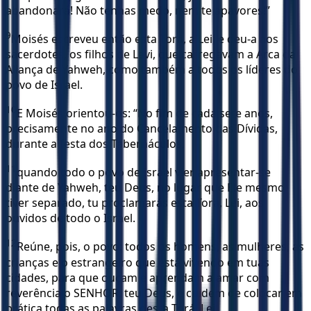
abandonará! Não tenhas medo, nem te apavores!”
9
Moisés escreveu então esta Torá, a Lei, e deu-a aos
sacerdotes, os filhos de Levi, que carregavam a Arca da
Aliança de Yahweh, como também a todos os líderes do
povo de Israel.
10
E Moisés orientou-os: “No fim de cada sete anos,
precisamente no ano do Cancelamento das Dívidas,
durante a festa dos Tabernáculos,
11
quando todo o povo de Israel vier apresentar-se
diante de Yahweh, teu Deus, no lugar que Ele mesmo
tiver separado, tu proclamarás esta Torá, Lei, aos
ouvidos de todo o Israel.
12
Reúne, pois, o povo: todos os homens, as mulheres, as
crianças e o estrangeiro que está vivendo em tuas
cidades, para que ouçam e aprendam a amar com
reverência o SENHOR, teu Deus, e cuidem de colocar em
prática todas as palavras desta Torá, Lei.