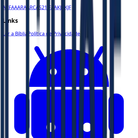
ACF
AA
ARA
ARC
AS21
JFAA
KJA
KJF
Links
Ler a Bíblia
Política de Privacidade