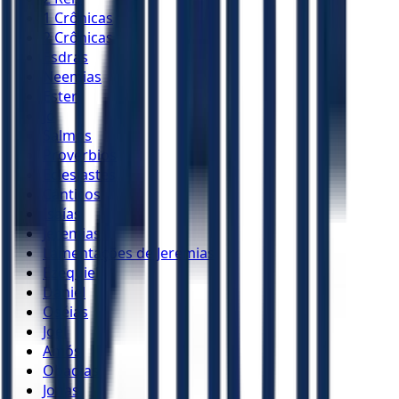
1 Crônicas
2 Crônicas
Esdras
Neemias
Ester
Jó
Salmos
Provérbios
Eclesiastes
Cânticos
Isaías
Jeremias
Lamentações de Jeremias
Ezequiel
Daniel
Oséias
Joel
Amós
Obadias
Jonas