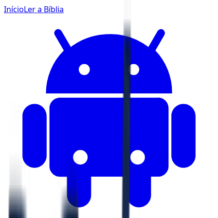
Início
Ler a Bíblia