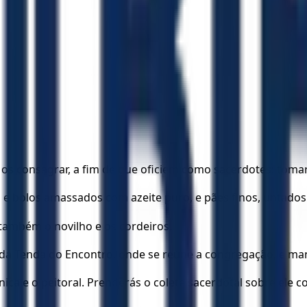
 os consagrar, a fim de que oficiem como sacerdotes: tomar
 e bolos amassados com azeite puro, e pães finos, untados
 também o novilho e os cordeiros.
a da Tenda do Encontro, onde se reúne a congregação, e m
ica e o peitoral. Prenderás o colete sacerdotal sobre ele c