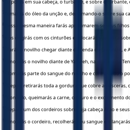
6
Tu porás em sua cabeça, o turbante, e sobre o turbante, 
7
Tomarás do óleo da unção e, derramando-o sobre sua ca
8
Dessa mesma maneira farás aproximarem-se seus filhos e
9
e os cingirás com os cinturões e colocarás sua mitra so
10
Farás o novilho chegar diante da Tenda do Encontro, e 
11
Imolarás o novilho diante de Yahweh, na entrada da Te
12
Tomarás parte do sangue do novilho e com o dedo o porá
13
Depois retirarás toda a gordura que cobre as vísceras, o
14
Contudo, queimarás a carne, o couro e o excremento do
15
Separa um dos cordeiros sobre cuja cabeça Arão e seus 
16
Imolarás o cordeiro, recolherás seu sangue e o lançarás