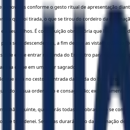
e o moverás conforme o gesto ritual de apresentação diant
rção que foi tirada, o que se tirou do cordeiro da ordenaçã
 e a seus filhos. É contribuição obrigatória que lhes farã
, para seus descendentes, a fim de que as vistam quando 
s dele e que entrar na Tenda do Encontro para ministrar no
har sua carne em um lugar sagrado.
ão que está no cesto, à entrada da Tenda do Encontro.
, quando da sua ordenação e consagração; exclusivamente 
a manhã seguinte, queimarás todas as sobras; não se comer
 o que te ordenei. Sete dias durará o rito da ordenação dele