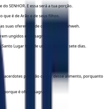
e do SENHOR. E essa será a tua porção.
o que é de Arão e de seus filhos.
o, das suas oferendas de comunhão a Yahweh.
forem ungidos e consagrados.
 Santo Lugar terá de usá-las durante sete dias.
os sacerdotes poderão comer desse alimento, porquanto
á, porque é oferta sagrada.
s.