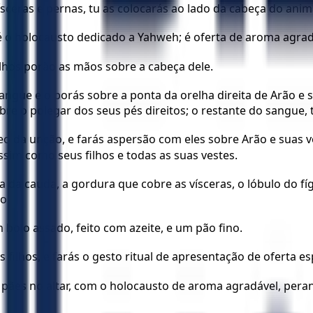
sceras e pernas, tu as colocarás ao lado da cabeça do anim
so é o holocausto dedicado a Yahweh; é oferta de aroma ag
lhos porão as mãos sobre a cabeça dele.
angue e o porás sobre a ponta da orelha direita de Arão e s
 o polegar dos seus pés direitos; o restante do sangue, tu
eo da unção, e farás aspersão com eles sobre Arão e suas v
assim como seus filhos e todas as suas vestes.
 da cauda, a gordura que cobre as vísceras, o lóbulo do fíg
o.
bolo assado, feito com azeite, e um pão fino.
filhos, e farás o gesto ritual de apresentação de oferta es
pães no altar, com o holocausto de aroma agradável, pera