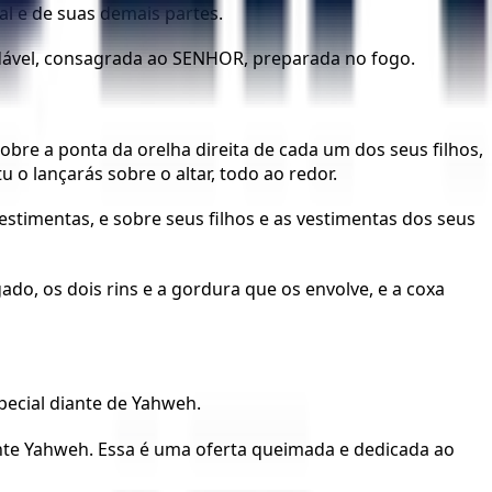
al e de suas demais partes.
radável, consagrada ao SENHOR, preparada no fogo.
obre a ponta da orelha direita de cada um dos seus filhos,
 o lançarás sobre o altar, todo ao redor.
estimentas, e sobre seus filhos e as vestimentas dos seus
ado, os dois rins e a gordura que os envolve, e a coxa
pecial diante de Yahweh.
nte Yahweh. Essa é uma oferta queimada e dedicada ao