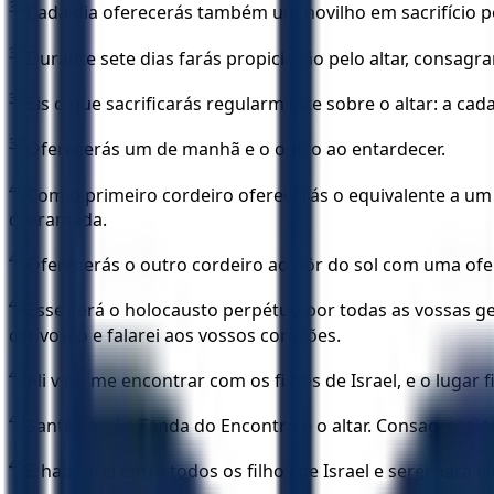
36
Cada dia oferecerás também um novilho em sacrifício pel
37
Durante sete dias farás propiciação pelo altar, consagr
38
Eis o que sacrificarás regularmente sobre o altar: a cad
39
Oferecerás um de manhã e o outro ao entardecer.
40
Com o primeiro cordeiro oferecerás o equivalente a um j
derramada.
41
Oferecerás o outro cordeiro ao pôr do sol com uma ofer
42
Esse será o holocausto perpétuo por todas as vossas ge
convosco e falarei aos vossos corações.
43
Ali virei me encontrar com os filhos de Israel, e o lugar 
44
Santificarei a Tenda do Encontro e o altar. Consagrare
45
E habitarei entre todos os filhos de Israel e serei para e