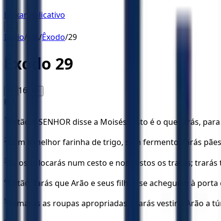
Baixar Aplicativo
☰
Início
/
KJA
/
Êxodo
/
29
Êxodo
29
16
A-
A+
KJA
1
Então o SENHOR disse a Moisés: “Isto é o que farás, para
2
Com a melhor farinha de trigo, sem fermento, farás pães
3
Tu os colocarás num cesto e nos cestos os trarás; trarás
4
Então, farás que Arão e seus filhos se acheguem à port
5
Tomarás as roupas apropriadas e farás vestir a Arão a tún