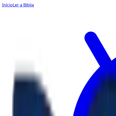
Início
Ler a Bíblia