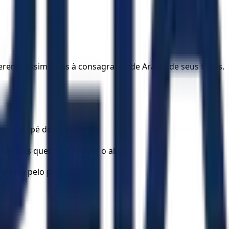
rene. Assim farás à consagração de Arão e de seus filhos.
gue ao pé do altar.
ve, e os queimarás sobre o altar.
oferta pelo pecado.