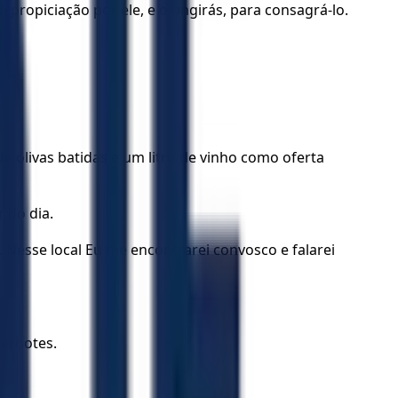
 propiciação por ele, e o ungirás, para consagrá-lo.
e olivas batidas e um litro de vinho como oferta
 do dia.
 Nesse local Eu me encontrarei convosco e falarei
cerdotes.