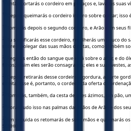
17
Então cortarás o cordeiro em pedaços e, lavadas suas ví
18
Depois queimarás o cordeiro inteiro sobre o altar; is
19
Tomarás depois o segundo cordeiro, e Arão com seus fi
20
Tu sacrificarás esse cordeiro, recolherás um pouco do s
sobre o polegar das suas mãos direitas, como também sobre
21
Pegarás então do sangue que está sobre o altar, e do ól
filhos; assim eles serão consagrados; eles e suas vestes, 
22
Depois retirarás desse cordeiro a gordura, a parte gorda
direita. Esse é, portanto, o cordeiro da oferta de ordenaçã
23
Tomarás, também, da cesta de pães ázimos, um pão, um 
24
Porás tudo isso nas palmas das mãos de Arão e dos seus 
25
Em seguida os retomarás de suas mãos e queimarás os 
SENHOR.