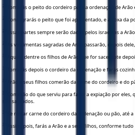
26
Tomarás o peito do cordeiro para a ordenação de Arão 
27
Consagrarás o peito que foi apresentado, e a coxa da po
28
Essas partes sempre serão dadas pelos israelitas a Arão
29
As vestimentas sagradas de Arão passarão, depois dele
30
Aquele dentre os filhos de Arão que for sacerdote depoi
31
Tomarás depois o cordeiro da ordenação e farás cozin
32
Arão e seus filhos comerão da carne do cordeiro e do p
33
Comerão do que serviu para fazer a expiação por eles
são sagrados.
34
Se restar carne do cordeiro da ordenação ou pão, até 
35
Assim, pois, farás a Arão e a seus filhos, conforme tudo