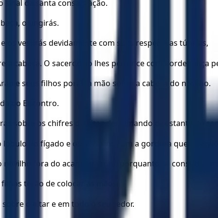
o sinal da santa consagração.
beça, o ungirás.
 os vestirás devidamente com suas respectivas túnicas,
bre a cabeça. O sacerdócio lhes pertence como ordenança pe
Arão e seus filhos porão a mão sobre a cabeça do novilho.
nda do Encontro.
s sobre os chifres do altar, derramando o restante do san
 lóbulo do fígado e os dois rins com a gordura que os envol
 novilho fora do acampamento; porquanto se constitui em 
filhos terão de colocar as mãos.
 sobre o altar e em todo o seu redor.