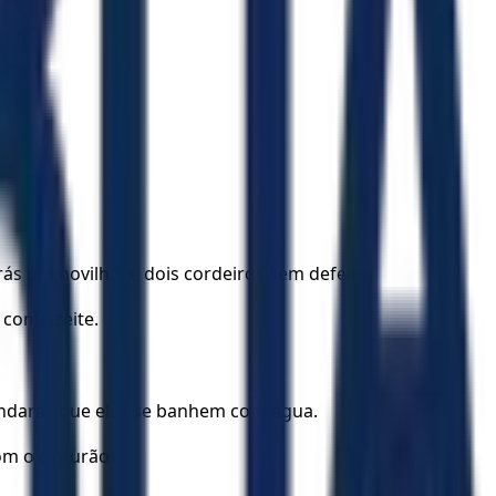
ás um novilho, e dois cordeiros sem defeito.
 com azeite.
andarás que eles se banhem com água.
om o cinturão.