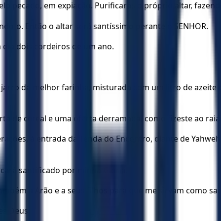
o pecado, em expiação. Purificarás o próprio altar, fazendo
ando-o. Então o altar será santíssimo perante o SENHOR.
a dia dois cordeiros de um ano.
arro da melhor farinha, misturada com um litro de azeite d
ta de cereal e uma oferta derramada, como fizeste ao raiar
rações, à entrada da Tenda do Encontro, diante de Yahweh.
ficará santificado por minha Glória.
i também a Arão e a seus filhos para que me sirvam como sa
les Deus.