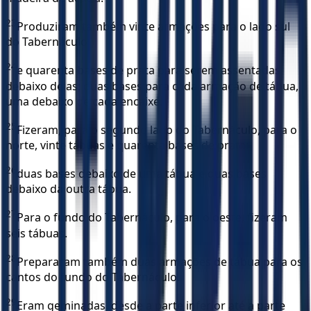
23
Produziram também vinte armações para o lado sul
do Tabernáculo
24
e quarenta bases de prata para serem assentadas
debaixo delas; duas bases para cada armação de tábua,
uma debaixo de cada encaixe.
25
Fizeram, para o segundo lado do Tabernáculo, para o
norte, vinte tábuas e quarenta bases de prata:
26
duas bases debaixo de uma tábua e duas bases
debaixo da outra tábua.
27
Para o fundo do Tabernáculo, para o oeste, fizeram
seis tábuas.
28
Prepararam também duas armações de tábua para os
cantos do fundo do Tabernáculo.
29
Eram geminadas, desde a parte inferior até a parte