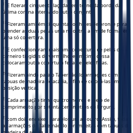
17
E fizeram cinquenta laçadas em torno da borda da
última cortina interna do outro conjunto.
18
Fizeram também cinquenta colchetes de bronze para
prender as duas peças uma na outra, a fim de formarem
uma só cobertura.
19
E confeccionaram mais uma cobertura, de peles de
carneiro tingidas de vermelho; e em cima dessa
colocaram outra cobertura feita de peles finas.
20
Fizeram ainda para o Tabernáculo armações com
tábuas de madeira de acácia, a fim de colocá-las em
posição vertical.
21
Cada armação tinha quatro metros e meio de
comprimento por setenta centímetros de largura,
22
com dois encaixes paralelos um ao outro. Assim, todas
as armações do Tabernáculo foram feitas com tábuas de
madeira de acácia.