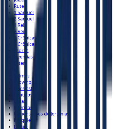
Rute
1 Samuel
2 Samuel
1 Reis
2 Reis
1 Crônicas
2 Crônicas
Esdras
Neemias
Ester
Jó
Salmos
Provérbios
Eclesiastes
Cânticos
Isaías
Jeremias
Lamentações de Jeremias
Ezequiel
Daniel