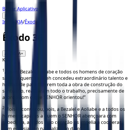
Baixar Aplicativo
☰
Início
/
KJA
/
Êxodo
/
36
Êxodo
36
16
A-
A+
KJA
1
Assim, Bezalel, Aoliabe e todos os homens de coração
sábio, a quem Yahweh concedeu extraordinário talento e
habilidade para fazerem toda a obra de construção do
santuário, realizaram todo o trabalho, precisamente de
acordo com o que SENHOR orientou!”
2
Moisés convocou, pois, a Bezalel e Aoliabe e a todos os
homens capazes a quem o SENHOR abençoara com
sabedoria, a todos cujo coração os impelia a cooperar
com entusiasmo na realização da obra.