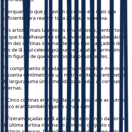
7
porquanto o que já haviam recebido era mais que
suficiente para realizar toda a obra, e sobejava.
8
Os artistas mais talentosos e habilidosos, dentre todos
os que trabalhavam na obra, levantaram o Tabernáculo
com dez cortinas internas de linho fino trançado e de
fios de lã azul-celeste, púrpura-escarlate e carmesim,
com figuras de querubins bordados sobre eles.
9
O comprimento de cada cortina era de doze metros e
sessenta centímetros e um metro e oitenta centímetros
de largura; uma única medida para todas as cortinas
internas.
10
Cinco cortinas eram ligadas uma à outra; e as outras
cinco eram também ligadas uma à outra.
11
Fizeram laçadas de lã azul-celeste ao longo da borda
da última cortina interna do primeiro conjunto de
cortinas internas, fazendo o mesmo com o segundo