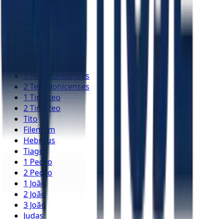
Romanos
1 Coríntios
2 Coríntios
Gálatas
Efésios
Filipenses
Colossenses
1 Tessalonicenses
2 Tessalonicenses
1 Timóteo
2 Timóteo
Tito
Filemom
Hebreus
Tiago
1 Pedro
2 Pedro
1 João
2 João
3 João
Judas