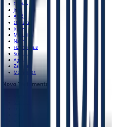
Oséias
Joel
Amós
Obadias
Jonas
Miquéias
Naum
Habacuque
Sofonias
Ageu
Zacarias
Malaquias
Novo Testamento
Mateus
Marcos
Lucas
João
Atos