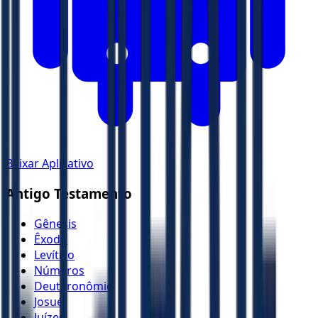
Baixar Aplicativo
Antigo Testamento
Gênesis
Êxodo
Levítico
Números
Deuteronômio
Josué
Juízes