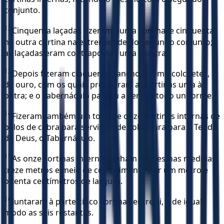
conjunto.
12
Cinquenta laçadas fizeram numa cortina, e cinquenta,
na outra cortina na extremidade do segundo conjunto;
as laçadas eram contrapostas uma à outra.
13
Depois fizeram cinquenta ganchos, como colchetes,
de ouro, com os quais prenderam as cortinas uma à
outra; e o Tabernáculo passou a ser um todo uniforme.
14
Fizeram também um total de onze cortinas internas de
pelos de cabra para servirem de cobertura para a Tenda
de Deus, o Tabernáculo.
15
As onze cortinas internas tinham as mesmas medidas:
treze metros e meio de comprimento por um metro e
oitenta centímetros de largura.
16
Juntaram à parte cinco cortinas entre si, e de igual
modo as seis restantes.