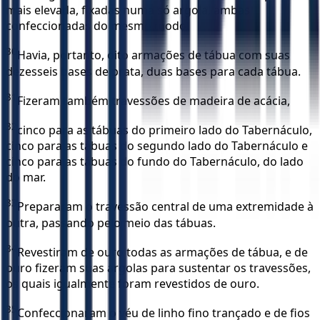
mais elevada, fixadas numa só argola, ambas
confeccionadas do mesmo modo.
30
Havia, portanto, oito armações de tábua com suas
dezesseis bases de prata, duas bases para cada tábua.
31
Fizeram também travessões de madeira de acácia,
32
cinco para as tábuas do primeiro lado do Tabernáculo,
cinco para as tábuas do segundo lado do Tabernáculo e
cinco para as tábuas do fundo do Tabernáculo, do lado
do mar.
33
Prepararam o travessão central de uma extremidade à
outra, passando pelo meio das tábuas.
34
Revestiram de ouro todas as armações de tábua, e de
ouro fizeram suas argolas para sustentar os travessões,
os quais igualmente foram revestidos de ouro.
35
Confeccionaram o véu de linho fino trançado e de fios