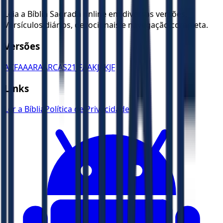
Leia a Bíblia Sagrada online em diversas versões.
Versículos diários, devocionais e navegação completa.
Versões
ACF
AA
ARA
ARC
AS21
JFAA
KJA
KJF
Links
Ler a Bíblia
Política de Privacidade