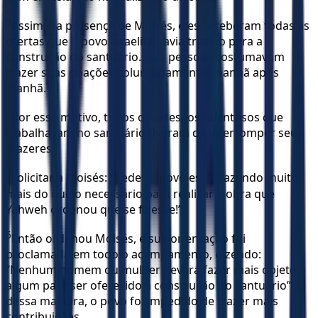
3
Assim, na presença de Moisés, eles receberam todas as
ofertas que o povo israelita havia trazido para a
construção do santuário. E as pessoas costumavam
trazer suas doações voluntariamente, manhã após
manhã.
4
Por esse motivo, todos os artesãos talentosos que
trabalhavam no santuário tiveram de interromper seus
afazeres
5
solicitar a Moisés: “Vede! O povo está trazendo muito
mais do que o necessário para realizar a obra que
Yahweh ordenou que se fizesse!”
6
Então ordenou Moisés, e sua orientação foi
proclamada em todo o acampamento, dizendo:
“Nenhum homem ou mulher deverá fazer mais objeto
algum para ser oferecido à construção do santuário”. E
dessa maneira, o povo foi impedido de trazer mais
contribuições,