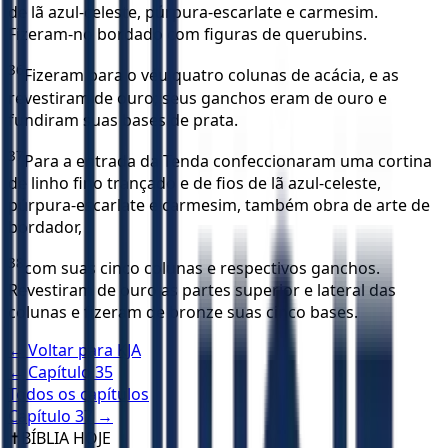
de lã azul-celeste, púrpura-escarlate e carmesim.
Fizeram-no bordado com figuras de querubins.
36
Fizeram para o véu quatro colunas de acácia, e as
revestiram de ouro; seus ganchos eram de ouro e
fundiram suas bases de prata.
37
Para a entrada da Tenda confeccionaram uma cortina
de linho fino trançado e de fios de lã azul-celeste,
púrpura-escarlate e carmesim, também obra de arte de
bordador,
38
com suas cinco colunas e respectivos ganchos.
Revestiram de ouro as partes superior e lateral das
colunas e fizeram de bronze suas cinco bases.
← Voltar para
KJA
← Capítulo
35
Todos os capítulos
Capítulo
37
→
✝️
BÍBLIA HOJE