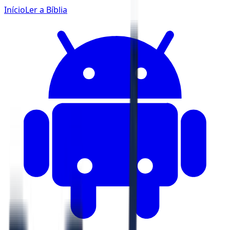
Início
Ler a Bíblia