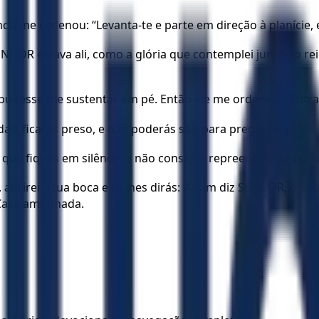
da me ordenou: “Levanta-te e parte em direção à planície, e
SENHOR estava ali, como a glória que contemplei junto ao re
pudesse me sustentar em pé. Então ele me ordenou: “Entra, 
s; ficarás preso, e não poderás sair para pregar ao povo.
ra que fiques em silêncio e não consigas repreendê-los, ai
abrirei a tua boca e tu lhes dirás: ‘Assim diz SENHOR, o S
Casa amotinada.