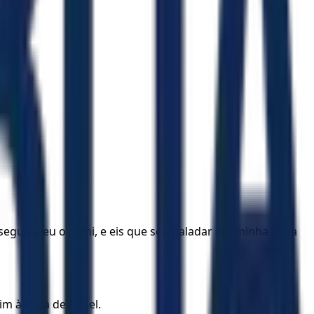
seguida eu o comi, e eis que seu paladar em minha boca
im à Casa de Israel.