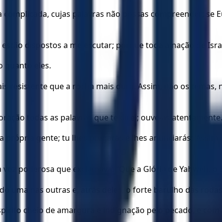
 complicada, cujas palavras não possas compreender; se Eu
 estão dispostos a me escutar; porque toda a nação de Isr
so quanto eles.
ais resistente que a rocha mais dura. Assim, não os temas, 
ração todas as palavras que te direi; ouve-as atentamente
ua própria gente; tu lhes pregarás e lhes anunciarás: ‘Ass
a voz poderosa que exclamava: “Que a Glória de Yahweh, o
ndo uma nas outras e, atrás deles, o forte barulho das rod
espírito cheio de amargura e indignação pelo pecado, e co