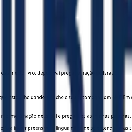
tá neste livro; depois vai pregar à nação de Israel!”
o que estou lhe dando e enche o teu estomago com ele!” Em 
 mesmo à nação de Israel e prega-lhes as minhas palavras.
 fala incompreensível e língua difícil de se entender, mas s