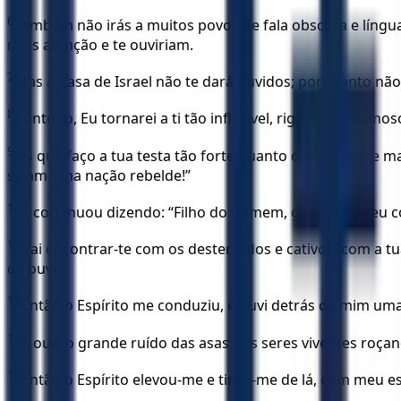
6
Também não irás a muitos povos de fala obscura e língua
mais atenção e te ouviriam.
7
Mas a Casa de Israel não te dará ouvidos; porquanto não
8
Contudo, Eu tornarei a ti tão inflexível, rigoroso e teimo
9
Eis que faço a tua testa tão forte quanto o diamante e m
sejam uma nação rebelde!”
10
E continuou dizendo: “Filho do homem, guarda no teu co
11
Vai encontrar-te com os desterrados e cativos, com a t
de ouvir.
12
Então o Espírito me conduziu, e ouvi detrás de mim um
13
E ouvi o grande ruído das asas dos seres viventes roça
14
Então o Espírito elevou-me e tirou-me de lá, com meu 