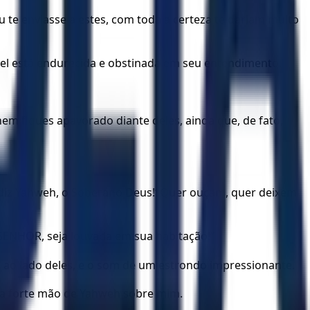
 te enviasse a estes, com toda a certeza te dariam muito
ael está endurecida e obstinada em seu entendimento.
nem fiques apavorado diante deles, ainda que, de fato,
.
im diz Yahweh, o Soberano Deus!’ Quer ouçam, quer deixem
 SENHOR, seja louvada em sua habitação!”
as ao lado deles, e o som de um estrondo impressionante.
m a forte mão de Yahweh sobre mim.