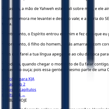
22
E assim, a mão de Yahweh esteve ali sobre mim, e ele ain
23
Sem demora me levantei e desci ao vale; e a glória do 
terra.
24
Entretanto, o Espírito entrou em mim e fez com que eu 
25
Porquanto, ó filho do homem, serás amarrado com corda
26
Eis que farei a tua língua apegar-se ao céu da boca pa
27
Todavia, quando chegar o momento de Eu falar contigo, 
quiser não ouça; pois essa gente é mesmo parte de uma 
← Voltar para
KJA
← Capítulo
2
Todos os capítulos
Capítulo
4
→
✝️
BÍBLIA HOJE