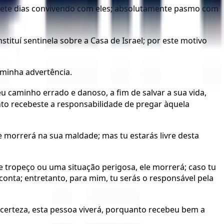
ei sete dias convivendo com eles; absolutamente pasmo com
tituí sentinela sobre a Casa de Israel; por este motivo
a minha advertência.
u caminho errado e danoso, a fim de salvar a sua vida,
nto recebeste a responsabilidade de pregar àquela
e morrerá na sua maldade; mas tu estarás livre desta
e tropeço ou uma situação perigosa, ele morrerá; caso tu
onta; entretanto, para mim, tu serás o responsável pela
a certeza, esta pessoa viverá, porquanto recebeu bem a