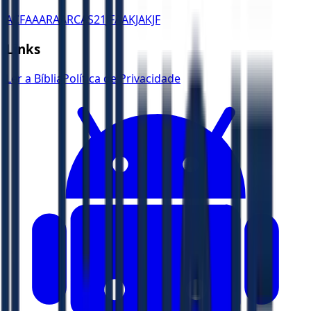
ACF
AA
ARA
ARC
AS21
JFAA
KJA
KJF
Links
Ler a Bíblia
Política de Privacidade