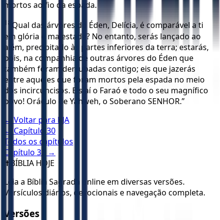
mortos ao fio da espada.
18
Qual das árvores do Éden, Delícia, é comparável a ti
em glória e majestade? No entanto, serás lançado ao
além, precipitado às partes inferiores da terra; estarás,
pois, na companhia de outras árvores do Éden que
também foram derrubadas contigo; eis que jazerás
entre aqueles que foram mortos pela espada no meio
dos incircuncisos. Eis aí o Faraó e todo o seu magnífico
povo! Oráculo de Yahweh, o Soberano SENHOR.”
← Voltar para
KJA
← Capítulo
30
Todos os capítulos
Capítulo
32
→
✝️
BÍBLIA HOJE
Leia a Bíblia Sagrada online em diversas versões.
Versículos diários, devocionais e navegação completa.
Versões