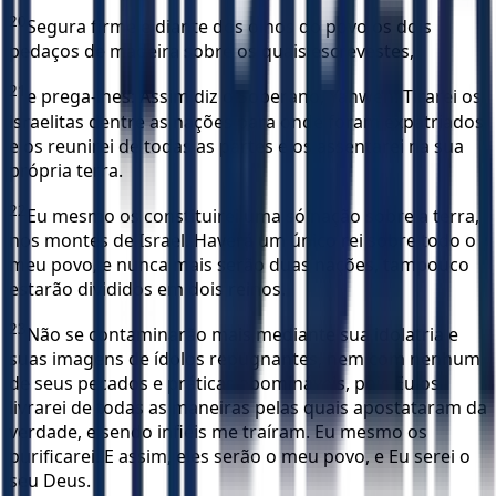
20
Segura firme e diante dos olhos do povo os dois
pedaços de madeira sobre os quais escrevestes,
21
e prega-lhes: Assim diz o Soberano, Yahweh: Tirarei os
israelitas dentre as nações para onde foram expatriados
e os reunirei de todas as partes e os assentarei na sua
própria terra.
22
Eu mesmo os constituirei uma só nação sobre a terra,
nos montes de Israel. Haverá um único rei sobre todo o
meu povo, e nunca mais serão duas nações, tampouco
estarão divididos em dois reinos.
23
Não se contaminarão mais mediante sua idolatria e
suas imagens de ídolos repugnantes, nem com nenhum
de seus pecados e práticas abomináveis, pois Eu os
livrarei de todas as maneiras pelas quais apostataram da
verdade, e sendo infiéis me traíram. Eu mesmo os
purificarei. E assim, eles serão o meu povo, e Eu serei o
seu Deus.