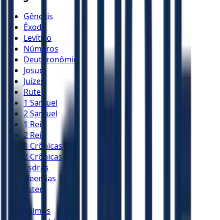
Gênesis
Êxodo
Levítico
Números
Deuteronômio
Josué
Juízes
Rute
1 Samuel
2 Samuel
1 Reis
2 Reis
1 Crônicas
2 Crônicas
Esdras
Neemias
Ester
Jó
Salmos