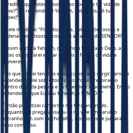
acreditas que estes ossos secos poderão ter vida de
novo?” Eu respondi: “Ó Yahweh, Soberano, só tu o
sabes!”
4
E ele me disse: “Profetiza, pois, sobre estes ossos e
ordena-lhes: Ossos secos, ouvi a Palavra do SENHOR!
5
Assim declara Yahweh, o Eterno e Soberano Deus, a
estes ossos: Farei entrar em vós o fôlego da vida, e
revivereis.
6
Eis que criarei tendões e músculos, farei surgir carne, e
estenderei pele sobre todos vós. Porei a respiração
dentro de cada pessoa e os farei viver novamente. Então
entendereis que Eu Sou Yahweh, o SENHOR.”
7
Então profetizei conforme me fora ordenado.
Enquanto eu pregava, ouviu-se no vale um barulho
estranho, um som de chocalho, e os ossos se juntaram,
osso com osso.