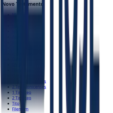
Novo Testamento
Mateus
Marcos
Lucas
João
Atos
Romanos
1 Coríntios
2 Coríntios
Gálatas
Efésios
Filipenses
Colossenses
1 Tessalonicenses
2 Tessalonicenses
1 Timóteo
2 Timóteo
Tito
Filemom