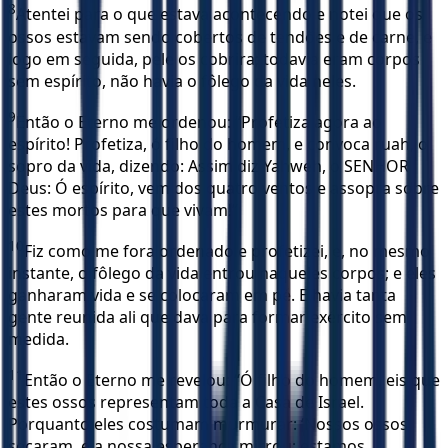
8
Atentei para o que estava acontecendo e notei que os
ossos estavam sendo cobertos de tendões e de carne, e
logo em seguida, pele os cobrira; todavia eram corpos
sem espírito, não havia o fôlego da vida neles.
9
Então o Eterno me ordenou: “Profetiza agora ao
espírito! Profetiza, ó filho do homem, e convoca ruah, o
sopro da vida, dizendo: Assim diz Yahweh, o SENHOR
Deus: Ó espírito, vem dos quatro ventos e assopra sobre
estes mortos para que vivam!”
10
Fiz como me fora ordenado e profetizei, e, no mesmo
instante, o fôlego da vida entrou naqueles corpos; e eles
ganharam vida e se colocaram em pé. E havia tanta
gente reunida ali que dava para formar exército sem
medida.
11
Então o Eterno me revelou: “Ó filho do homem, eis que
estes ossos representam toda a Casa de Israel.
Porquanto eles costumam murmurar: ‘Nossos ossos
secaram, e a nossa esperança mirrou; estamos