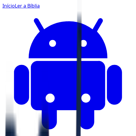
Início
Ler a Bíblia