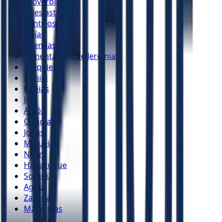
Provérbios
Eclesiastes
Cânticos
Isaías
Jeremias
Lamentações de Jeremias
Ezequiel
Daniel
Oséias
Joel
Amós
Obadias
Jonas
Miquéias
Naum
Habacuque
Sofonias
Ageu
Zacarias
Malaquias