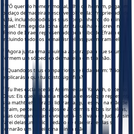
16
“Ó querido homem mortal, filho do homem, pega um
pedaço de madeira e escreve sobre ela: ‘Propriedade de
Judá, incluindo todos os seus companheiros do reino de
Israel.’ Em seguida toma outra tabuinha e escreve nela:
‘Reino de Israel, representado pela tribo de Efraim e
incluindo todos os demais israelitas que moram nele.’
17
Agora junta uma tabuinha a outra, para que se unam e
formem um só pedaço de madeira em tua mão.
18
Quando os teus compatriotas te indagarem: ‘Não nos
explicarás o que tudo isto significa?’
19
Tu lhes esclarecerás: Assim declara Yahweh, o Eterno
Deus: Eis que tomarei a madeira de José, que representa
sua maththeh, vara de liderança, que esteve na mão de
Efraim, pertencente a José e às demais tribos israelitas,
suas companheiras, e vou juntá-las à vara de Judá. Assim
farei delas um único pedaço de madeira, e elas se
tornarão um só reino na minha mão.