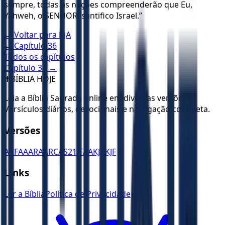
sempre, todas as nações compreenderão que Eu,
Yahweh, o SENHOR, santifico Israel.”
← Voltar para
KJA
← Capítulo
36
Todos os capítulos
Capítulo
38
→
✝️
BÍBLIA HOJE
Leia a Bíblia Sagrada online em diversas versões.
Versículos diários, devocionais e navegação completa.
Versões
ACF
AA
ARA
ARC
AS21
JFAA
KJA
KJF
Links
Ler a Bíblia
Política de Privacidade