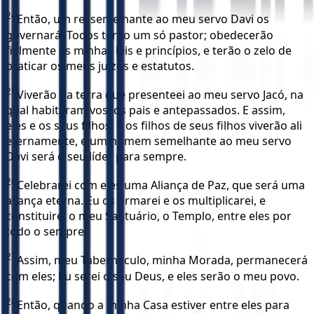
24
Então, um rei semelhante ao meu servo Davi os
governará. Todos terão um só pastor; obedecerão
fielmente às minhas leis e princípios, e terão o zelo de
praticar os meus juízos e estatutos.
25
Viverão na terra que presenteei ao meu servo Jacó, na
qual habitaram vossos pais e antepassados. E assim,
eles e os seus filhos, e os filhos de seus filhos viverão ali
eternamente, e um homem semelhante ao meu servo
Davi será o seu líder para sempre.
26
Celebrarei com eles uma Aliança de Paz, que será uma
aliança eterna. Eu os firmarei e os multiplicarei, e
constituirei o meu Santuário, o Templo, entre eles por
todo o sempre.
27
Assim, meu Tabernáculo, minha Morada, permanecerá
com eles; Eu serei o seu Deus, e eles serão o meu povo.
28
Então, quando a minha Casa estiver entre eles para