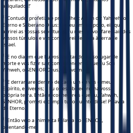
aniquilados!’
12
Contudo, profetiza e prega-lhes: Assim diz Yahweh, o
Eterno e Soberano Deus: Ó meu amado povo, eis que
abrirei as vossas sepulturas! Eu mesmo vos farei sair dos
vossos túmulos e vos conduzirei de volta à terra de
Israel.
13
E no dia em que Eu vos libertar do vosso lugar de
morte e vos fizer sair, compreendereis que Eu Sou
Yahweh, o SENHOR Deus, ó povo meu!
14
E derramarei dentro de cada um de vós o meu
Espírito, e vivereis; e Eu os estabelecerei na vossa
própria terra. Então reconhecereis que Eu, Yahweh, o
SENHOR, prometi e cumpri tudo quanto disse! Palavra
do Eterno.
15
Então veio a mim esta Palavra do SENHOR,
orientando-me: