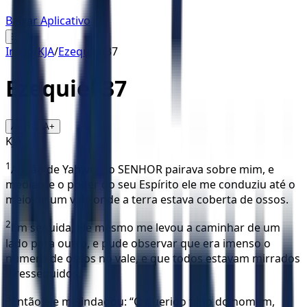
Baixar Aplicativo
☰
Início
/
KJA
/
Ezequiel
/
37
Ezequiel
37
16
A-
A+
KJA
1
A mão de Yahweh, o SENHOR pairava sobre mim, e
mediante o poder do seu Espírito ele me conduziu até o
meio de um vale onde a terra estava coberta de ossos.
2
Em seguida, ele mesmo me levou a caminhar de um
lado para outro, e pude observar que era imenso o
número de ossos no vale, e que todos estavam mirrados
e ressequidos.
3
Então ele me indagou: “Ó querido filho do homem,