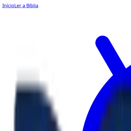
Início
Ler a Bíblia