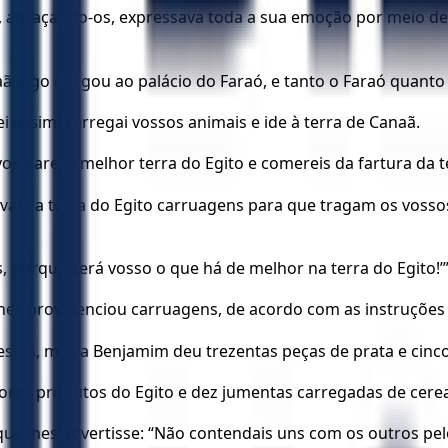
e, abraçando-os, expressava toda a sua emoção por meio de
aã logo chegou ao palácio do Faraó, e tanto o Faraó quanto
ei assim: carregai vossos animais e ide à terra de Canaã.
vos darei a melhor terra do Egito e comereis da fartura da te
levai da terra do Egito carruagens para que tragam os voss
 porque será vosso o que há de melhor na terra do Egito!’
é lhes providenciou carruagens, de acordo com as instruções
stas, mas a Benjamim deu trezentas peças de prata e cinc
es produtos do Egito e dez jumentas carregadas de cereais
que lhes advertisse: “Não contendais uns com os outros pe