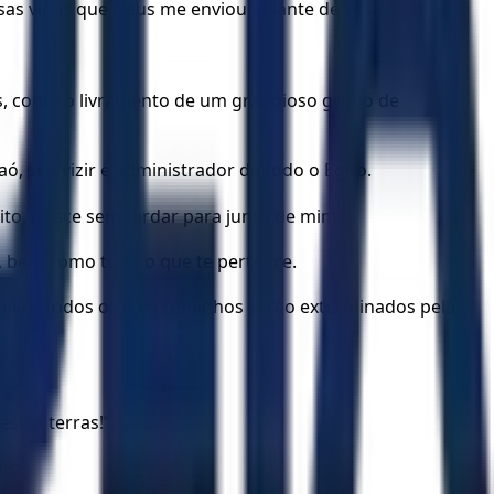
sas vidas que Deus me enviou adiante de vós.
as, como o livramento de um grandioso grupo de
, seu vizir e administrador de todo o Egito.
gito. Desce sem tardar para junto de mim.
o, bem como tudo o que te pertence.
ntela e todos os teus rebanhos serão exterminados pela
estas terras!”
to.