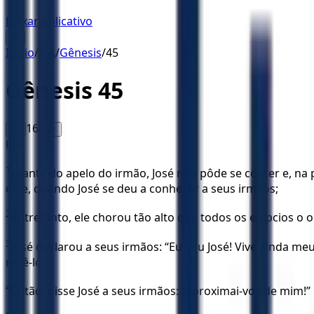
Baixar Aplicativo
☰
Início
/
KJA
/
Gênesis
/
45
Gênesis
45
16
A-
A+
KJA
1
Diante do apelo do irmão, José não pôde se conter e, na
dele, quando José se deu a conhecer a seus irmãos;
2
entretanto, ele chorou tão alto que todos os egípcios o 
3
José declarou a seus irmãos: “Eu sou José! Vive ainda m
revê-lo.
4
Então, disse José a seus irmãos: “Aproximai-vos de mim!”