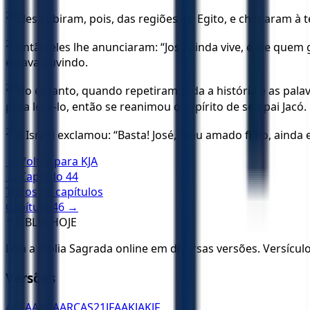
25
Eles subiram, pois, das regiões do Egito, e chegaram à t
26
Então eles lhe anunciaram: “José ainda vive, é ele quem
estava ouvindo.
27
No entanto, quando repetiram toda a história e as pala
para levá-lo, então se reanimou o espírito de seu pai Jacó.
28
E Israel exclamou: “Basta! José, meu amado filho, ainda
← Voltar para
KJA
← Capítulo
44
Todos os capítulos
Capítulo
46
→
✝️
BÍBLIA HOJE
Leia a Bíblia Sagrada online em diversas versões. Versícu
Versões
ACF
AA
ARA
ARC
AS21
JFAA
KJA
KJF