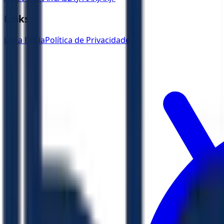
Links
Ler a Bíblia
Política de Privacidade