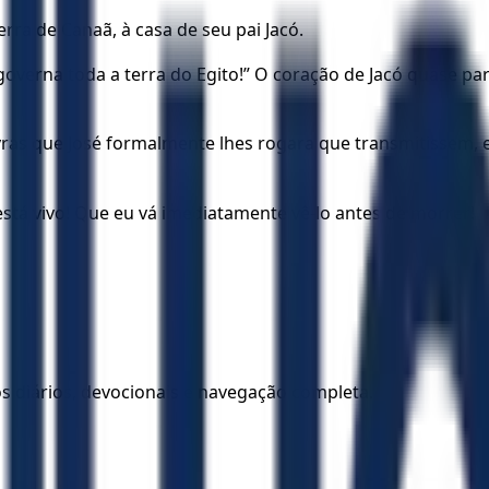
erra de Canaã, à casa de seu pai Jacó.
 governa toda a terra do Egito!” O coração de Jacó quase p
vras que José formalmente lhes rogara que transmitissem, 
 está vivo! Que eu vá imediatamente vê-lo antes de morrer!
los diários, devocionais e navegação completa.