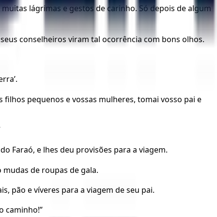
 muitas lágrimas e gestos de carinho. Só depois de algum
 seus conselheiros viram tal ocorrência com bons olhos.
rra’.
os filhos pequenos e vossas mulheres, tomai vosso pai e
”
 do Faraó, e lhes deu provisões para a viagem.
o mudas de roupas de gala.
, pão e víveres para a viagem de seu pai.
lo caminho!”