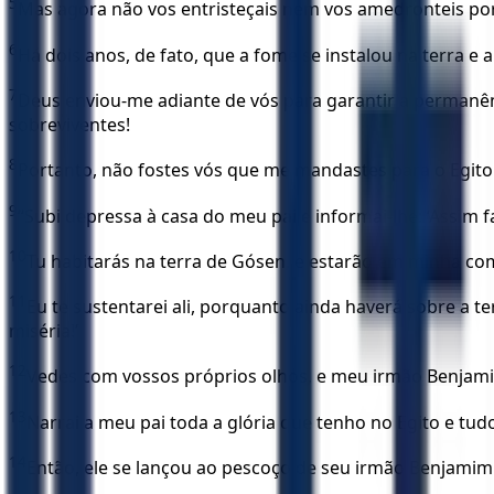
5
Mas agora não vos entristeçais nem vos amedronteis por
6
Há dois anos, de fato, que a fome se instalou na terra 
7
Deus enviou-me adiante de vós para garantir a permanên
sobreviventes!
8
Portanto, não fostes vós que me mandastes para o Egito m
9
“Subi depressa à casa do meu pai e informai-lhe: ‘Assim 
10
Tu habitarás na terra de Gósen, e estarão em minha com
11
Eu te sustentarei ali, porquanto ainda haverá sobre a t
miséria!’
12
Vedes com vossos próprios olhos, e meu irmão Benjami
13
Narrai a meu pai toda a glória que tenho no Egito e tudo
14
Então, ele se lançou ao pescoço de seu irmão Benjami