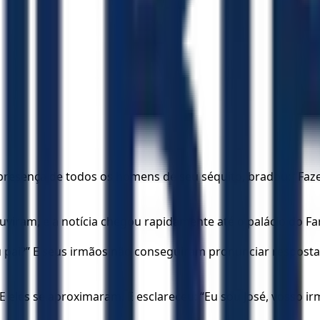
 presença de todos os homens de seu séquito, bradou: “Faze
ouviram, e a notícia chegou rapidamente até o palácio do Fa
eu pai?” E seus irmãos não conseguiram pronunciar respost
 E eles se aproximaram. E esclareceu: “Eu sou José, vosso i