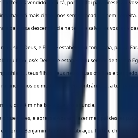
 me terdes vendido para cá, porque foi para preservar vos
e ainda haverá mais cinco anos sem semeadura nem colheita.
cia da vossa descendência na terra e salvar as vossas vid
as, sim, Deus, e Ele me estabeleceu como Aba, pai do Faraó
fala teu filho José: Deus me estabeleceu senhor de todo o E
panhia, tu, teus filhos, teus netos, tuas ovelhas e teu gad
erra cinco anos de muita fome. Do contrário, tu, a tua pare
m vê, que é minha boca que vos anuncia.
 o que vistes, e apressai-vos em fazer meu pai descer para 
m e chorou. Benjamim também o abraçou forte e chorou mui