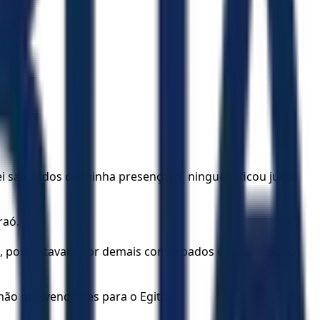
i sair todos de minha presença!” E ninguém ficou junto
raó.
a, pois estavam por demais conturbados e perplexos ao
rmão que vendestes para o Egito.