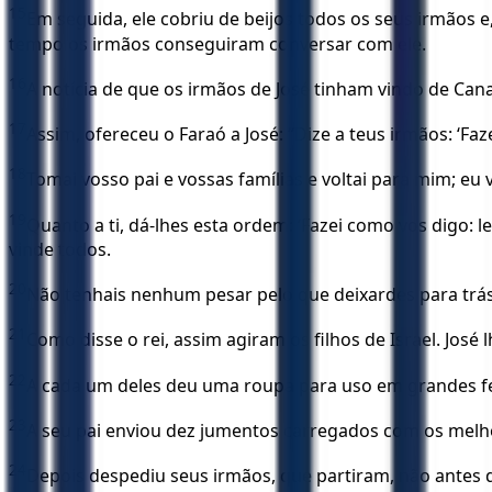
15
Em seguida, ele cobriu de beijos todos os seus irmãos 
tempo os irmãos conseguiram conversar com ele.
16
A notícia de que os irmãos de José tinham vindo de Can
17
Assim, ofereceu o Faraó a José: “Dize a teus irmãos: ‘Faz
18
Tomai vosso pai e vossas famílias e voltai para mim; eu 
19
Quanto a ti, dá-lhes esta ordem: ‘Fazei como vos digo: 
vinde todos.
20
Não tenhais nenhum pesar pelo que deixardes para trás,
21
Como disse o rei, assim agiram os filhos de Israel. Jos
22
A cada um deles deu uma roupa para uso em grandes fe
23
A seu pai enviou dez jumentos carregados com os melhor
24
Depois despediu seus irmãos, que partiram, não antes 