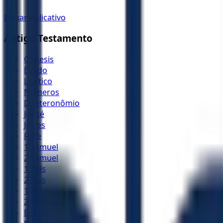
Baixar Aplicativo
Antigo Testamento
Gênesis
Êxodo
Levítico
Números
Deuteronômio
Josué
Juízes
Rute
1 Samuel
2 Samuel
1 Reis
2 Reis
1 Crônicas
2 Crônicas
Esdras