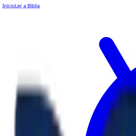
Início
Ler a Bíblia