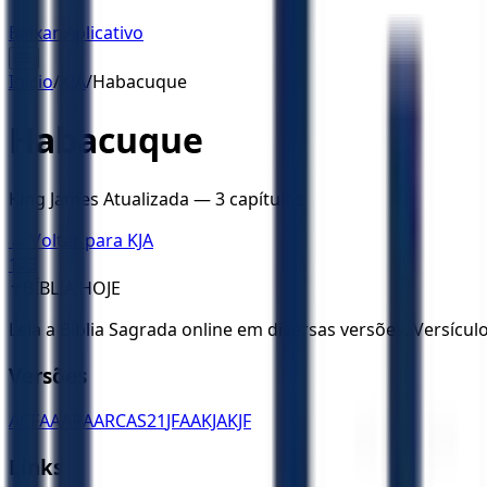
Baixar Aplicativo
☰
Início
/
KJA
/
Habacuque
Habacuque
King James Atualizada
—
3
capítulos
← Voltar para
KJA
1
2
3
✝️
BÍBLIA HOJE
Leia a Bíblia Sagrada online em diversas versões. Versícu
Versões
ACF
AA
ARA
ARC
AS21
JFAA
KJA
KJF
Links