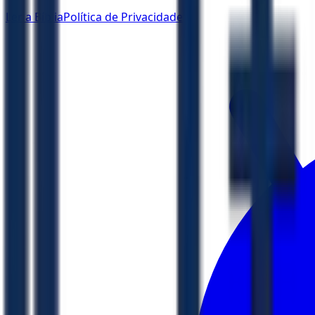
Ler a Bíblia
Política de Privacidade