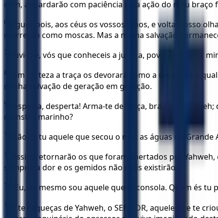
mim, aguardarão com paciência pela ação do meu braço f
6
Erguei, pois, aos céus os vossos olhos, e voltai vosso ol
morrerão como moscas. Mas a minha salvação permanecerá
7
Ouvi-me, vós que conheceis a justiça, povo que tem a min
8
Com certeza a traça os devorará como a uma roupa qualq
minha salvação de geração em geração.
9
Desperta, desperta! Arma-te de força, braço de Yahweh; 
monstro marinho?
10
Não és tu aquele que secou o mar, as águas do Grande
11
Assim retornarão os que foram libertados por Yahweh, 
sempre, a dor e os gemidos não mais existirão.
12
“Eu, eu mesmo sou aquele que te consola. Quem és tu p
13
E te esqueças de Yahweh, o SENHOR, aquele que te crio