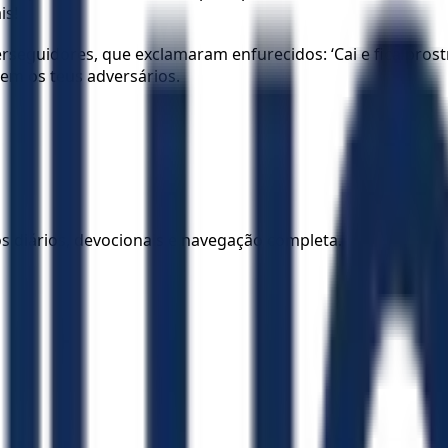
is!
seguidores, que exclamaram enfurecidos: ‘Cai e fica prostr
em os teus adversários.
los diários, devocionais e navegação completa.