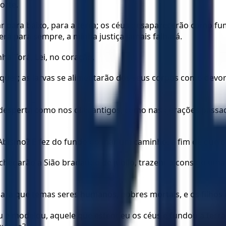
orte.
har para baixo, para a terra; os céus desaparecerão como fu
 para sempre, a minha justiça jamais falhará.
ha Torá, Lei, no coração.
uer; as larvas se alimentarão dos seus corpos como devora
desperta como nos dias antigos, como nas gerações passadas
 Abismo? E fez do fundo do mar um caminho, a fim de que 
chegarão a Sião bradando de júbilo, trazendo consigo uma 
ara que temas seres humanos, pobres mortais, e os filhos
u e modelou, aquele que estendeu os céus e fundou a terr