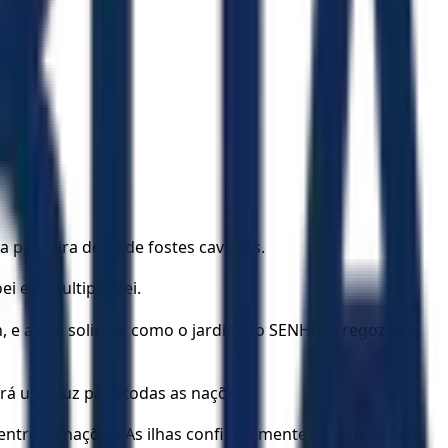
 a pedreira de onde fostes cavados.
i e o multipliquei.
, e a sua solidão, como o jardim do SENHOR; regozijo e
rá uma luz para todas as nações!
 entre as nações. As ilhas confiantemente esperarão em