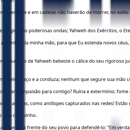
uir-te?
m liberdade e em cadeias não haverão de morrer, no exílio 
zer rugir suas poderosas ondas; Yahweh dos Exércitos, o E
 a sombra da minha mão, para que Eu estenda novos céus, es
generosa mão de Yahweh bebeste o cálice do seu rigoroso ju
ome pelo braço e a conduza; nenhum que segure sua mão com
onstrar compaixão para contigo? Ruína e extermínio; fome
todas as ruas, como antílopes capturados nas redes! Estão
o seja com vinho.
, que vai à frente do seu povo para defendê-lo: “Em verdad