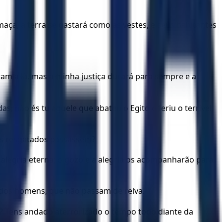
maça, a terra se gastará como as vestes, e seus habitantes
m a lã, mas a minha justiça durará para sempre e a
; não és tu aquele que abateu o Egito e feriu o terrível
os resgatados passassem?
alegria eterna; o gozo e a alegria os acompanharão para
 dos homens, que não passam de relva.
a? Tens andado aterrorizado o tempo todo diante da