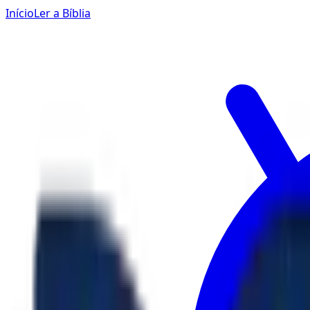
Início
Ler a Bíblia