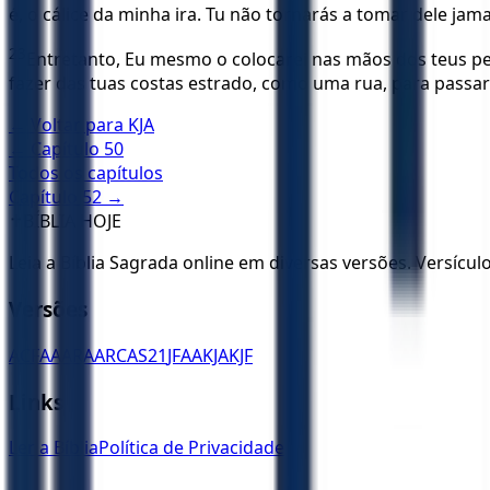
é, o cálice da minha ira. Tu não tornarás a tomar dele jama
23
Entretanto, Eu mesmo o colocarei nas mãos dos teus per
fazer das tuas costas estrado, como uma rua, para passar
← Voltar para
KJA
← Capítulo
50
Todos os capítulos
Capítulo
52
→
✝️
BÍBLIA HOJE
Leia a Bíblia Sagrada online em diversas versões. Versícu
Versões
ACF
AA
ARA
ARC
AS21
JFAA
KJA
KJF
Links
Ler a Bíblia
Política de Privacidade