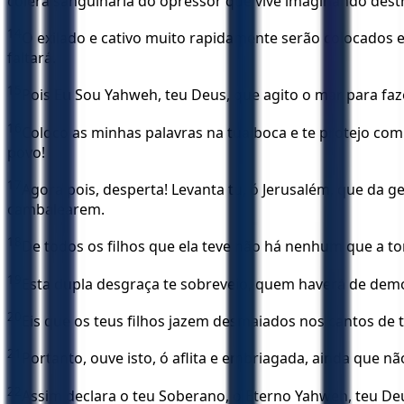
cólera sanguinária do opressor que vive imaginando destr
14
O exilado e cativo muito rapidamente serão colocados e
faltará.
15
Pois Eu Sou Yahweh, teu Deus, que agito o mar para fa
16
Coloco as minhas palavras na tua boca e te protejo com
povo!
17
Agora pois, desperta! Levanta tu, ó Jerusalém, que da 
cambalearem.
18
De todos os filhos que ela teve não há nenhum que a t
19
Esta dupla desgraça te sobreveio, quem haverá de dem
20
Eis que os teus filhos jazem desmaiados nos cantos de 
21
Portanto, ouve isto, ó aflita e embriagada, ainda que nã
22
Assim declara o teu Soberano, o Eterno Yahweh, teu Deus