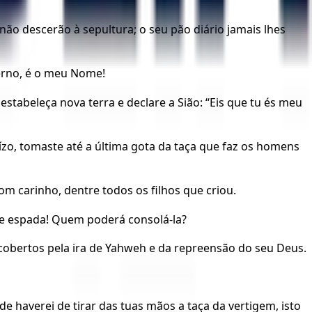
não descerão à sepultura; o seu pão diário jamais lhes
terno, é o meu Nome!
tabeleça nova terra e declare a Sião: “Eis que tu és meu
ízo, tomaste até a última gota da taça que faz os homens
 carinho, dentre todos os filhos que criou.
 e espada! Quem poderá consolá-la?
 cobertos pela ira de Yahweh e da repreensão do seu Deus.
e haverei de tirar das tuas mãos a taça da vertigem, isto