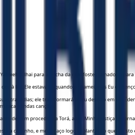
a Yahweh! Olhai para a Rocha da qual fostes talhados e para
 deu à luz. Ele estava só quando o chamei, mas Eu o abençoe
suas tragédias; ele transformará o seu deserto em um Éden
música e lindas canções.
to de mim procederá a Torá, a Lei. Minha justiça se torna
 está a caminho, e meu braço logo implantará o que é justo