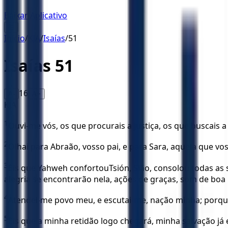
Baixar Aplicativo
☰
Início
/
KJA
/
Isaías
/
51
Isaías
51
16
A-
A+
KJA
1
Ouvi-me vós, os que procurais a justiça, os que buscais 
2
Olhai para Abraão, vosso pai, e para Sara, aquela que vos
3
Eis que Yahweh confortouTsión, Sião, consolou todas as 
alegria se encontrarão nela, ações de graças, som de boa 
4
Atendei-me povo meu, e escutai-me, nação minha; porquan
5
Eis que a minha retidão logo chegará, minha salvação já