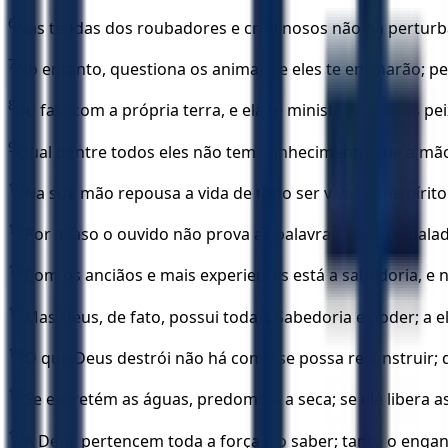
6
Nas tendas dos roubadores e criminosos não há perturb
7
No entanto, questiona os animais, e eles te ensinarão; pe
8
ou fala com a própria terra, e ela te ministrará; até os pe
9
Qual dentre todos eles não tem conhecimento que a mão
10
Na sua mão repousa a vida de todo ser vivo, e o espíri
11
Por acaso o ouvido não prova as palavras, como o palad
12
Com os anciãos e mais experientes está a sabedoria, e
13
Mas Deus, de fato, possui toda a Sabedoria e poder; a 
14
O que Deus destrói não há como se possa reconstruir; 
15
Se ele retém as águas, predomina a seca; se ele libera a
16
A Deus pertencem toda a força e o saber; tanto o eng