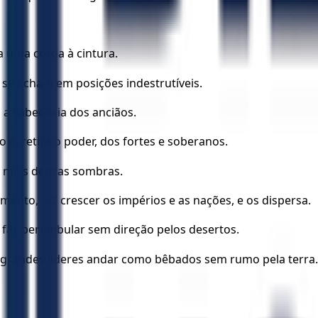
a uma corda à cintura.
se acham em posições indestrutíveis.
a a sabedoria dos anciãos.
o é, retira o poder, dos fortes e soberanos.
as mais densas sombras.
nto, faz crescer os impérios e as nações, e os dispersa.
 faz perambular sem direção pelos desertos.
 grandes líderes andar como bêbados sem rumo pela terra.