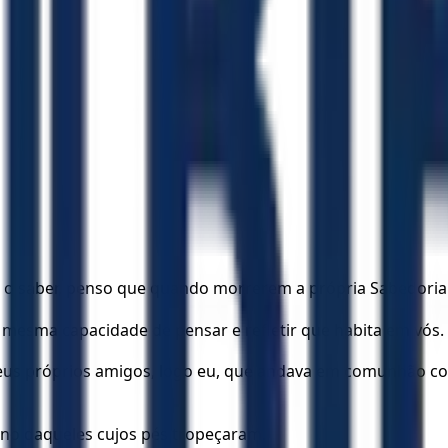
da o saber, penso que quando morrerem a própria Sabedori
a mesma capacidade de pensar e refletir que habita em vós.
us próprios amigos, logo eu, que andava em comunhão com D
no daqueles cujos pés tropeçaram.